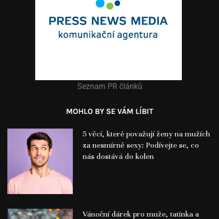
Seznam PR článků
MOHLO BY SE VÁM LÍBIT
5 věcí, které považují ženy na mužích
za nesmírně sexy: Podívejte se, co
nás dostává do kolen
Vánoční dárek pro muže, tatínka a