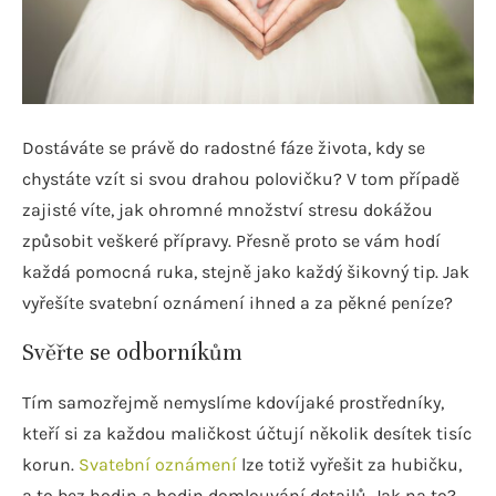
Dostáváte se právě do radostné fáze života, kdy se
chystáte vzít si svou drahou polovičku? V tom případě
zajisté víte, jak ohromné množství stresu dokážou
způsobit veškeré přípravy. Přesně proto se vám hodí
každá pomocná ruka, stejně jako každý šikovný tip. Jak
vyřešíte svatební oznámení ihned a za pěkné peníze?
Svěřte se odborníkům
Tím samozřejmě nemyslíme kdovíjaké prostředníky,
kteří si za každou maličkost účtují několik desítek tisíc
korun.
Svatební oznámení
lze totiž vyřešit za hubičku,
a to bez hodin a hodin domlouvání detailů. Jak na to?