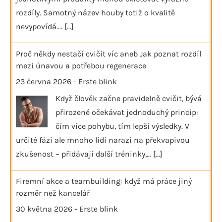
rozdíly. Samotný název houby totiž o kvalitě
nevypovídá.…
[...]
Proč někdy nestačí cvičit víc aneb Jak poznat rozdíl
mezi únavou a potřebou regenerace
23 června 2026
-
Erste blink
Když člověk začne pravidelně cvičit, bývá
přirozené očekávat jednoduchý princip:
čím více pohybu, tím lepší výsledky. V
určité fázi ale mnoho lidí narazí na překvapivou
zkušenost – přidávají další tréninky,…
[...]
Firemní akce a teambuilding: když má práce jiný
rozměr než kancelář
30 května 2026
-
Erste blink