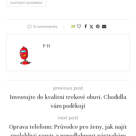
SVATEBNÍ OZNÁMENÍ
0 comments
38
P H
previous post
Investujte do kvalitní trekové obuvi. Chodidla
vám poděkují
next post
Oprava telefonu: Průvodce pro ženy, jak najít
spolehlivý servis a nepodlehnout nástrahám