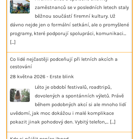
zaměstnanců se v posledních letech staly
běžnou součástí firemní kultury. Už
dávno nejde jen o formální setkání, ale o promyšlené
programy, které podporují spolupráci, komunikaci…
[...]
Co lidé nejčastěji podceňují při letních akcích a
cestování
28 května 2026
-
Erste blink
Léto je období festivalů, roadtripů,
dovolených a spontánních výletů. Právě
během podobných akcí si ale mnoho lidí
uvědomí, jak moc dokážou i malé komplikace
pokazit jinak pohodový den. Vybitý telefon,…
[...]
Kde si půjčit peníze ihned