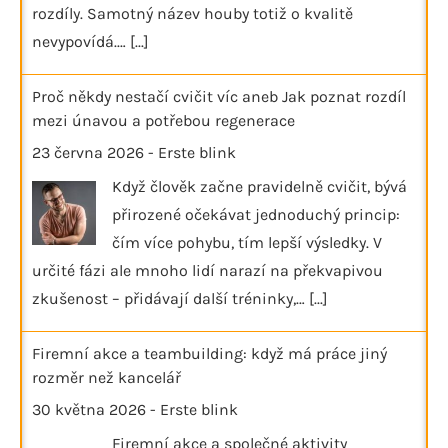
rozdíly. Samotný název houby totiž o kvalitě
nevypovídá.…
[...]
Proč někdy nestačí cvičit víc aneb Jak poznat rozdíl
mezi únavou a potřebou regenerace
23 června 2026
-
Erste blink
Když člověk začne pravidelně cvičit, bývá
přirozené očekávat jednoduchý princip:
čím více pohybu, tím lepší výsledky. V
určité fázi ale mnoho lidí narazí na překvapivou
zkušenost – přidávají další tréninky,…
[...]
Firemní akce a teambuilding: když má práce jiný
rozměr než kancelář
30 května 2026
-
Erste blink
Firemní akce a společné aktivity