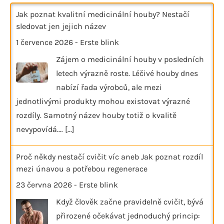
Jak poznat kvalitní medicinální houby? Nestačí
sledovat jen jejich název
1 července 2026
-
Erste blink
Zájem o medicinální houby v posledních
letech výrazně roste. Léčivé houby dnes
nabízí řada výrobců, ale mezi
jednotlivými produkty mohou existovat výrazné
rozdíly. Samotný název houby totiž o kvalitě
nevypovídá.…
[...]
Proč někdy nestačí cvičit víc aneb Jak poznat rozdíl
mezi únavou a potřebou regenerace
23 června 2026
-
Erste blink
Když člověk začne pravidelně cvičit, bývá
přirozené očekávat jednoduchý princip: