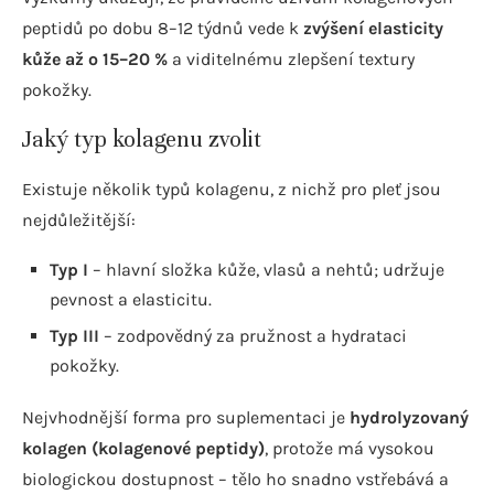
peptidů po dobu 8–12 týdnů vede k
zvýšení elasticity
kůže až o 15–20 %
a viditelnému zlepšení textury
pokožky.
Jaký typ kolagenu zvolit
Existuje několik typů kolagenu, z nichž pro pleť jsou
nejdůležitější:
Typ I
– hlavní složka kůže, vlasů a nehtů; udržuje
pevnost a elasticitu.
Typ III
– zodpovědný za pružnost a hydrataci
pokožky.
Nejvhodnější forma pro suplementaci je
hydrolyzovaný
kolagen (kolagenové peptidy)
, protože má vysokou
biologickou dostupnost – tělo ho snadno vstřebává a