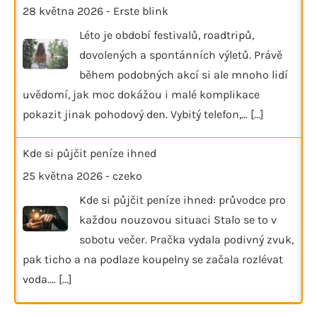
28 května 2026
-
Erste blink
Léto je období festivalů, roadtripů,
dovolených a spontánních výletů. Právě
během podobných akcí si ale mnoho lidí
uvědomí, jak moc dokážou i malé komplikace
pokazit jinak pohodový den. Vybitý telefon,…
[...]
Kde si půjčit peníze ihned
25 května 2026
-
czeko
Kde si půjčit peníze ihned: průvodce pro
každou nouzovou situaci Stalo se to v
sobotu večer. Pračka vydala podivný zvuk,
pak ticho a na podlaze koupelny se začala rozlévat
voda.…
[...]