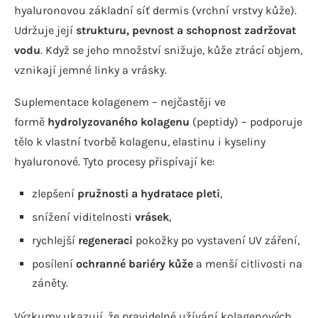
hyaluronovou základní síť dermis (vrchní vrstvy kůže).
Udržuje její
strukturu, pevnost a schopnost zadržovat
vodu
. Když se jeho množství snižuje, kůže ztrácí objem,
vznikají jemné linky a vrásky.
Suplementace kolagenem – nejčastěji ve
formě
hydrolyzovaného kolagenu
(peptidy) – podporuje
tělo k vlastní tvorbě kolagenu, elastinu i kyseliny
hyaluronové. Tyto procesy přispívají ke:
zlepšení
pružnosti a hydratace pleti
,
snížení viditelnosti
vrásek
,
rychlejší
regeneraci
pokožky po vystavení UV záření,
posílení
ochranné bariéry kůže
a menší citlivosti na
záněty.
Výzkumy ukazují, že pravidelné užívání kolagenových