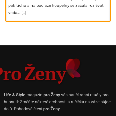
pak ticho a na podlaze koupelny se začala rozlévat
voda.…
[...]
Life & Style
magazín
pro Ženy
vás naučí ranní rituály pro
hubnutí: Změňte některé drobnosti a ručička na váze půjde
dolů. Pohodové čtení
pro Ženy
.