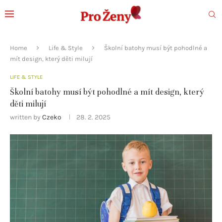
Home
Life & Style
Školní batohy musí být pohodlné a
mít design, který děti milují
LIFE & STYLE
Školní batohy musí být pohodlné a mít design, který
děti milují
written by
Czeko
28. 2. 2025