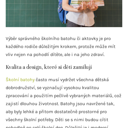
Výběr správného školního batohu či aktovky je pro
každého rodiče důležitým krokem, protože může mít
vliv nejen na pohodlí dítěte, ale i na jeho zdraví.
Kvalita a design, které si děti zamilují
Školní batohy
často musí vydržet všechna dětská
dobrodružství, se vyznačují vysokou kvalitou
zpracování a použitím pečlivě vybraných materiálů, což
zajistí dlouhou životnost. Batohy jsou navržené tak,
aby byly lehké a přitom dostatečně prostorné pro
všechny školní potřeby. Děti se s nimi budou cítit
pohodlně po celý školní den. Důležitý je i moderní