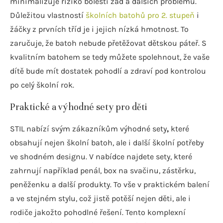
minimalizuje riziko bolestí zad a dalších problémů.
Důležitou vlastností
školních batohů pro 2. stupeň
i
žáčky z prvních tříd je i jejich nízká hmotnost. To
zaručuje, že batoh nebude přetěžovat dětskou páteř. S
kvalitním batohem se tedy můžete spolehnout, že vaše
dítě bude mít dostatek pohodlí a zdraví pod kontrolou
po celý školní rok.
Praktické a výhodné sety pro děti
STIL nabízí svým zákazníkům výhodné sety
,
které
obsahují nejen školní batoh, ale i další školní potřeby
ve shodném designu. V nabídce najdete sety, které
zahrnují například penál, box na svačinu, zástěrku,
peněženku a další produkty. To vše v praktickém balení
a ve stejném stylu, což jistě potěší nejen děti, ale i
rodiče jakožto pohodlné řešení. Tento komplexní