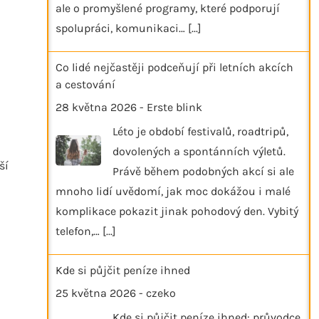
ale o promyšlené programy, které podporují
spolupráci, komunikaci…
[...]
Co lidé nejčastěji podceňují při letních akcích
a cestování
28 května 2026
-
Erste blink
Léto je období festivalů, roadtripů,
dovolených a spontánních výletů.
ší
Právě během podobných akcí si ale
mnoho lidí uvědomí, jak moc dokážou i malé
komplikace pokazit jinak pohodový den. Vybitý
telefon,…
[...]
Kde si půjčit peníze ihned
25 května 2026
-
czeko
Kde si půjčit peníze ihned: průvodce