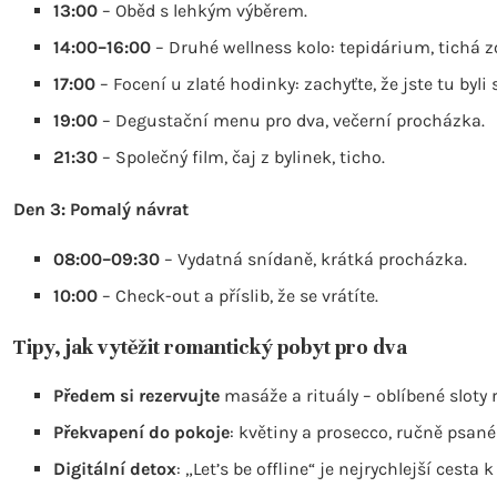
13:00
– Oběd s lehkým výběrem.
14:00–16:00
– Druhé wellness kolo: tepidárium, tichá z
17:00
– Focení u zlaté hodinky: zachyťte, že jste tu byli 
19:00
– Degustační menu pro dva, večerní procházka.
21:30
– Společný film, čaj z bylinek, ticho.
Den 3: Pomalý návrat
08:00–09:30
– Vydatná snídaně, krátká procházka.
10:00
– Check-out a příslib, že se vrátíte.
Tipy, jak vytěžit romantický pobyt pro dva
Předem si rezervujte
masáže a rituály – oblíbené sloty r
Překvapení do pokoje
: květiny a prosecco, ručně psané
Digitální detox
: „Let’s be offline“ je nejrychlejší cesta 