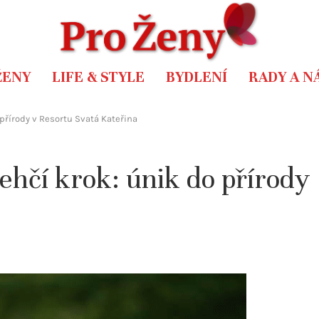
ŽENY
LIFE & STYLE
BYDLENÍ
RADY A N
 přírody v Resortu Svatá Kateřina
lehčí krok: únik do přírody