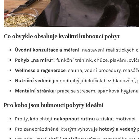
Co obvykle obsahuje kvalitní hubnoucí pobyt
Úvodní konzultace a měření
: nastavení realistických c
Pohyb „na míru“
: funkční trénink, chůze, plavání, cvi
Wellness a regenerace
: sauna, vodní procedury, masáže
Nutriční vedení
: jednoduchý jídelníček bez hladovění, p
Mentální stránka
: práce se stresem, spánková hygiena
Pro koho jsou hubnoucí pobyty ideální
Pro ty, kdo chtějí
nakopnout rutinu
a získat motivaci.
Pro zaneprázdněné, kterým vyhovuje
hotový a vedený