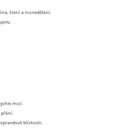
óna, čtení a nicnedělání.
spolu.
ychle mizí.
 přání.
k opravdové blízkosti.