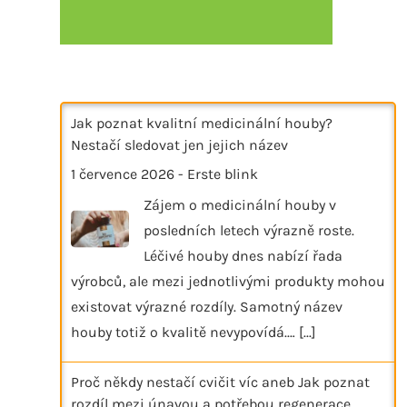
Jak poznat kvalitní medicinální houby?
Nestačí sledovat jen jejich název
1 července 2026
-
Erste blink
Zájem o medicinální houby v
posledních letech výrazně roste.
Léčivé houby dnes nabízí řada
výrobců, ale mezi jednotlivými produkty mohou
existovat výrazné rozdíly. Samotný název
houby totiž o kvalitě nevypovídá.…
[...]
Proč někdy nestačí cvičit víc aneb Jak poznat
rozdíl mezi únavou a potřebou regenerace