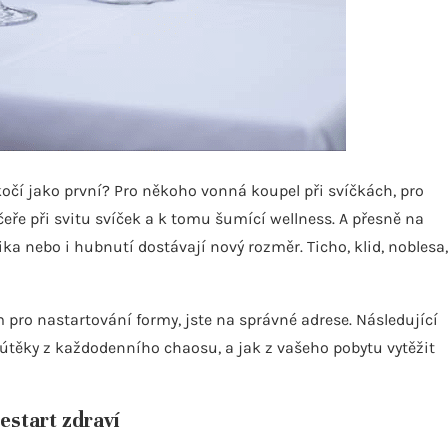
askočí jako první? Pro někoho vonná koupel při svíčkách, pro
ře při svitu svíček a k tomu šumící wellness. A přesně na
ka nebo i hubnutí dostávají nový rozměr. Ticho, klid, noblesa,
ro nastartování formy, jste na správné adrese. Následující
é útěky z každodenního chaosu, a jak z vašeho pobytu vytěžit
restart zdraví