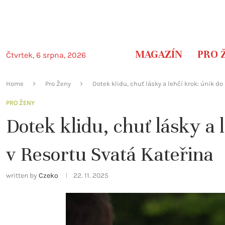
MAGAZÍN
PRO 
Čtvrtek, 6 srpna, 2026
Home
Pro Ženy
Dotek klidu, chuť lásky a lehčí krok: únik do
PRO ŽENY
Dotek klidu, chuť lásky a 
v Resortu Svatá Kateřina
written by
Czeko
22. 11. 2025