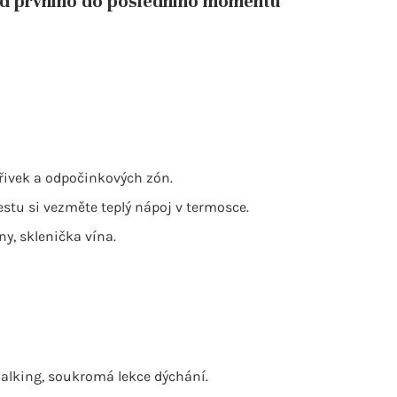
 od prvního do posledního momentu
vířivek a odpočinkových zón.
estu si vezměte teplý nápoj v termosce.
ny, sklenička vína.
walking, soukromá lekce dýchání.