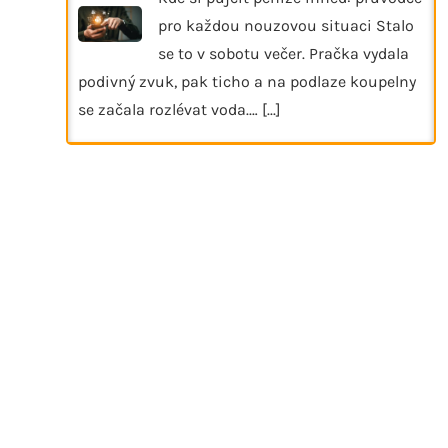
pro každou nouzovou situaci Stalo
se to v sobotu večer. Pračka vydala
podivný zvuk, pak ticho a na podlaze koupelny
se začala rozlévat voda.…
[...]