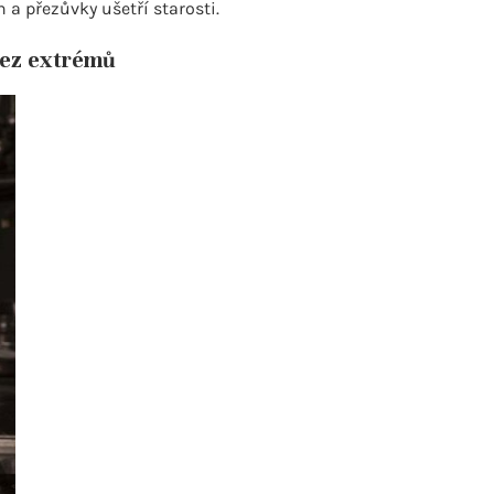
 a přezůvky ušetří starosti.
bez extrémů