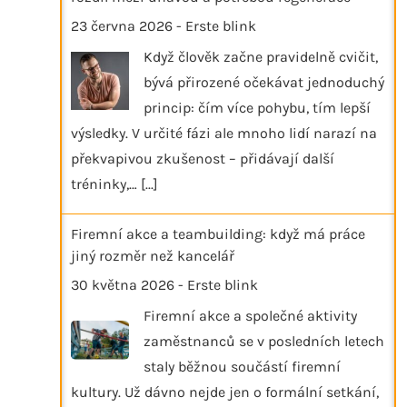
23 června 2026
-
Erste blink
Když člověk začne pravidelně cvičit,
bývá přirozené očekávat jednoduchý
princip: čím více pohybu, tím lepší
výsledky. V určité fázi ale mnoho lidí narazí na
překvapivou zkušenost – přidávají další
tréninky,…
[...]
Firemní akce a teambuilding: když má práce
jiný rozměr než kancelář
30 května 2026
-
Erste blink
Firemní akce a společné aktivity
zaměstnanců se v posledních letech
staly běžnou součástí firemní
kultury. Už dávno nejde jen o formální setkání,