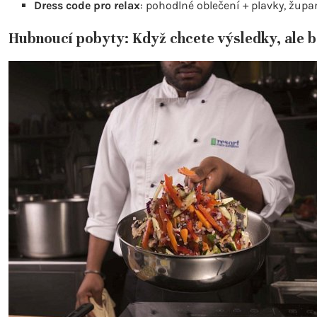
Dress code pro relax
: pohodlné oblečení + plavky, župan
Hubnoucí pobyty: Když chcete výsledky, ale 