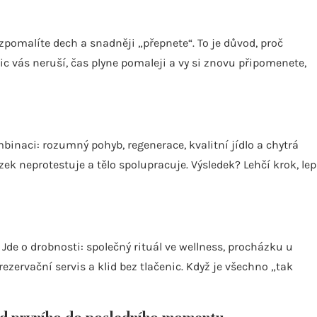
 zpomalíte dech a snadněji „přepnete“. To je důvod, proč
ic vás neruší, čas plyne pomaleji a vy si znovu připomenete,
binaci: rozumný pohyb, regenerace, kvalitní jídlo a chytrá
k neprotestuje a tělo spolupracuje. Výsledek? Lehčí krok, lep
 Jde o drobnosti: společný rituál ve wellness, procházku u
ezervační servis a klid bez tlačenic. Když je všechno „tak