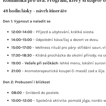
Romantika pro dva: Program, který si užijete
48 hodin lásky – návrh itineráře
Den 1: Vypnout a naladit se
12:00–14:00
– Příjezd a ubytování, krátká siesta.
14:00–15:00
– Odpolední káva/čaj a dezert ve dvou.
15:00–17:00
– Wellness rituál pro páry: střídání saun, 
17:30–18:30
– Klidná procházka do okolní přírody; na c
19:00
–
Večeře při svíčkách
: lehké menu, lokální surovi
21:00
– Aromaterapeutická koupel či masáž zad a šíje.
Den 2: Probuzení i blízkost
08:00
– Snídaně do postele.
10:00–12:00
– Společná aktivita: pomalá jóga, nordic 