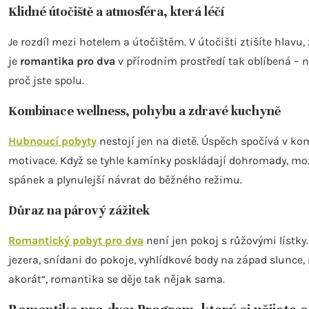
Klidné útočiště a atmosféra, která léčí
Je rozdíl mezi hotelem a útočištěm. V útočišti ztišíte hlavu,
je
romantika pro dva
v přírodním prostředí tak oblíbená – n
proč jste spolu.
Kombinace wellness, pohybu a zdravé kuchyně
Hubnoucí pobyty
nestojí jen na dietě. Úspěch spočívá v kom
motivace. Když se tyhle kamínky poskládají dohromady, moze
spánek a plynulejší návrat do běžného režimu.
Důraz na párový zážitek
Romantický pobyt pro dva
není jen pokoj s růžovými lístky.
jezera, snídani do pokoje, vyhlídkové body na západ slunce, r
akorát“, romantika se děje tak nějak sama.