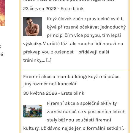
23 června 2026
-
Erste blink
Když člověk začne pravidelně cvičit,
bývá přirozené očekávat jednoduchý
princip: čím více pohybu, tím lepší
výsledky. V určité fázi ale mnoho lidí narazí na
t
překvapivou zkušenost – přidávají další
vé
tréninky,…
[...]
Firemní akce a teambuilding: když má práce
jiný rozměr než kancelář
30 května 2026
-
Erste blink
Firemní akce a společné aktivity
zaměstnanců se v posledních letech
staly běžnou součástí firemní
kultury. Už dávno nejde jen o formální setkání,