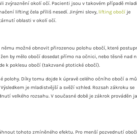
li zvýraznění okolí očí. Pacienti jsou v takovém případě mlad
ačení lifting čela příliš nesedí. Jinými slovy,
lifting obočí
je
rnutí oblasti v okolí očí.
díky němu možné obnovit přirozenou polohu obočí, které postup
U žen by mělo obočí dosedat přímo na očnici, nebo těsně nad ní
de k poklesu obočí (takzvané ptotické obočí).
vné polohy. Díky tomu dojde k úpravě celého očního obočí a m
 Výsledkem je mladistvější a svěží vzhled. Rozsah zákroku se
utí velkého rozsahu. V současné době je zákrok prováděn j
áhnout tohoto zmíněného efektu. Pro menší pozvednutí oboč