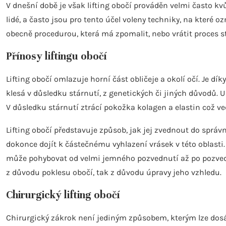
V dnešní době je však lifting obočí prováděn velmi často kvů
lidé, a často jsou pro tento účel voleny techniky, na které ozn
obecně procedurou, která má zpomalit, nebo vrátit proces stá
Přínosy liftingu obočí
Lifting obočí omlazuje horní část obličeje a okolí očí. Je 
klesá v důsledku stárnutí, z genetických či jiných důvodů. 
V důsledku stárnutí ztrácí pokožka kolagen a elastin což ve
Lifting obočí představuje způsob, jak jej zvednout do sprá
dokonce dojít k částečnému vyhlazení vrásek v této oblasti.
může pohybovat od velmi jemného pozvednutí až po pozvedn
z důvodu poklesu obočí, tak z důvodu úpravy jeho vzhledu.
Chirurgický lifting obočí
Chirurgický zákrok není jediným způsobem, kterým lze dos