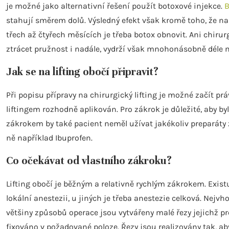
je možné jako alternativní řešení použít botoxové injekce.
B
stahují směrem dolů. Výsledný efekt však kromě toho, že n
třech až čtyřech měsících je třeba botox obnovit. Ani chirur
ztrácet pružnost i nadále, vydrží však mnohonásobně déle n
Jak se na lifting obočí připravit?
Při popisu přípravy na chirurgický lifting je možné začít pr
liftingem rozhodně aplikován. Pro zákrok je důležité, aby b
zákrokem by také pacient neměl užívat jakékoliv preparáty z
ně například Ibuprofen.
Co očekávat od vlastního zákroku?
Lifting obočí je běžným a relativně rychlým zákrokem. Existu
lokální anestezii, u jiných je třeba anestezie celková. Nejv
většiny způsobů operace jsou vytvářeny malé řezy jejichž p
fixováno v požadované poloze. Řezy jsou realizovány tak, ab