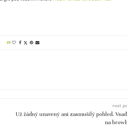
29
next p
Už žádný unavený ani zasmušilý pohled. Vsaď
na browli