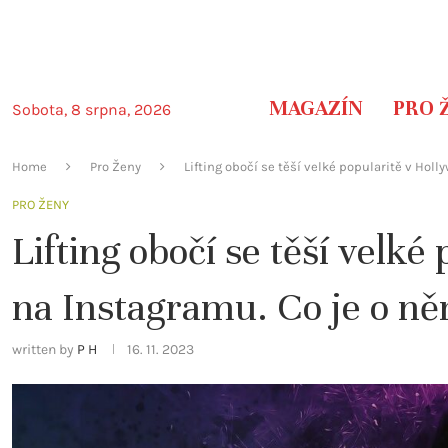
MAGAZÍN
PRO 
Sobota, 8 srpna, 2026
Home
Pro Ženy
Lifting obočí se těší velké popularitě v Hol
PRO ŽENY
Lifting obočí se těší velké
na Instagramu. Co je o ně
written by
P H
16. 11. 2023