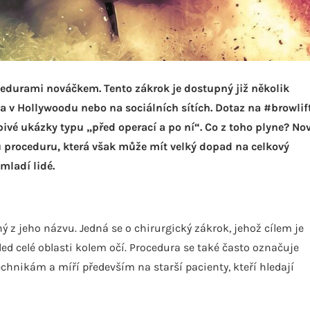
edurami nováčkem. Tento zákrok je dostupný již několik
eba v Hollywoodu nebo na sociálních sítích. Dotaz na #browlif
bivé ukázky typu „před operací a po ní“. Co z toho plyne? No
u proceduru, která však může mít velký dopad na celkový
mladí lidé.
z jeho názvu. Jedná se o chirurgický zákrok, jehož cílem je
ed celé oblasti kolem očí. Procedura se také často označuje
echnikám a míří především na starší pacienty, kteří hledají