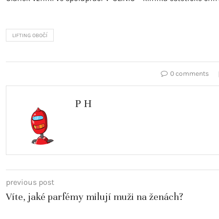
LIFTING OBOČÍ
0 comments
P H
previous post
Víte, jaké parfémy milují muži na ženách?