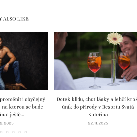
 ALSO LIKE
 proměnit i obyčejný
Dotek klidu, chuť lásky a lehčí kro
, na kterou se bude
únik do přírody v Resortu Svatá
at ještě...
Kateřina
 12. 2025
22. 11. 2025