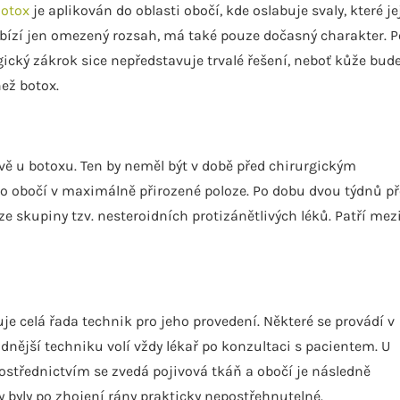
otox
je aplikován do oblasti obočí, kde oslabuje svaly, které je
abízí jen omezený rozsah, má také pouze dočasný charakter. P
gický zákrok sice nepředstavuje trvalé řešení, neboť kůže bud
ež botox.
ávě u botoxu. Ten by neměl být v době před chirurgickým
ylo obočí v maximálně přirozené poloze. Po dobu dvou týdnů p
e skupiny tzv. nesteroidních protizánětlivých léků. Patří mez
je celá řada technik pro jeho provedení. Některé se provádí v
hodnější techniku volí vždy lékař po konzultaci s pacientem. U
rostřednictvím se zvedá pojivová tkáň a obočí je následně
y byly po zhojení rány prakticky nepostřehnutelné.