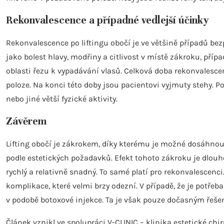
Rekonvalescence a případné vedlejší účinky
Rekonvalescence po liftingu obočí je ve většině případů be
jako bolest hlavy, modřiny a citlivost v místě zákroku, pří
oblasti řezu k vypadávání vlasů. Celková doba rekonvalescen
poloze. Na konci této doby jsou pacientovi vyjmuty stehy. 
nebo jiné větší fyzické aktivity.
Závěrem
Lifting obočí je zákrokem, díky kterému je možné dosáhnout
podle estetických požadavků. Efekt tohoto zákroku je dlouhod
rychlý a relativně snadný. To samé platí pro rekonvalescenci
komplikace, které velmi brzy odezní. V případě, že je potře
v podobě botoxové injekce. Ta je však pouze dočasným řeše
Článek vznikl ve spolupráci V-CLINIC – klinika estetické ch