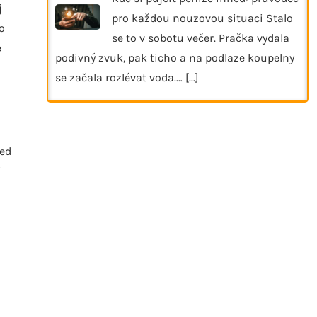
j
pro každou nouzovou situaci Stalo
o
se to v sobotu večer. Pračka vydala
e
podivný zvuk, pak ticho a na podlaze koupelny
se začala rozlévat voda.…
[...]
řed
i