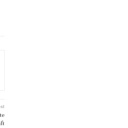
ost
te
ft