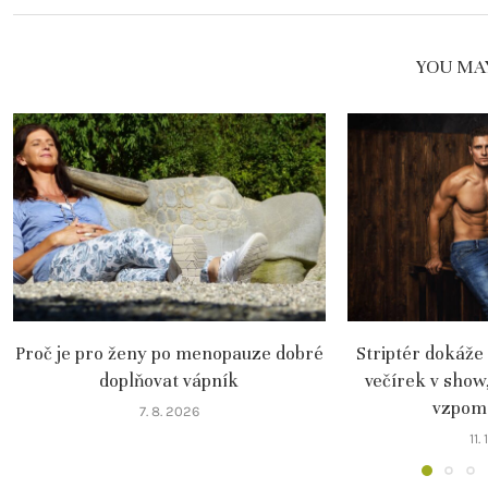
YOU MAY
Proč je pro ženy po menopauze dobré
Striptér dokáže
doplňovat vápník
večírek v show
vzpomín
7. 8. 2026
11.