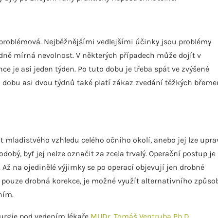
zproblémová. Nejběžnějšími vedlejšími účinky jsou problémy
padně mírná nevolnost. V některých případech může dojít v
ce je asi jeden týden. Po tuto dobu je třeba spát ve zvýšené
Po dobu asi dvou týdnů také platí zákaz zvedání těžkých břeme
 mladistvého vzhledu celého očního okolí, anebo jej lze upra
obý, byť jej nelze označit za zcela trvalý. Operační postup je
. Až na ojedinělé výjimky se po operací objevují jen drobné
ba pouze drobná korekce, je možné využít alternativního způso
ním.
irurgie pod vedením lékaře
MUDr. Tomáš Ventruba Ph.D.