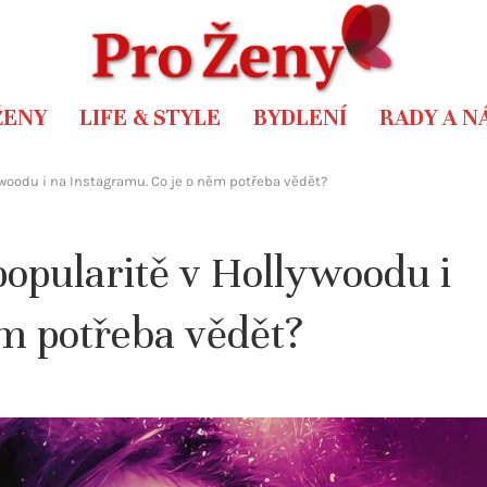
ŽENY
LIFE & STYLE
BYDLENÍ
RADY A N
lywoodu i na Instagramu. Co je o něm potřeba vědět?
 popularitě v Hollywoodu i
m potřeba vědět?