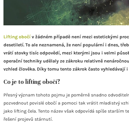
Lifting obočí
v žádném případě není mezi estetickými proc
desetiletí. To ale neznamená, že není populární i dnes, tř
vrátí stovky tisíc odpovědí, mezi kterými jsou i velmi půso
operační techniky udělaly ze zákroku relativně nenáročno
vzhled člověka. Díky tomu tento zákrok často vyhledávají i 
Co je to lifting obočí?
Přesný význam tohoto pojmu je poměrně snadno odvoditelný 
pozvednout povislé obočí a pomoci tak vrátit mladistvý vzhl
jako lifting čela. Tento název však odpovídá spíše starším t
řešení projevů stárnutí.