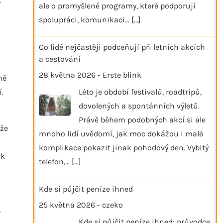
í
ale o promyšlené programy, které podporují
spolupráci, komunikaci…
[...]
Co lidé nejčastěji podceňují při letních akcích
a cestování
28 května 2026
-
Erste blink
ně
.
Léto je období festivalů, roadtripů,
dovolených a spontánních výletů.
Právě během podobných akcí si ale
ůže
mnoho lidí uvědomí, jak moc dokážou i malé
komplikace pokazit jinak pohodový den. Vybitý
ak
telefon,…
[...]
Kde si půjčit peníze ihned
25 května 2026
-
czeko
í
Kde si půjčit peníze ihned: průvodce