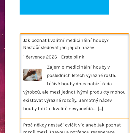
Jak poznat kvalitní medicinální houby?
Nestačí sledovat jen jejich název
1 července 2026
-
Erste blink
Zájem o medicinální houby v
posledních letech výrazně roste.
Léčivé houby dnes nabízí řada
výrobců, ale mezi jednotlivými produkty mohou
existovat výrazné rozdíly. Samotný název
houby totiž o kvalitě nevypovídá.…
[...]
Proč někdy nestačí cvičit víc aneb Jak poznat
rozdíl mezi únavou a potřebou regenerace