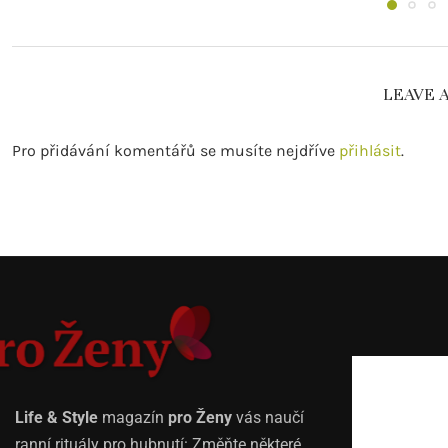
LEAVE 
Pro přidávání komentářů se musíte nejdříve
přihlásit
.
Life & Style
magazín
pro Ženy
vás naučí
ranní rituály pro hubnutí: Změňte některé