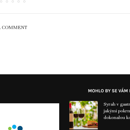
A COMMENT
MOHLO BY SE VÁM L
Syrah v gast
jakými pokrm
dokonalou k