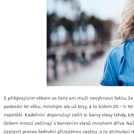
S přibývajícím věkem se ženy ani muži nevyhnout faktu, že 
padesáti let věku, mnohým ale už brzy, a to kolem 25 – ti le
nepotěší. Kadeřníci doporučují začít si barvy vlasy tehdy, 
Ovšem mnozí začínají s barvením vlasů mnohem dříve. Naštěs
zastavit proces šedivění přirozenou cestou, a to stimulací 