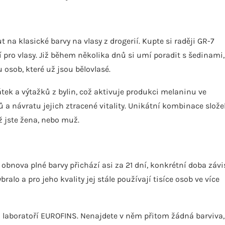
na klasické barvy na vlasy z drogerií. Kupte si raději GR-7
 pro vlasy. Již během několika dnů si umí poradit s šedinami,
osob, které už jsou bělovlasé.
tek a výtažků z bylin, což aktivuje produkci melaninu ve
sů a návratu jejich ztracené vitality. Unikátní kombinace slože
ž jste žena, nebo muž.
 obnova plné barvy přichází asi za 21 dní, konkrétní doba závi
ralo a pro jeho kvality jej stále používají tisíce osob ve více
a laboratoří EUROFINS. Nenajdete v něm přitom žádná barviva,