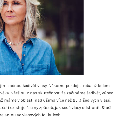
jim začnou šedivět vlasy. Někomu později, třeba až kolem
t věku. Většinu z nás skutečnost, že začínáme šedivět, vůbec
když máme v oblasti nad ušima více než 25 % šedivých vlasů.
tí existuje šetrný způsob, jak šedé vlasy odstranit. Stačí
melaninu ve vlasových folikulech.