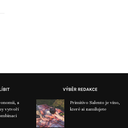
ÍBIT
VÝBĚR REDAKCE
ronomii, s
Primitivo Salento je víno,
y vytvoří
které si zamilujete
ombinaci