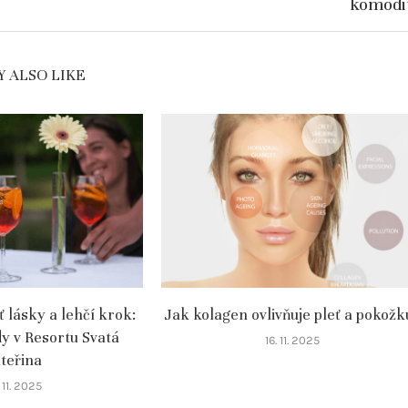
komodi
 ALSO LIKE
ť lásky a lehčí krok:
Jak kolagen ovlivňuje pleť a pokožk
dy v Resortu Svatá
16. 11. 2025
teřina
 11. 2025