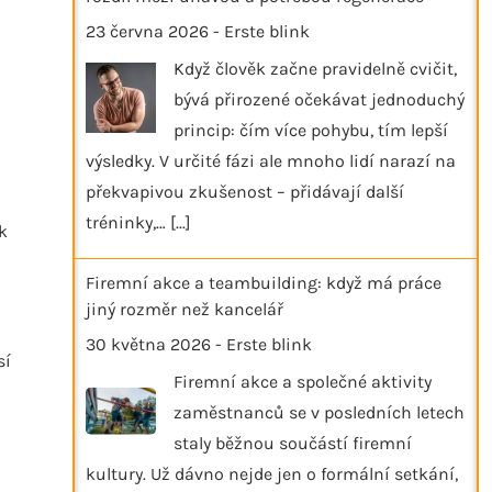
23 června 2026
-
Erste blink
Když člověk začne pravidelně cvičit,
bývá přirozené očekávat jednoduchý
princip: čím více pohybu, tím lepší
výsledky. V určité fázi ale mnoho lidí narazí na
překvapivou zkušenost – přidávají další
tréninky,…
[...]
k
Firemní akce a teambuilding: když má práce
jiný rozměr než kancelář
30 května 2026
-
Erste blink
sí
Firemní akce a společné aktivity
zaměstnanců se v posledních letech
staly běžnou součástí firemní
kultury. Už dávno nejde jen o formální setkání,