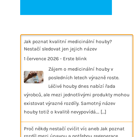
Jak poznat kvalitní medicinální houby?
Nestačí sledovat jen jejich název
1 července 2026
-
Erste blink
Zájem o medicinální houby v
posledních letech výrazně roste.
Léčivé houby dnes nabízí řada
výrobců, ale mezi jednotlivými produkty mohou
existovat výrazné rozdíly. Samotný název
houby totiž o kvalitě nevypovídá.…
[...]
Proč někdy nestačí cvičit víc aneb Jak poznat
rozdíl mezi únavou a potřebou regenerace