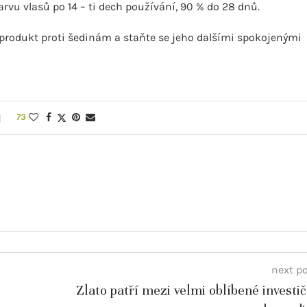
rvu vlasů po 14 – ti dech používání, 90 % do 28 dnů.
í produkt proti šedinám a staňte se jeho dalšími spokojenými
73
next p
Zlato patří mezi velmi oblíbené investič