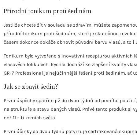
Přírodní tonikum proti šedinám
Jestliže chcete žít v souladu se zdravím, můžete zapomenout 
přírodní tonikum proti šedinám, které je skutečnou revolucí
časem dokonce dokáže obnovit původní barvu vlasů, a to i u 
Tonikum bylo vytvořeno s inovativní recepturou aktivních lá
vlasových folikulech. Rychle dochází ke zlepšení kvality vla
GR-7 Professional je nejúčinnější řešení proti šedinám, ať u
Jak se zbavit šedin?
První úspěchy spatříte již do dvou týdnů od prvního použití,
na struktuře a stavu daných vlasů. Právě tento produkt si vyb
než 11 – ti zemích světa.
První účinky do dvou týdnů potvrzuje certifikovaná skupin