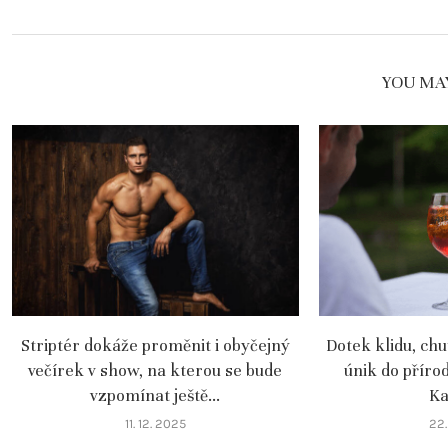
YOU MAY
Striptér dokáže proměnit i obyčejný
Dotek klidu, chu
večírek v show, na kterou se bude
únik do příro
vzpomínat ještě...
Ka
11. 12. 2025
22.