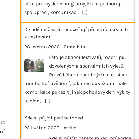
ale o promyšlené programy, které podporují
spolupráci, komunikaci…
[...]
Co lidé nejčastěji podceňují při letních akcích
a cestování
28 května 2026
-
Erste blink
Léto je období festivalů, roadtripů,
dovolených a spontánních výletů.
Právě během podobných akcí si ale
mnoho lidí uvědomí, jak moc dokážou i malé
komplikace pokazit jinak pohodový den. Vybitý
telefon,…
[...]
Kde si půjčit peníze ihned
ost
25 května 2026
-
czeko
ní
Kde si půjčit peníze ihned: průvodce