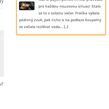
ty
pro každou nouzovou situaci Stalo
se to v sobotu večer. Pračka vydala
podivný zvuk, pak ticho a na podlaze koupelny
se začala rozlévat voda.…
[...]
u?
Kožené boty na léto – jaké modely si
Akumulátorové
vybrat pro vytvoření módního a
– lehké mode
pohodlného...
23. 7. 2025