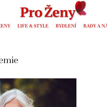
ŽENY
LIFE & STYLE
BYDLENÍ
RADY A N
hemie