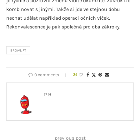
je rychlé a pozitivní změnu vidíte okamžitě. Zákrok lze
kombinovat s jinými. Takže si jde ve stejnou dobu
nechat udělat například operaci očních víček.
Rekonvalescence je pak společná pro oba zákroky.
BROWLIFT
0 comments
24
P H
previous post