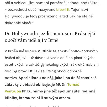
očí a vzhledu jim pomohl poměrně jednoduchý zákrok
– pozvednutí obočí nazývané
browlift
. Tajemství
Hollywoodu je tedy prozrazeno, a teď­: Jak na stejně
dokonalé obočí?
Do Hollywoodu jezdit nemusíte. Krásnější
obočí vám udělají v Brně
V brněnské klinice
V-Clinic
tajemství hollywoodských
hvězd objevili už dávno. A vedle dalších plastických,
estetických a taktéž gynekologických zákroků nabízí i
Gliding brow lift, jak se lifting obočí odborně
nazývá.
Specialistou na něj, jako i na další estetické
zákroky v oblasti obličeje, je MUDr.
Tomáš
Ventruba
Ph.D., mimo jiné též spolumajitel rodinné
kliniky, kterou založil se svým otcem.