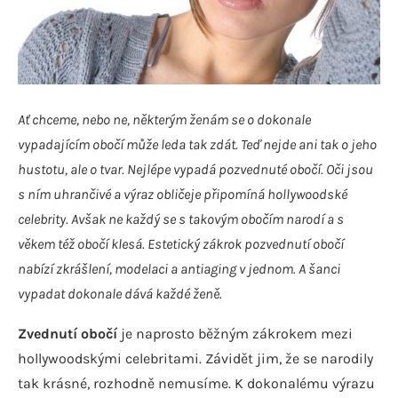
Ať chceme, nebo ne, některým ženám se o dokonale
vypadajícím obočí může leda tak zdát. Teď nejde ani tak o jeho
hustotu, ale o tvar. Nejlépe vypadá pozvednuté obočí. Oči jsou
s ním uhrančivé a výraz obličeje připomíná hollywoodské
celebrity. Avšak ne každý se s takovým obočím narodí a s
věkem též obočí klesá. Estetický zákrok pozvednutí obočí
nabízí zkrášlení, modelaci a antiaging v jednom. A šanci
vypadat dokonale dává každé ženě.
Zvednutí obočí
je naprosto běžným zákrokem mezi
hollywoodskými celebritami. Závidět jim, že se narodily
tak krásné, rozhodně nemusíme. K dokonalému výrazu