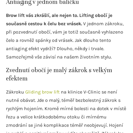
Antiaging v jednom balíčku
Brow lift vás zkrášlí, ale nejen to. Lifting obočí je
současně cestou k čelu bez vrásek.
V jednom zákroku,
při pozvednutí obočí, vám je totiž současně vyhlazeno
čelo a rovněž spánky od vrásek. Jak dlouho tento
antiaging efekt vydrží? Dlouho, někdy i trvale.
Samozřejmě vše závisí na našem životním stylu.
Zvednutí obočí je malý zákrok s velkým
efektem
Zákroku
Gliding brow lift
na klinice V-Clinic se není
nutné obávat. Jde o malý, téměř bezbolestný zákrok s
rychlým hojením. Kromě mírné bolesti na dotek v místě
řezu a velice krátkodobému otoku či mírnému
zmodrání se jiné komplikace téměř neobjevují. Hojení