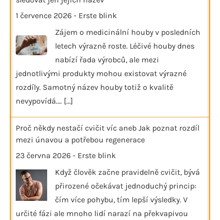
1 července 2026
-
Erste blink
Zájem o medicinální houby v posledních
letech výrazně roste. Léčivé houby dnes
nabízí řada výrobců, ale mezi
jednotlivými produkty mohou existovat výrazné
rozdíly. Samotný název houby totiž o kvalitě
nevypovídá.…
[...]
Proč někdy nestačí cvičit víc aneb Jak poznat rozdíl
mezi únavou a potřebou regenerace
23 června 2026
-
Erste blink
Když člověk začne pravidelně cvičit, bývá
přirozené očekávat jednoduchý princip:
čím více pohybu, tím lepší výsledky. V
určité fázi ale mnoho lidí narazí na překvapivou