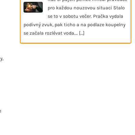
pro každou nouzovou situaci Stalo
se to v sobotu večer. Pračka vydala
podivný zvuk, pak ticho a na podlaze koupelny
se začala rozlévat voda.…
[...]
y,
e