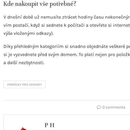
Kde nakoupit vše potřebné?
V dnešní době už nemusíte ztrácet hodiny času nekonečn
vím postačí, když si sednete k počítači a otevřete si inter
výše vloženými odkazy).
Díky přehledným kategoriím si snadno objednáte veškeré
si je vyzvednete před svým domem. To platí nejen pro polo
a další nezbytnosti.
POMŮCKY PRO SENIORY
0 comments
P H