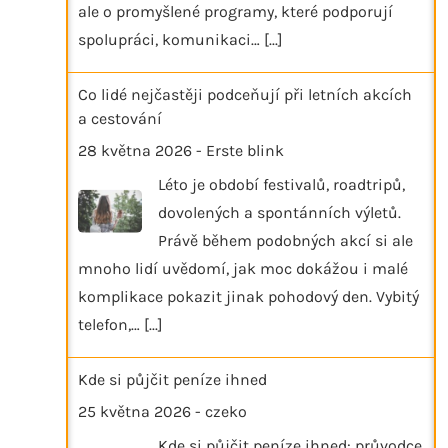
ale o promyšlené programy, které podporují
spolupráci, komunikaci…
[...]
Co lidé nejčastěji podceňují při letních akcích
a cestování
28 května 2026
-
Erste blink
Léto je období festivalů, roadtripů,
dovolených a spontánních výletů.
Právě během podobných akcí si ale
mnoho lidí uvědomí, jak moc dokážou i malé
komplikace pokazit jinak pohodový den. Vybitý
telefon,…
[...]
Kde si půjčit peníze ihned
25 května 2026
-
czeko
Kde si půjčit peníze ihned: průvodce