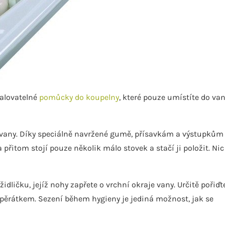
talovatelné
pomůcky do koupelny
, které pouze umístíte do van
vany. Díky speciálně navržené gumě, přísavkám a výstupkům
itom stojí pouze několik málo stovek a stačí ji položit. Nic
 židličku, jejíž nohy zapřete o vrchní okraje vany. Určitě pořiďt
ěrátkem. Sezení během hygieny je jediná možnost, jak se