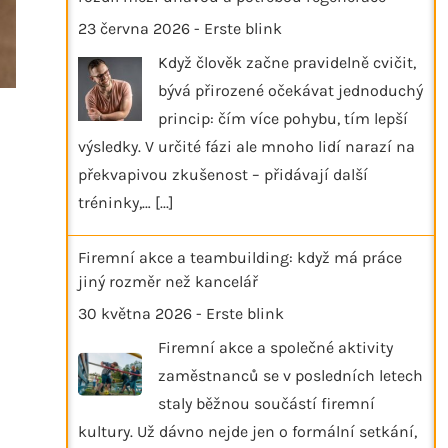
23 června 2026
-
Erste blink
Když člověk začne pravidelně cvičit,
bývá přirozené očekávat jednoduchý
princip: čím více pohybu, tím lepší
výsledky. V určité fázi ale mnoho lidí narazí na
překvapivou zkušenost – přidávají další
tréninky,…
[...]
Firemní akce a teambuilding: když má práce
jiný rozměr než kancelář
30 května 2026
-
Erste blink
Firemní akce a společné aktivity
zaměstnanců se v posledních letech
staly běžnou součástí firemní
kultury. Už dávno nejde jen o formální setkání,