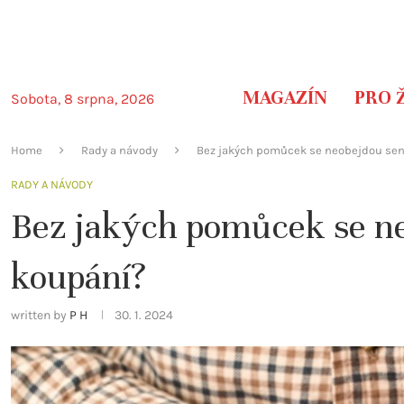
MAGAZÍN
PRO 
Sobota, 8 srpna, 2026
Home
Rady a návody
Bez jakých pomůcek se neobejdou seni
RADY A NÁVODY
Bez jakých pomůcek se ne
koupání?
written by
P H
30. 1. 2024