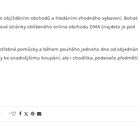
ým objížděním obchodů a hledáním vhodného vybavení. Bohat
netové stránky oblíbeného online obchodu DMA (najdete je pod
 potřebné pomůcky a během pouhého jednoho dne od objednán
žky ke snadnějšímu koupání, ale i chodítka, podavače předmět
1