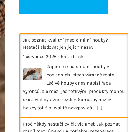
Jak poznat kvalitní medicinální houby?
Nestačí sledovat jen jejich název
1 července 2026
-
Erste blink
Zájem o medicinální houby v
posledních letech výrazně roste.
Léčivé houby dnes nabízí řada
výrobců, ale mezi jednotlivými produkty mohou
existovat výrazné rozdíly. Samotný název
houby totiž o kvalitě nevypovídá.…
[...]
Proč někdy nestačí cvičit víc aneb Jak poznat
rozdíl mezi únavou a potřebou regenerace