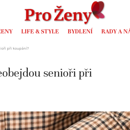
ŽENY
LIFE & STYLE
BYDLENÍ
RADY A N
oři při koupání?
obejdou senioři při