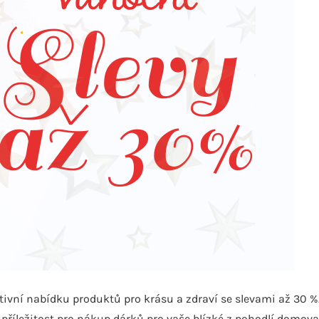
vní nabídku produktů pro krásu a zdraví se slevami až 30 %
ní příležitost pro nákup dárků pro vaše blízké z pohodlí domova