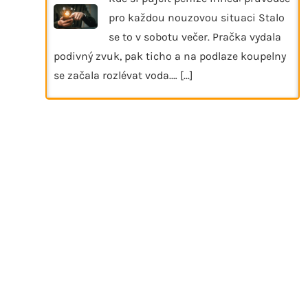
pro každou nouzovou situaci Stalo
se to v sobotu večer. Pračka vydala
podivný zvuk, pak ticho a na podlaze koupelny
se začala rozlévat voda.…
[...]