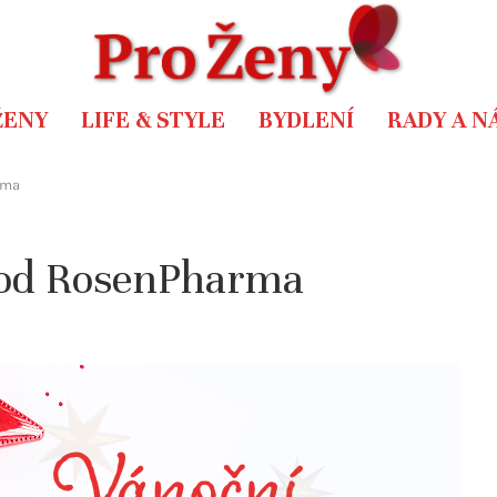
ŽENY
LIFE & STYLE
BYDLENÍ
RADY A N
rma
í od RosenPharma