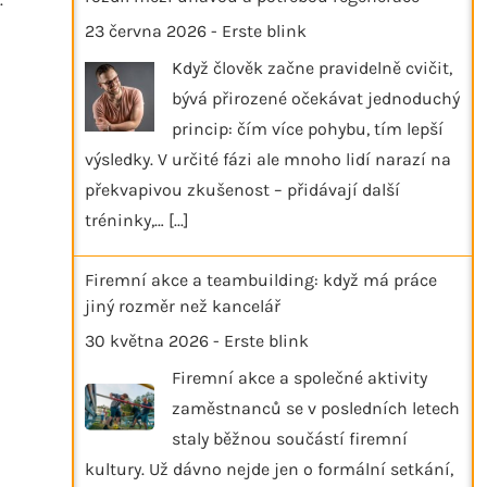
23 června 2026
-
Erste blink
Když člověk začne pravidelně cvičit,
bývá přirozené očekávat jednoduchý
princip: čím více pohybu, tím lepší
výsledky. V určité fázi ale mnoho lidí narazí na
překvapivou zkušenost – přidávají další
tréninky,…
[...]
Firemní akce a teambuilding: když má práce
jiný rozměr než kancelář
30 května 2026
-
Erste blink
Firemní akce a společné aktivity
zaměstnanců se v posledních letech
staly běžnou součástí firemní
kultury. Už dávno nejde jen o formální setkání,