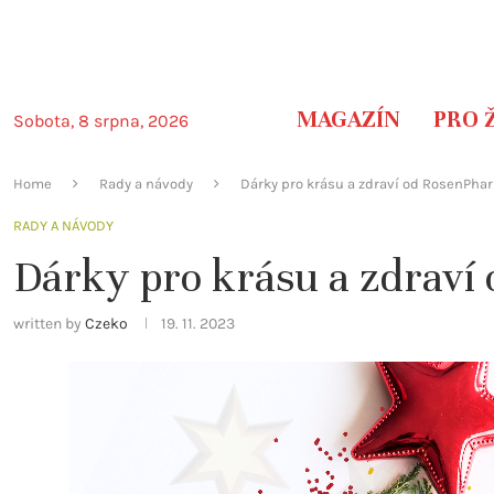
MAGAZÍN
PRO 
Sobota, 8 srpna, 2026
Home
Rady a návody
Dárky pro krásu a zdraví od RosenPha
RADY A NÁVODY
Dárky pro krásu a zdrav
written by
Czeko
19. 11. 2023