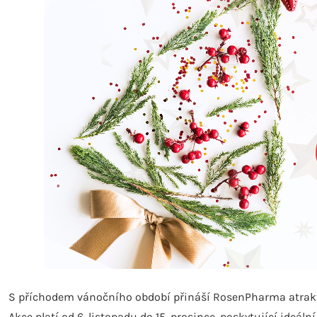
S příchodem vánočního období přináší RosenPharma atrakti
Akce platí od 6. listopadu do 15. prosince, poskytující ideál