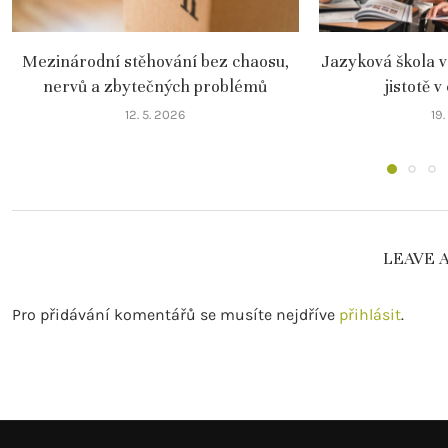
Mezinárodní stěhování bez chaosu,
Jazyková škola v
nervů a zbytečných problémů
jistotě v
12. 5. 2026
19
LEAVE 
Pro přidávání komentářů se musíte nejdříve
přihlásit
.