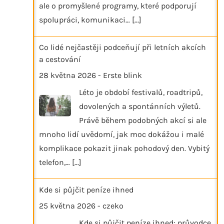
ale o promyšlené programy, které podporují
spolupráci, komunikaci…
[...]
Co lidé nejčastěji podceňují při letních akcích
a cestování
28 května 2026
-
Erste blink
Léto je období festivalů, roadtripů,
dovolených a spontánních výletů.
Právě během podobných akcí si ale
mnoho lidí uvědomí, jak moc dokážou i malé
komplikace pokazit jinak pohodový den. Vybitý
telefon,…
[...]
Kde si půjčit peníze ihned
25 května 2026
-
czeko
Kde si půjčit peníze ihned: průvodce