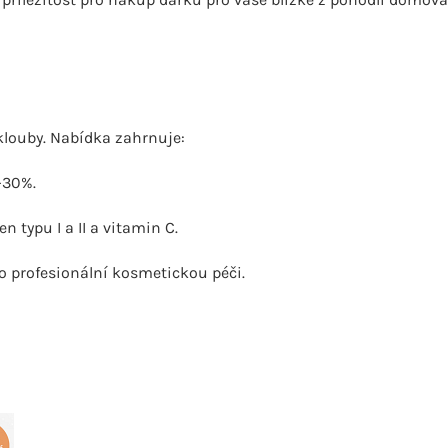
 klouby. Nabídka zahrnuje:
0-30%.
n typu I a II a vitamin C.
ro profesionální kosmetickou péči.