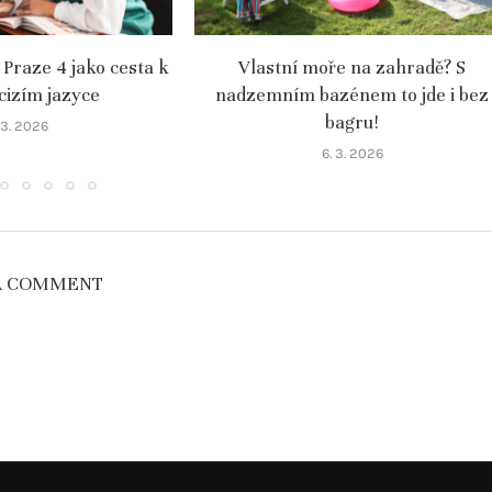
 Praze 4 jako cesta k
Vlastní moře na zahradě? S
 cizím jazyce
nadzemním bazénem to jde i bez
bagru!
. 3. 2026
6. 3. 2026
A COMMENT