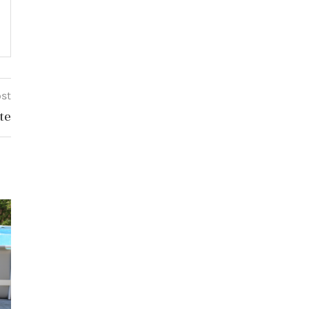
ost
te