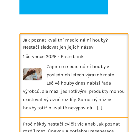
Jak poznat kvalitní medicinální houby?
Nestačí sledovat jen jejich název
1 července 2026
-
Erste blink
Zájem o medicinální houby v
posledních letech výrazně roste.
Léčivé houby dnes nabízí řada
výrobců, ale mezi jednotlivými produkty mohou
existovat výrazné rozdíly. Samotný název
houby totiž o kvalitě nevypovídá.…
[...]
.
Proč někdy nestačí cvičit víc aneb Jak poznat
rozdíl mezi únavou a potřebou regenerace
.