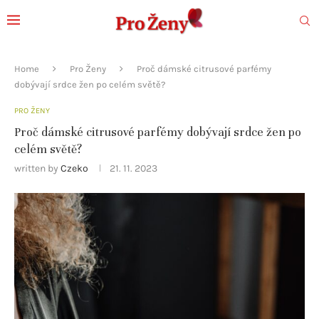
Home
Pro Ženy
Proč dámské citrusové parfémy
dobývají srdce žen po celém světě?
PRO ŽENY
Proč dámské citrusové parfémy dobývají srdce žen po
celém světě?
written by
Czeko
21. 11. 2023