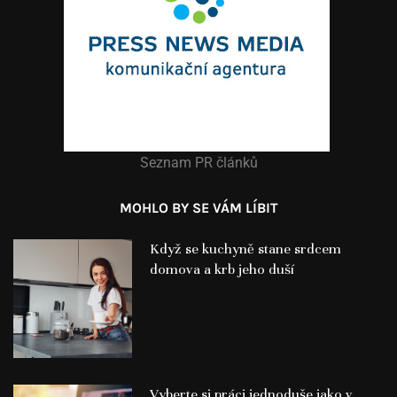
Seznam PR článků
MOHLO BY SE VÁM LÍBIT
Když se kuchyně stane srdcem
domova a krb jeho duší
Vyberte si práci jednoduše jako v