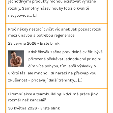
jednotlivými produkty mohou existovat výrazné
rozdíly. Samotný název houby totiž o kvalitě
nevypovídá.…
[...]
Proč někdy nestačí cvičit víc aneb Jak poznat rozdíl
mezi únavou a potřebou regenerace
23 června 2026
-
Erste blink
Když člověk začne pravidelně cvičit, bývá
přirozené očekávat jednoduchý princip:
čím více pohybu, tím lepší výsledky. V
určité fázi ale mnoho lidí narazí na překvapivou
zkušenost – přidávají další tréninky,…
[...]
Firemní akce a teambuilding: když má práce jiný
rozměr než kancelář
30 května 2026
-
Erste blink