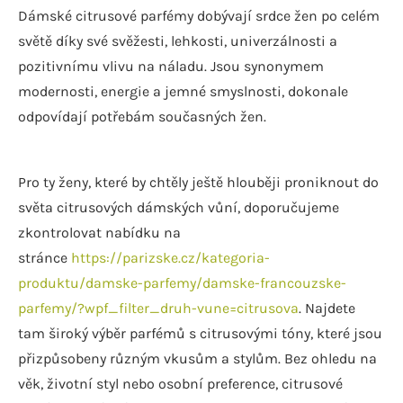
Dámské citrusové parfémy dobývají srdce žen po celém
světě díky své svěžesti, lehkosti, univerzálnosti a
pozitivnímu vlivu na náladu. Jsou synonymem
modernosti, energie a jemné smyslnosti, dokonale
odpovídají potřebám současných žen.
Pro ty ženy, které by chtěly ještě hlouběji proniknout do
světa citrusových dámských vůní, doporučujeme
zkontrolovat nabídku na
stránce
https://parizske.cz/kategoria-
produktu/damske-parfemy/damske-francouzske-
parfemy/?wpf_filter_druh-vune=citrusova
. Najdete
tam široký výběr parfémů s citrusovými tóny, které jsou
přizpůsobeny různým vkusům a stylům. Bez ohledu na
věk, životní styl nebo osobní preference, citrusové