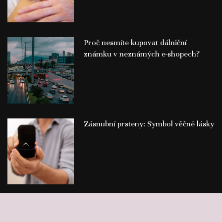
Proč nesmíte kupovat dálniční
známku v neznámých e-shopech?
Zásnubní prsteny: Symbol věčné lásky
©
Publikace PR článků
Press-Media.cz | All rights reserved