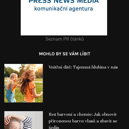
Seznam PR článků
MOHLO BY SE VÁM LÍBIT
Vnitřní dítě: Tajemná hlubina v nás
Bez barvení a chemie: Jak obnovit
přirozenou barvu vlasů a zbavit se
šedin