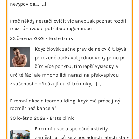
nevypovídá.…
[...]
Proč někdy nestačí cvičit víc aneb Jak poznat rozdíl
mezi únavou a potřebou regenerace
23 června 2026
-
Erste blink
Když člověk začne pravidelně cvičit, bývá
přirozené očekávat jednoduchý princip:
čím více pohybu, tím lepší výsledky. V
určité fázi ale mnoho lidí narazí na překvapivou
zkušenost – přidávají další tréninky,…
[...]
Firemní akce a teambuilding: když má práce jiný
rozměr než kancelář
30 května 2026
-
Erste blink
Firemní akce a společné aktivity
zaměstnanců se v posledních letech staly