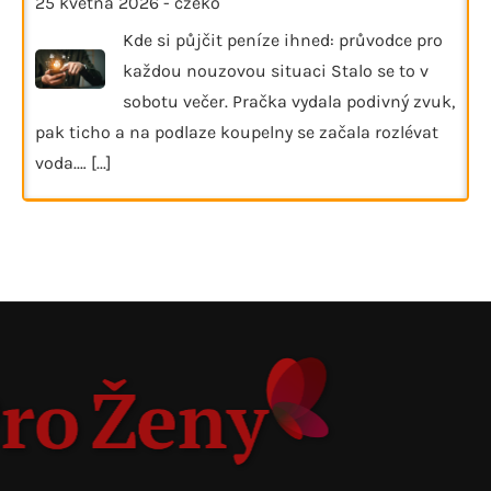
25 května 2026
-
czeko
Kde si půjčit peníze ihned: průvodce pro
každou nouzovou situaci Stalo se to v
sobotu večer. Pračka vydala podivný zvuk,
pak ticho a na podlaze koupelny se začala rozlévat
voda.…
[...]