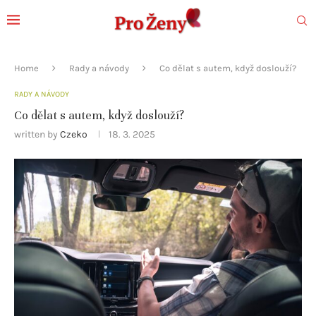
Home
Rady a návody
Co dělat s autem, když doslouží?
RADY A NÁVODY
Co dělat s autem, když doslouží?
written by
Czeko
18. 3. 2025