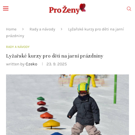
Home
Rady a návody
Lyžařské kurzy pro děti na jarní
prázdniny
RADY A NÁVODY
Lyžařské kurzy pro děti na jarní prázdniny
written by
Czeko
23. 9. 2025