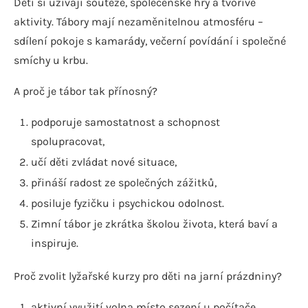
Děti si užívají soutěže, společenské hry a tvořivé
aktivity. Tábory mají nezaměnitelnou atmosféru –
sdílení pokoje s kamarády, večerní povídání i společné
smíchy u krbu.
A proč je tábor tak přínosný?
podporuje samostatnost a schopnost
spolupracovat,
učí děti zvládat nové situace,
přináší radost ze společných zážitků,
posiluje fyzičku i psychickou odolnost.
Zimní tábor je zkrátka školou života, která baví a
inspiruje.
Proč zvolit lyžařské kurzy pro děti na jarní prázdniny?
aktivní využití volna místo sezení u počítače,