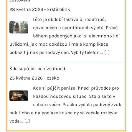
28 května 2026
-
Erste blink
Léto je období festivalů, roadtripů,
dovolených a spontánních výletů. Právě
během podobných akcí si ale mnoho lidí
uvědomí, jak moc dokážou i malé komplikace
pokazit jinak pohodový den. Vybitý telefon,…
[...]
Kde si půjčit peníze ihned
25 května 2026
-
czeko
Kde si půjčit peníze ihned: průvodce pro
každou nouzovou situaci Stalo se to v
sobotu večer. Pračka vydala podivný zvuk,
pak ticho a na podlaze koupelny se začala rozlévat
voda.…
[...]