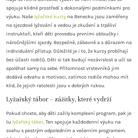
spojuje klidné prostředí s dokonalými podmínkami pro
výuku. Naše
lyžařské kurzy
na Benecku jsou zaměřeny
na sjezdové lyžování a vedou je zkušení a trpěliví
instruktoři, kteří děti provedou prvními obloučky i
náročnějšími sjezdy. Bezpečně, zábavně a s důrazem na
individuální přístup. Důležité je i to, že kurzy probíhají
bez účasti rodičů. Děti si tak budují nezávislost a učí se
spoléhat samy na sebe. Přítomnost vrstevníků jim
dodává odvahu a motivaci, zatímco rodiče mohou mít
klid, že jejich ratolesti jsou v dobrých rukou.
Lyžařský tábor – zážitky, které vydrží
Pokud chcete, aby děti zažily komplexní program, pak je
tu
lyžařský tábor
. Ten spojuje každodenní výuku na
svahu s pestrým odpoledním a večerním programem.