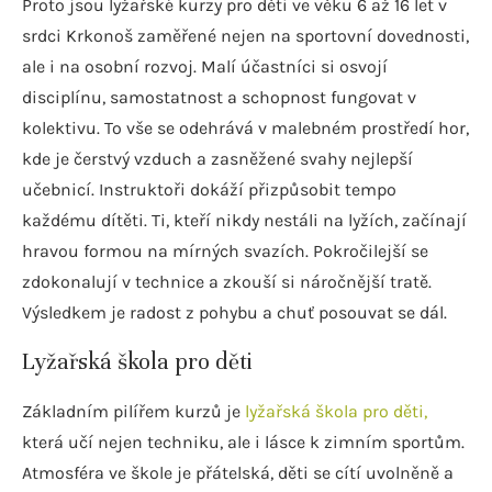
Proto jsou lyžařské kurzy pro děti ve věku 6 až 16 let v
srdci Krkonoš zaměřené nejen na sportovní dovednosti,
ale i na osobní rozvoj. Malí účastníci si osvojí
disciplínu, samostatnost a schopnost fungovat v
kolektivu. To vše se odehrává v malebném prostředí hor,
kde je čerstvý vzduch a zasněžené svahy nejlepší
učebnicí. Instruktoři dokáží přizpůsobit tempo
každému dítěti. Ti, kteří nikdy nestáli na lyžích, začínají
hravou formou na mírných svazích. Pokročilejší se
zdokonalují v technice a zkouší si náročnější tratě.
Výsledkem je radost z pohybu a chuť posouvat se dál.
Lyžařská škola pro děti
Základním pilířem kurzů je
lyžařská škola pro děti,
která učí nejen techniku, ale i lásce k zimním sportům.
Atmosféra ve škole je přátelská, děti se cítí uvolněně a