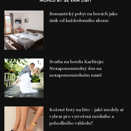
MOHLO BY SE VÁM LÍBIT
Romantický pobyt na horách jako
únik od každodenního shonu
Svatba na hotelu Karlštejn:
Nezapomenutelný den na
nezapomenutelném místě
Kožené boty na léto – jaké modely si
vybrat pro vytvoření módního a
pohodlného vzhledu?