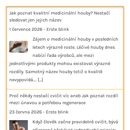
Jak poznat kvalitní medicinální houby? Nestačí
sledovat jen jejich název
1 července 2026
-
Erste blink
Zájem o medicinální houby v posledních
letech výrazně roste. Léčivé houby dnes
nabízí řada výrobců, ale mezi
jednotlivými produkty mohou existovat výrazné
rozdíly. Samotný název houby totiž o kvalitě
nevypovídá.…
[...]
Proč někdy nestačí cvičit víc aneb Jak poznat rozdíl
mezi únavou a potřebou regenerace
23 června 2026
-
Erste blink
Když člověk začne pravidelně cvičit, bývá
přirozené očekávat jednoduchý princip: