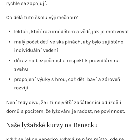
rychle se zapojují.
Co dělá tuto školu výjimečnou?
lektoři, kteří rozumí dětem a vědí, jak je motivovat
malý počet dětí ve skupinách, aby bylo zajištěno
individuální vedení
důraz na bezpečnost a respekt k pravidlům na
svahu
propojení výuky s hrou, což děti baví a zároveň
rozvíjí
Není tedy divu, že i ti největší začátečníci odjíždějí
domů s pocitem, že lyžování je radost, ne povinnost.
Naše lyžařské kurzy na Benecku
Když se řekne Benecko, vybaví se nám místo, kde se