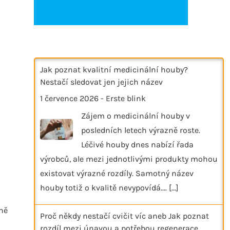
Jak poznat kvalitní medicinální houby?
Nestačí sledovat jen jejich název
1 července 2026
-
Erste blink
Zájem o medicinální houby v
posledních letech výrazně roste.
Léčivé houby dnes nabízí řada
výrobců, ale mezi jednotlivými produkty mohou
existovat výrazné rozdíly. Samotný název
houby totiž o kvalitě nevypovídá.…
[...]
vně
Proč někdy nestačí cvičit víc aneb Jak poznat
rozdíl mezi únavou a potřebou regenerace