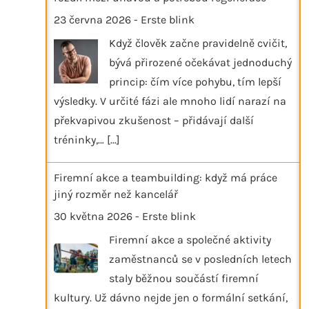
23 června 2026
-
Erste blink
Když člověk začne pravidelně cvičit,
bývá přirozené očekávat jednoduchý
princip: čím více pohybu, tím lepší
výsledky. V určité fázi ale mnoho lidí narazí na
překvapivou zkušenost – přidávají další
tréninky,…
[...]
Firemní akce a teambuilding: když má práce
jiný rozměr než kancelář
30 května 2026
-
Erste blink
Firemní akce a společné aktivity
zaměstnanců se v posledních letech
staly běžnou součástí firemní
kultury. Už dávno nejde jen o formální setkání,