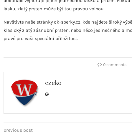
dokonale vyjadřuje jejich jedinečnou lásku a příběh. Pokud
lásku, zlatý prsten může být tou pravou volbou.
Navštivte naše stránky ok-sperky.cz, kde najdete široký vý
klasický zlatý zásnubní prsten, nebo něco jedinečného a m
pravé pro vaši speciální příležitost.
0 comments
czeko
previous post