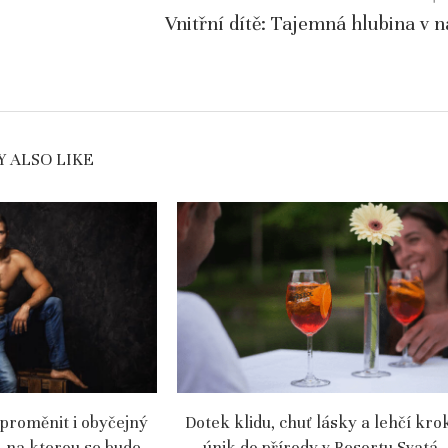
Vnitřní dítě: Tajemná hlubina v n
 ALSO LIKE
 proměnit i obyčejný
Dotek klidu, chuť lásky a lehčí kro
, na kterou se bude
únik do přírody v Resortu Svatá