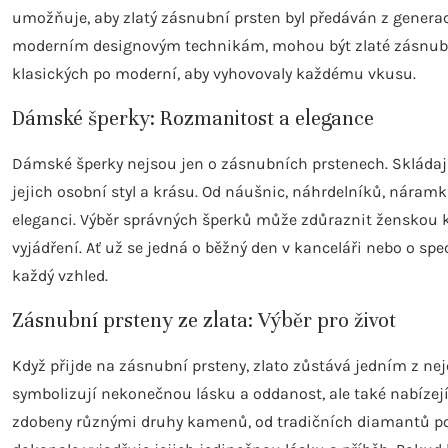
umožňuje, aby zlatý zásnubní prsten byl předáván z generac
moderním designovým technikám, mohou být zlaté zásnubní
klasických po moderní, aby vyhovovaly každému vkusu.
Dámské šperky: Rozmanitost a elegance
Dámské šperky nejsou jen o zásnubních prstenech. Skládají
jejich osobní styl a krásu. Od náušnic, náhrdelníků, náram
eleganci. Výběr správných šperků může zdůraznit ženskou 
vyjádření. Ať už se jedná o běžný den v kanceláři nebo o sp
každý vzhled.
Zásnubní prsteny ze zlata: Výběr pro život
Když přijde na zásnubní prsteny, zlato zůstává jedním z ne
symbolizují nekonečnou lásku a oddanost, ale také nabízejí
zdobeny různými druhy kamenů, od tradičních diamantů po 