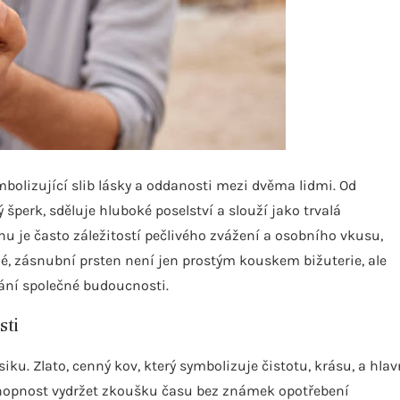
mbolizující slib lásky a oddanosti mezi dvěma lidmi. Od
šperk, sděluje hluboké poselství a slouží jako trvalá
 je často záležitostí pečlivého zvážení a osobního vkusu,
hé, zásnubní prsten není jen prostým kouskem bižuterie, ale
vání společné budoucnosti.
sti
siku. Zlato, cenný kov, který symbolizuje čistotu, krásu, a hla
 schopnost vydržet zkoušku času bez známek opotřebení