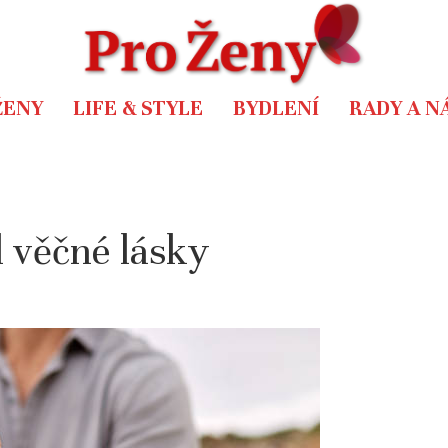
ŽENY
LIFE & STYLE
BYDLENÍ
RADY A N
 věčné lásky