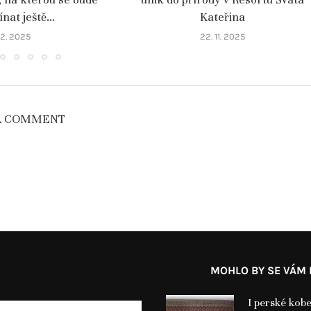
at ještě...
Kateřina
 12. 2025
22. 11. 2025
A COMMENT
MOHLO BY SE VÁM L
I perské kobe