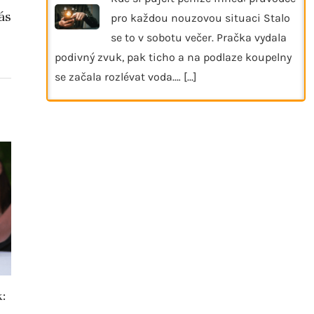
ás
pro každou nouzovou situaci Stalo
se to v sobotu večer. Pračka vydala
podivný zvuk, pak ticho a na podlaze koupelny
se začala rozlévat voda.…
[...]
k:
Jak kolagen ovlivňuje pleť a pokožku?
Kožené boty n
vybrat pro