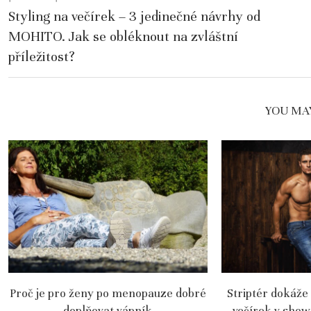
Styling na večírek – 3 jedinečné návrhy od
MOHITO. Jak se obléknout na zvláštní
příležitost?
YOU MAY
Proč je pro ženy po menopauze dobré
Striptér dokáže
doplňovat vápník
večírek v show