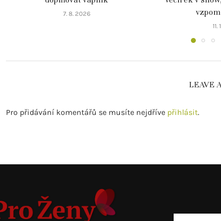
vzpomín
7. 8. 2026
11.
LEAVE 
Pro přidávání komentářů se musíte nejdříve
přihlásit
.