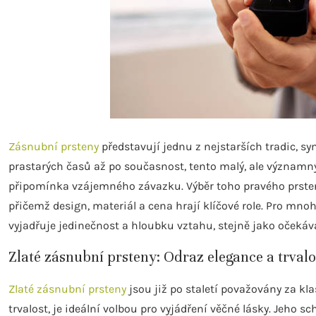
Zásnubní prsteny
představují jednu z nejstarších tradic, sy
prastarých časů až po současnost, tento malý, ale významný 
připomínka vzájemného závazku. Výběr toho pravého prstenu
přičemž design, materiál a cena hrají klíčové role. Pro mno
vyjadřuje jedinečnost a hloubku vztahu, stejně jako očeká
Zlaté zásnubní prsteny: Odraz elegance a trvalo
Zlaté zásnubní prsteny
jsou již po staletí považovány za kla
trvalost, je ideální volbou pro vyjádření věčné lásky. Jeho