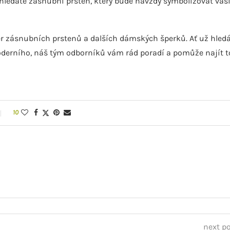
 hledáte zásnubní prsten, který bude navždy symbolizovat vaš
běr zásnubních prstenů a dalších dámských šperků. Ať už hled
oderního, náš tým odborníků vám rád poradí a pomůže najít t
10
next p