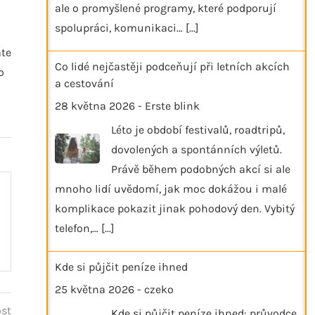
i
ale o promyšlené programy, které podporují
spolupráci, komunikaci…
[...]
áte
Co lidé nejčastěji podceňují při letních akcích
o
a cestování
28 května 2026
-
Erste blink
Léto je období festivalů, roadtripů,
dovolených a spontánních výletů.
Právě během podobných akcí si ale
mnoho lidí uvědomí, jak moc dokážou i malé
komplikace pokazit jinak pohodový den. Vybitý
telefon,…
[...]
Kde si půjčit peníze ihned
25 května 2026
-
czeko
ost
Kde si půjčit peníze ihned: průvodce