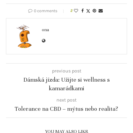
0 comments
2
ona
previous post
Dámská jízda: Užijte si wellness s
kamarádkami
next post
Tolerance na CBD – mýtus nebo realita?
YOU MAY ALSO LIKE