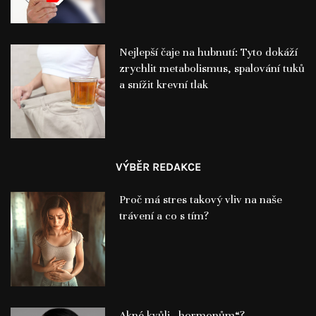
Nejlepší čaje na hubnutí: Tyto dokáží
zrychlit metabolismus, spalování tuků
a snížit krevní tlak
VÝBĚR REDAKCE
Proč má stres takový vliv na naše
trávení a co s tím?
Akné kvůli „hormonům“?