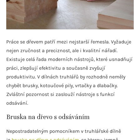
Práce se dřevem patří mezi nejstarší řemesla. Vyžaduje
nejen zručnost a preciznost, ale i kvalitní nářadí.
Existuje celá řada moderních nástrojů, které usnadňují
práci, zlepšují efektivitu a současně zvyšují
produktivitu. V dílnách truhlářů by rozhodně neměly
chybět brusky, kotoučové pily, vrtačky a dlabačky.
Zvláštní pozornost si zaslouží nástroje s funkcí
odsávání.
Bruska na dřevo s odsáváním
Nepostradatelným pomocníkem v truhlářské dílně
je
bruska na dřevo s odsáváním
, se kterou jemně