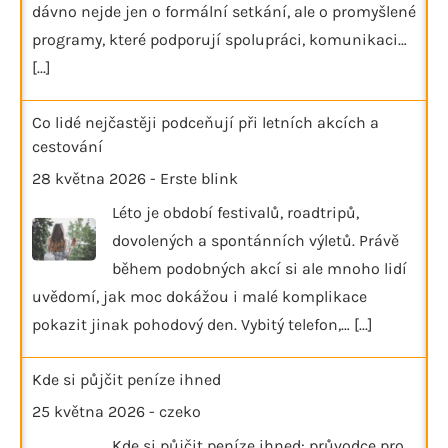
dávno nejde jen o formální setkání, ale o promyšlené
programy, které podporují spolupráci, komunikaci…
[...]
Co lidé nejčastěji podceňují při letních akcích a
cestování
28 května 2026
-
Erste blink
Léto je období festivalů, roadtripů,
dovolených a spontánních výletů. Právě
během podobných akcí si ale mnoho lidí
uvědomí, jak moc dokážou i malé komplikace
pokazit jinak pohodový den. Vybitý telefon,…
[...]
Kde si půjčit peníze ihned
25 května 2026
-
czeko
Kde si půjčit peníze ihned: průvodce pro