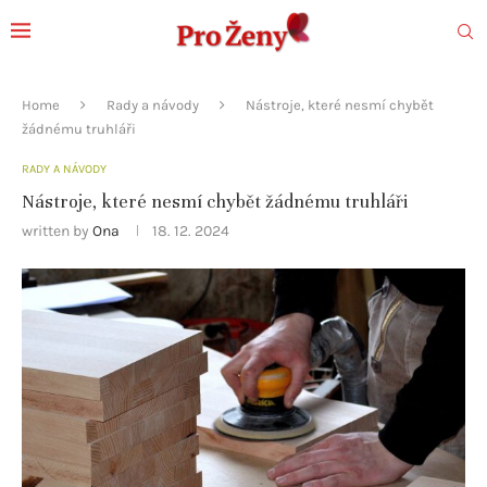
Home
Rady a návody
Nástroje, které nesmí chybět
žádnému truhláři
RADY A NÁVODY
Nástroje, které nesmí chybět žádnému truhláři
written by
Ona
18. 12. 2024