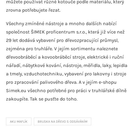
můžete používat různé kotouče podle materiálu, který
zrovna potřebujete řezat.
Všechny zmíněné nástroje a mnoho dalších nabízí
společnost ŠIMEK proficentrum s.r.o., která již více než
29 let dodává vybavení pro dřevozpracující průmysl,
zejména pro truhláře. V jejím sortimentu naleznete
dřevoobráběcí a kovoobráběcí stroje, elektrické i ruční
nářadí, nábytkové kování, nástroje, měřidla, laky, lepidla
a tmely, vzduchotechniku, vybavení pro lakovny i stroje
pro zpracování palivového dřeva. A v jejím e-shopu
Simek.eu všechno potřebné pro práci v truhlářské dílně
zakoupíte. Tak se pusťte do toho.
AKU MAFLÍK
BRUSKA NA DŘEVO S ODSÁVÁNÍM