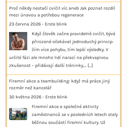
Proč někdy nestačí cvičit víc aneb Jak poznat rozdíl
mezi únavou a potřebou regenerace
23 června 2026
-
Erste blink
Když člověk začne pravidelně cvičit, bývá
přirozené očekávat jednoduchý princip:
čím více pohybu, tím lepší výsledky. V
určité fázi ale mnoho lidí narazí na překvapivou
zkušenost – přidávají další tréninky,…
[...]
Firemní akce a teambuilding: když má práce jiný
rozměr než kancelář
30 května 2026
-
Erste blink
Firemní akce a společné aktivity
zaměstnanců se v posledních letech staly
běžnou součástí firemní kultury. Už