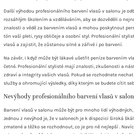
Další výhodou profesionálního barvení vlasů v salonu je odbo
rozsáhlým školením a vzděláváním, aby se dozvěděli o nejno
znalosti o vědě za barvením vlasů a mohou poskytnout pers
tón vaší pleti, rysy obličeje a osobní styl. Profesionální st
vlasů a zajistit, že zůstanou silné a zářivé i po barvení.
Na závěr, i když může být lákavé ušetřit peníze barvením v
četné. Profesionální stylisté mají znalosti, zkušenosti a 
zdraví a integrity vašich vlasů. Pokud se rozhodnete nechat s
služby a ohromující výsledky, díky kterým se budete cítit seb
Nevýhody profesionálního barvení vlasů v salo
Barvení vlasů v salonu může být pro mnoho lidí výhodných, al
Jednou z nevýhod je, že v salonech je k dispozici široká šk
zmatené a těžko se rozhodnout, co je pro ně nejlepší . Navíc