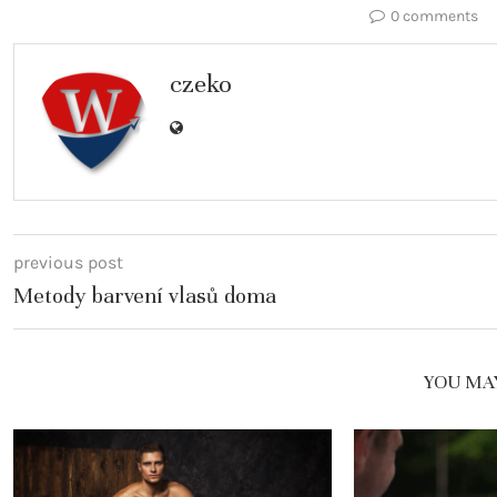
0 comments
czeko
previous post
Metody barvení vlasů doma
YOU MAY