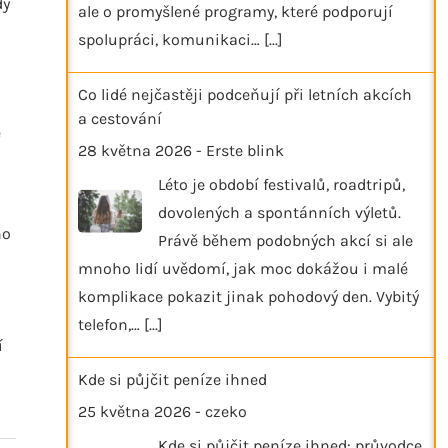
dy
ale o promyšlené programy, které podporují
spolupráci, komunikaci…
[...]
Co lidé nejčastěji podceňují při letních akcích
a cestování
ě
28 května 2026
-
Erste blink
Léto je období festivalů, roadtripů,
dovolených a spontánních výletů.
ho
Právě během podobných akcí si ale
mnoho lidí uvědomí, jak moc dokážou i malé
komplikace pokazit jinak pohodový den. Vybitý
telefon,…
[...]
í
Kde si půjčit peníze ihned
25 května 2026
-
czeko
Kde si půjčit peníze ihned: průvodce