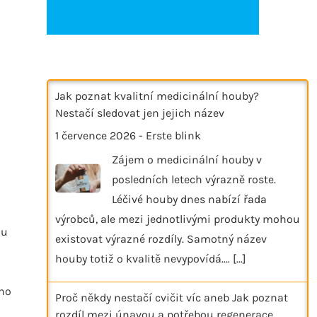
Jak poznat kvalitní medicinální houby?
Nestačí sledovat jen jejich název
1 července 2026
-
Erste blink
Zájem o medicinální houby v
posledních letech výrazně roste.
Léčivé houby dnes nabízí řada
výrobců, ale mezi jednotlivými produkty mohou
ou
existovat výrazné rozdíly. Samotný název
houby totiž o kvalitě nevypovídá.…
[...]
ého
Proč někdy nestačí cvičit víc aneb Jak poznat
rozdíl mezi únavou a potřebou regenerace