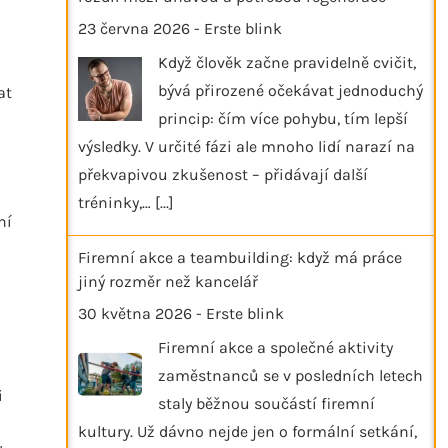
23 června 2026
-
Erste blink
Když člověk začne pravidelně cvičit,
bývá přirozené očekávat jednoduchý
at
princip: čím více pohybu, tím lepší
výsledky. V určité fázi ale mnoho lidí narazí na
překvapivou zkušenost – přidávají další
tréninky,…
[...]
ní
Firemní akce a teambuilding: když má práce
jiný rozměr než kancelář
30 května 2026
-
Erste blink
Firemní akce a společné aktivity
zaměstnanců se v posledních letech
i
staly běžnou součástí firemní
kultury. Už dávno nejde jen o formální setkání,