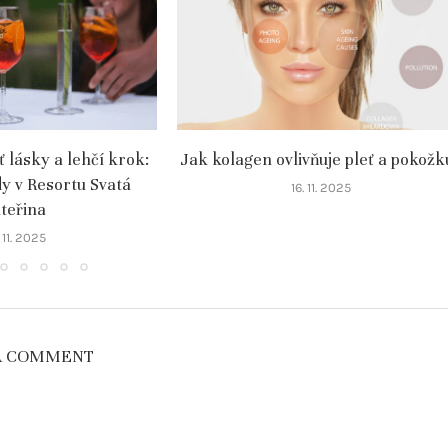
ť lásky a lehčí krok:
Jak kolagen ovlivňuje pleť a pokožk
dy v Resortu Svatá
16. 11. 2025
teřina
 11. 2025
A COMMENT