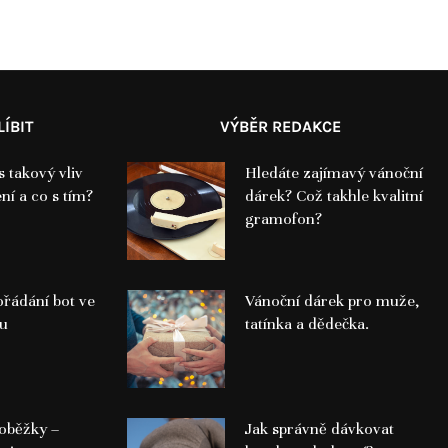
ÍBIT
VÝBĚR REDAKCE
 takový vliv
Hledáte zajímavý vánoční
ní a co s tím?
dárek? Což takhle kvalitní
gramofon?
ořádání bot ve
Vánoční dárek pro muže,
ku
tatínka a dědečka.
loběžky –
Jak správně dávkovat