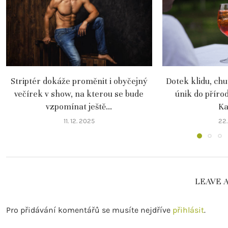
Striptér dokáže proměnit i obyčejný
Dotek klidu, chu
večírek v show, na kterou se bude
únik do příro
vzpomínat ještě...
Ka
11. 12. 2025
22.
LEAVE 
Pro přidávání komentářů se musíte nejdříve
přihlásit
.