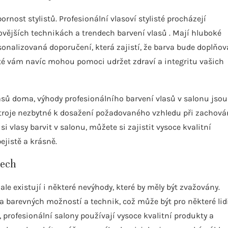
rnost stylistů. Profesionální vlasoví stylisté procházejí
vějších technikách a trendech barvení vlasů . Mají hluboké
onalizovaná doporučení, která zajistí, že barva bude doplňov
ylisté vám navíc mohou pomoci udržet zdraví a integritu vašich
lasů doma, výhody profesionálního barvení vlasů v salonu jsou
nástroje nezbytné k dosažení požadovaného vzhledu při zachová
i vlasy barvit v salonu, můžete si zajistit vysoce kvalitní
ejistě a krásně.
nech
e existují i ​​některé nevýhody, které by měly být zvažovány.
ála barevných možností a technik, což může být pro některé lid
, profesionální salony používají vysoce kvalitní produkty a