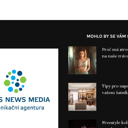
MOHLO BY SE VÁM L
Proč má stres
na naše tráve
Tipy pro usp
vašem šatní
Freestyle ko