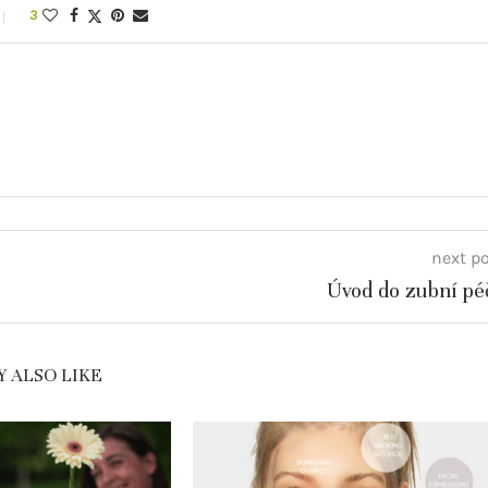
3
next p
Úvod do zubní pé
 ALSO LIKE