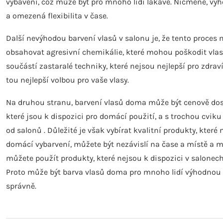
vybavení, což může být pro mnoho lidí lákavé. Nicméně, vý
a omezená flexibilita v čase.
Další nevýhodou barvení vlasů v salonu je, že tento proces 
obsahovat agresivní chemikálie, které mohou poškodit vlasy
součástí zastaralé techniky, které nejsou nejlepší pro zdraví
tou nejlepší volbou pro vaše vlasy.
Na druhou stranu, barvení vlasů doma může být cenově dostup
které jsou k dispozici pro domácí použití, a s trochou cvi
od salonů . Důležité je však vybírat kvalitní produkty, kte
domácí vybarvení, můžete být nezávislí na čase a místě a můž
můžete použít produkty, které nejsou k dispozici v salonech
Proto může být barva vlasů doma pro mnoho lidí výhodnou v
správně.