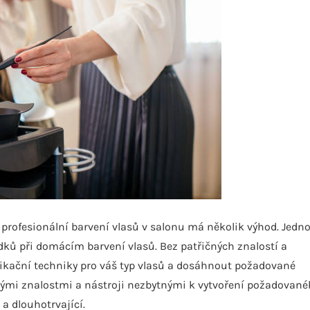
 profesionální barvení vlasů v salonu má několik výhod. Jedn
dků při domácím barvení vlasů. Bez patřičných znalostí a
ikační techniky pro váš typ vlasů a dosáhnout požadované
rnými znalostmi a nástroji nezbytnými k vytvoření požadovan
a dlouhotrvající.