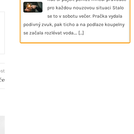
pro každou nouzovou situaci Stalo
se to v sobotu večer. Pračka vydala
podivný zvuk, pak ticho a na podlaze koupelny
se začala rozlévat voda.…
[...]
ost
če