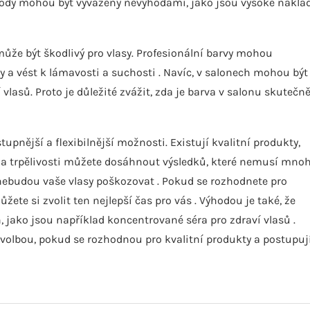
hody mohou být vyváženy nevýhodami, jako jsou vysoké nákla
může být škodlivý pro vlasy. Profesionální barvy mohou
 a vést k lámavosti a suchosti . Navíc, v salonech mohou být
 vlasů. Proto je důležité zvážit, zda je barva v salonu skutečn
nější a flexibilnější možnosti. Existují kvalitní produkty,
ku a trpělivosti můžete dosáhnout výsledků, které nemusí mno
ré nebudou vaše vlasy poškozovat . Pokud se rozhodnete pro
ete si zvolit ten nejlepší čas pro vás . Výhodou je také, že
, jako jsou například koncentrované séra pro zdraví vlasů .
olbou, pokud se rozhodnou pro kvalitní produkty a postupuj