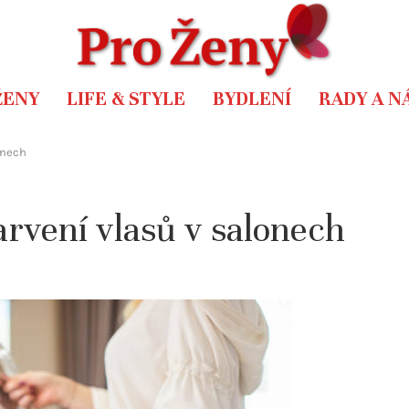
ŽENY
LIFE & STYLE
BYDLENÍ
RADY A N
onech
rvení vlasů v salonech