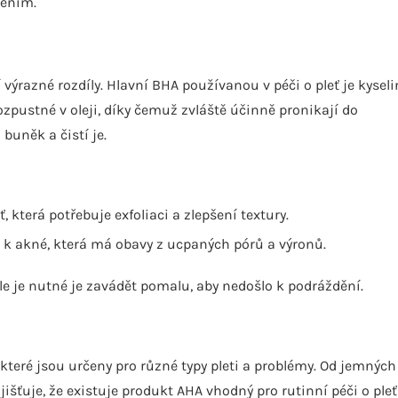
řením.
výrazné rozdíly. Hlavní BHA používanou v péči o pleť je kysel
ozpustné v oleji, díky čemuž zvláště účinně pronikají do
uněk a čistí je.
která potřebuje exfoliaci a zlepšení textury.
 k akné, která má obavy z ucpaných pórů a výronů.
ale je nutné je zavádět pomalu, aby nedošlo k podráždění.
které jsou určeny pro různé typy pleti a problémy. Od jemných
jišťuje, že existuje produkt AHA vhodný pro rutinní péči o pleť