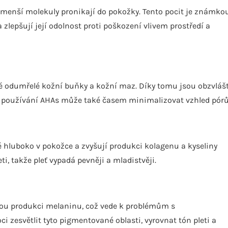
 menší molekuly pronikají do pokožky. Tento pocit je známko
zlepšují její odolnost proti poškození vlivem prostředí a
 odumřelé kožní buňky a kožní maz. Díky tomu jsou obzvláš
lné používání AHAs může také časem minimalizovat vzhled pórů
 hluboko v pokožce a zvyšují produkci kolagenu a kyseliny
ti, takže pleť vypadá pevněji a mladistvěji.
ou produkci melaninu, což vede k problémům s
zesvětlit tyto pigmentované oblasti, vyrovnat tón pleti a