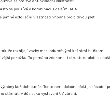
používá se pro své antioxidační vlastnosti.
často se používá v kombinaci s dalšími AHA.
é jemné exfoliační vlastnosti vhodné pro citlivou pleť.
 tak, že rozbíjejí vazby mezi odumřelými kožními buňkami,
řivější pokožku. To pomáhá zdokonalit strukturu pleti a zlepši
st výměny kožních buněk. Tento remodelační efekt je zásadní p
ho stárnutí v důsledku vystavení UV záření.