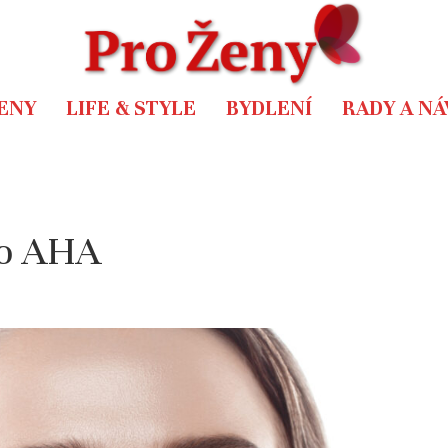
ENY
LIFE & STYLE
BYDLENÍ
RADY A N
 o AHA