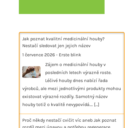
Jak poznat kvalitní medicinální houby?
Nestačí sledovat jen jejich název
1 července 2026
-
Erste blink
Zájem o medicinální houby v
posledních letech výrazně roste.
Léčivé houby dnes nabízí řada
výrobců, ale mezi jednotlivými produkty mohou
existovat výrazné rozdíly. Samotný název
houby totiž o kvalitě nevypovídá.…
[...]
Proč někdy nestačí cvičit víc aneb Jak poznat
rozdíl mezi únavou a potřebou regenerace