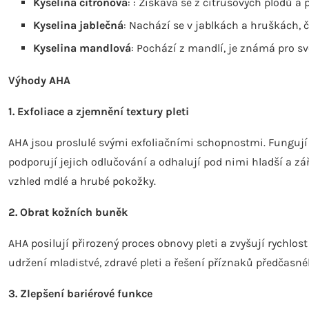
Kyselina citronová
: : Získává se z citrusových plodů a 
Kyselina jablečná
: Nachází se v jablkách a hruškách, 
Kyselina mandlová
: Pochází z mandlí, je známá pro sv
Výhody AHA
1.
Exfoliace a zjemnění textury pleti
AHA jsou proslulé svými exfoliačními schopnostmi. Fungují
podporují jejich odlučování a odhalují pod nimi hladší a zá
vzhled mdlé a hrubé pokožky.
2.
Obrat kožních buněk
AHA posilují přirozený proces obnovy pleti a zvyšují rychlo
udržení mladistvé, zdravé pleti a řešení příznaků předčasné
3.
Zlepšení bariérové funkce