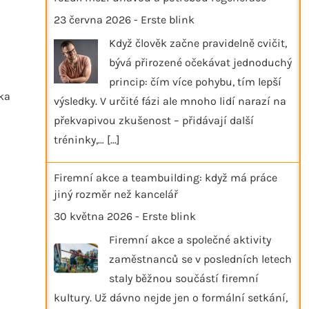
23 června 2026
-
Erste blink
Když člověk začne pravidelně cvičit,
bývá přirozené očekávat jednoduchý
princip: čím více pohybu, tím lepší
éka
výsledky. V určité fázi ale mnoho lidí narazí na
překvapivou zkušenost – přidávají další
tréninky,…
[...]
Firemní akce a teambuilding: když má práce
jiný rozměr než kancelář
30 května 2026
-
Erste blink
Firemní akce a společné aktivity
zaměstnanců se v posledních letech
staly běžnou součástí firemní
kultury. Už dávno nejde jen o formální setkání,