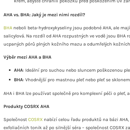
krém, abyste chránili pokožku před poškozením UV zá
AHA vs. BHA: Jaký je mezi nimi rozdíl?
BHA
neboli beta-hydroxykyseliny jsou podobné AHA, ale mají 
salicylová. Na rozdíl od AHA rozpustných ve vodě jsou BHA r
ucpaných pórů plných kožního mazu a odumřelých kožních b
Výběr mezi AHA a BHA
AHA
: Ideální pro suchou nebo sluncem poškozenou pleť, 
BHA
: Vhodnější pro mastnou pleť nebo pleť se sklonem
AHA i BHA lze používat společně pro komplexní péči o pleť, 
Produkty COSRX AHA
Společnost
COSRX
nabízí celou řadu produktů na bázi AHA, 
exfoliačních tonik až po silnější séra – společnost COSRX za