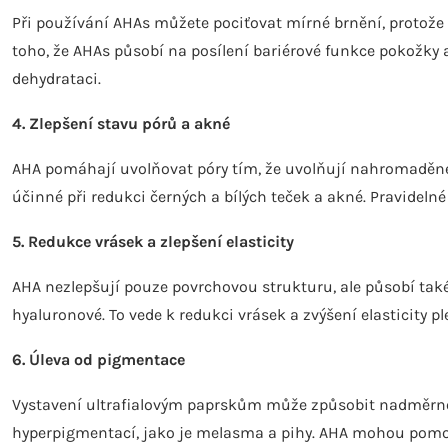
Při používání AHAs můžete pociťovat mírné brnění, protože
toho, že AHAs působí na posílení bariérové funkce pokožky a 
dehydrataci.
4.
Zlepšení stavu pórů a akné
AHA pomáhají uvolňovat póry tím, že uvolňují nahromaděné
účinné při redukci černých a bílých teček a akné. Pravide
5.
Redukce vrásek a zlepšení elasticity
AHA nezlepšují pouze povrchovou strukturu, ale působí také
hyaluronové. To vede k redukci vrásek a zvýšení elasticity ple
6.
Úleva od pigmentace
Vystavení ultrafialovým paprskům může způsobit nadměrn
hyperpigmentací, jako je melasma a pihy. AHA mohou pomoci 