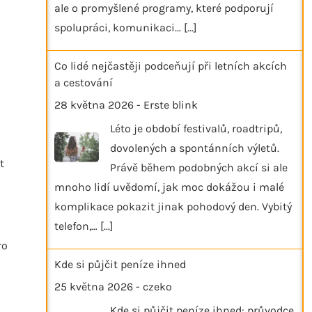
ale o promyšlené programy, které podporují
spolupráci, komunikaci…
[...]
Co lidé nejčastěji podceňují při letních akcích
a cestování
28 května 2026
-
Erste blink
Léto je období festivalů, roadtripů,
dovolených a spontánních výletů.
t
Právě během podobných akcí si ale
mnoho lidí uvědomí, jak moc dokážou i malé
komplikace pokazit jinak pohodový den. Vybitý
telefon,…
[...]
ro
Kde si půjčit peníze ihned
25 května 2026
-
czeko
Kde si půjčit peníze ihned: průvodce