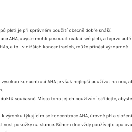
pů pleti je při správném použití obecně dobře snáší.
ce AHA, abyste mohli posoudit reakci své pleti, a teprve poté
HAs, a to i v nižších koncentracích, může přinést významné
 s vysokou koncentrací AHA je však nejlepší používat na noc, a
m.
oduktů současně. Místo toho jejich používání střídejte, abyste
k výrobku týkajícím se koncentrace AHA, úrovně pH a složení
tlivost pokožky na slunce. Během dne vždy používejte opalova