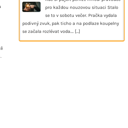
u
pro každou nouzovou situaci Stalo
se to v sobotu večer. Pračka vydala
podivný zvuk, pak ticho a na podlaze koupelny
se začala rozlévat voda.…
[...]
tě
.