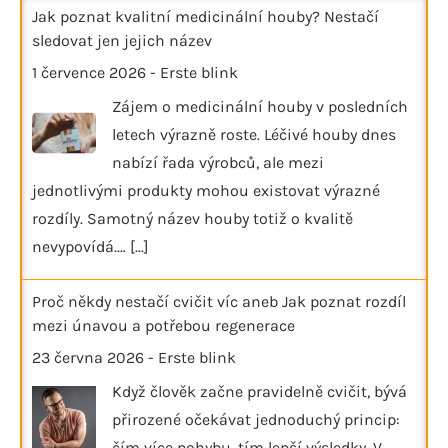
Jak poznat kvalitní medicinální houby? Nestačí
sledovat jen jejich název
1 července 2026
-
Erste blink
Zájem o medicinální houby v posledních
letech výrazně roste. Léčivé houby dnes
nabízí řada výrobců, ale mezi
jednotlivými produkty mohou existovat výrazné
rozdíly. Samotný název houby totiž o kvalitě
nevypovídá.…
[...]
Proč někdy nestačí cvičit víc aneb Jak poznat rozdíl
mezi únavou a potřebou regenerace
23 června 2026
-
Erste blink
Když člověk začne pravidelně cvičit, bývá
přirozené očekávat jednoduchý princip:
čím více pohybu, tím lepší výsledky. V