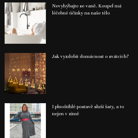
Nevyhýbajte se vaně. Koupel má
léčebné účinky na naše tělo
Jak vyzdobit domácnost o svátcích?
I plnoštíhlé postavě sluší šaty, a to
nejen v zimě