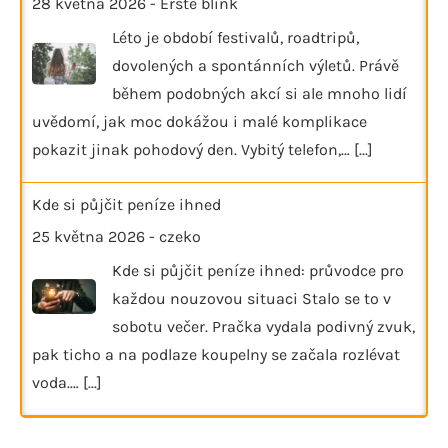
28 května 2026
-
Erste blink
Léto je období festivalů, roadtripů,
dovolených a spontánních výletů. Právě
během podobných akcí si ale mnoho lidí
uvědomí, jak moc dokážou i malé komplikace
pokazit jinak pohodový den. Vybitý telefon,…
[...]
Kde si půjčit peníze ihned
25 května 2026
-
czeko
Kde si půjčit peníze ihned: průvodce pro
každou nouzovou situaci Stalo se to v
sobotu večer. Pračka vydala podivný zvuk,
pak ticho a na podlaze koupelny se začala rozlévat
voda.…
[...]