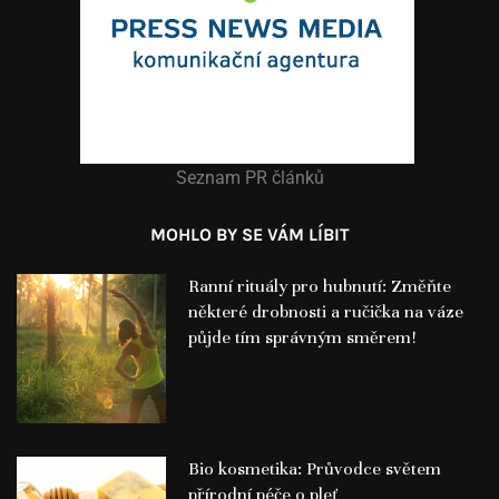
Seznam PR článků
MOHLO BY SE VÁM LÍBIT
Ranní rituály pro hubnutí: Změňte
některé drobnosti a ručička na váze
půjde tím správným směrem!
Bio kosmetika: Průvodce světem
přírodní péče o pleť