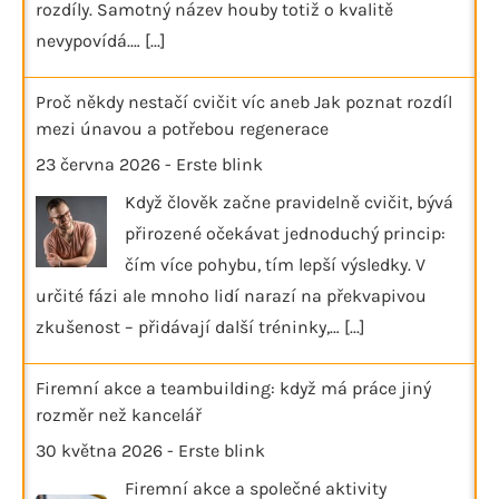
rozdíly. Samotný název houby totiž o kvalitě
nevypovídá.…
[...]
Proč někdy nestačí cvičit víc aneb Jak poznat rozdíl
mezi únavou a potřebou regenerace
23 června 2026
-
Erste blink
Když člověk začne pravidelně cvičit, bývá
přirozené očekávat jednoduchý princip:
čím více pohybu, tím lepší výsledky. V
určité fázi ale mnoho lidí narazí na překvapivou
zkušenost – přidávají další tréninky,…
[...]
Firemní akce a teambuilding: když má práce jiný
rozměr než kancelář
30 května 2026
-
Erste blink
Firemní akce a společné aktivity