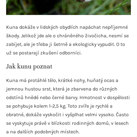
Kuna dokáže v lidských obydlích napáchat nepříjemné
škody. Jelikož jde ale o chráněného živočicha, nesmí se
zabíjet, ale je třeba ji šetrně a ekologicky vypudit. O to
už se postarají zkušení odborníci.
Jak kunu poznat
Kuna má protáhlé tělo, krátké nohy, huňatý ocas a
jemnou hustou srst, která je zbarvena do různých
odstínů hnědé nebo černé barvy. Hmotnost v dospělosti
se pohybuje kolem 1-2,5 kg. Toto zvíře je rychlé a
obratné, dokáže vyskočit i vyšplhat velmi vysoko. Často
se vyskytuje právě v blízkosti rodinných domů, v lesech
a na dalších podobných místech.