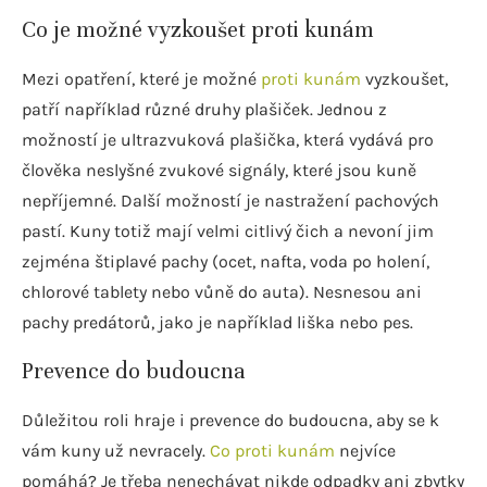
Co je možné vyzkoušet proti kunám
Mezi opatření, které je možné
proti kunám
vyzkoušet,
patří například různé druhy plašiček. Jednou z
možností je ultrazvuková plašička, která vydává pro
člověka neslyšné zvukové signály, které jsou kuně
nepříjemné. Další možností je nastražení pachových
pastí. Kuny totiž mají velmi citlivý čich a nevoní jim
zejména štiplavé pachy (ocet, nafta, voda po holení,
chlorové tablety nebo vůně do auta). Nesnesou ani
pachy predátorů, jako je například liška nebo pes.
Prevence do budoucna
Důležitou roli hraje i prevence do budoucna, aby se k
vám kuny už nevracely.
Co proti kunám
nejvíce
pomáhá? Je třeba nenechávat nikde odpadky ani zbytky