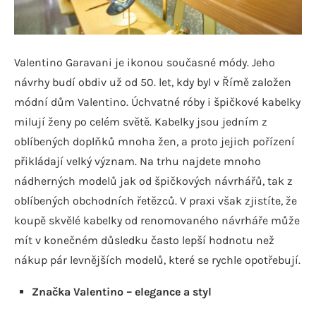
Valentino Garavani je ikonou současné módy. Jeho
návrhy budí obdiv už od 50. let, kdy byl v Římě založen
módní dům Valentino. Úchvatné róby i špičkové kabelky
milují ženy po celém světě. Kabelky jsou jedním z
oblíbených doplňků mnoha žen, a proto jejich pořízení
přikládají velký význam. Na trhu najdete mnoho
nádherných modelů jak od špičkových návrhářů, tak z
oblíbených obchodních řetězců. V praxi však zjistíte, že
koupě skvělé kabelky od renomovaného návrháře může
mít v konečném důsledku často lepší hodnotu než
nákup pár levnějších modelů, které se rychle opotřebují.
Značka Valentino – elegance a styl