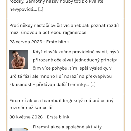
rozdíly. Samotný název houby totiž o kvalitě
nevypovídá.…
[...]
Proč někdy nestačí cvičit víc aneb Jak poznat rozdíl
mezi únavou a potřebou regenerace
23 června 2026
-
Erste blink
Když člověk začne pravidelně cvičit, bývá
přirozené očekávat jednoduchý princip:
čím více pohybu, tím lepší výsledky. V
určité fázi ale mnoho lidí narazí na překvapivou
zkušenost – přidávají další tréninky,…
[...]
Firemní akce a teambuilding: když má práce jiný
rozměr než kancelář
30 května 2026
-
Erste blink
Firemní akce a společné aktivity