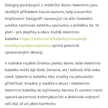
Designy pocházející z módního domu Valentino jsou
skvělým příkladem haute couture, tedy luxusního
krejčovství. Designéři navazující na dílo italského
umělce zachovali estetiku vyvinutou v průběhu let. To
platí i pro doplňky a obuv. Každá Valentino
kabelka
https://eobuv.cz/c/kabelky/crossbody-
kabelky/vyrobce:valentino
vyniká precizně
zpracovanými detaily.
V nabídce najdete širokou paletu barev. Vaše Valentino
kabelka může být šedá, červená, ale i béžová, bílá nebo
zlatá. Vyberte si kabelku této značky na jakoukoliv
příležitost. Snadno ji sladíte s obuví i oblečením.
Valentino kabelka se zajímavou barvou či vzorem navíc
upoutá pozornost kolemjdoucích a dokonale zvýrazní
váš styl, ať už jdete kamkoliv.