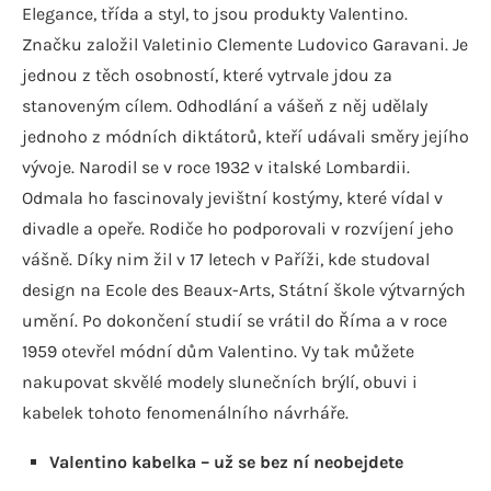
Elegance, třída a styl, to jsou produkty Valentino.
Značku založil Valetinio Clemente Ludovico Garavani. Je
jednou z těch osobností, které vytrvale jdou za
stanoveným cílem. Odhodlání a vášeň z něj udělaly
jednoho z módních diktátorů, kteří udávali směry jejího
vývoje. Narodil se v roce 1932 v italské Lombardii.
Odmala ho fascinovaly jevištní kostýmy, které vídal v
divadle a opeře. Rodiče ho podporovali v rozvíjení jeho
vášně. Díky nim žil v 17 letech v Paříži, kde studoval
design na Ecole des Beaux-Arts, Státní škole výtvarných
umění. Po dokončení studií se vrátil do Říma a v roce
1959 otevřel módní dům Valentino. Vy tak můžete
nakupovat skvělé modely slunečních brýlí, obuvi i
kabelek tohoto fenomenálního návrháře.
Valentino kabelka – už se bez ní neobejdete