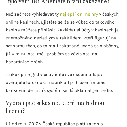
Bylo vám 18? A nemáte hraní zakázané?
Než začnete vyhledávat ty
nejlepší online hry
v českých
online kasinech, ujistěte se, že se vůbec do takového
kasina můžete přihlásit. Zakládat si účty v kasinech je
znemožněno nezletilým a také lidem, kteří figurují na
seznamu těch, co to mají zakázané. Jedná se o občany,
již v minulosti měli problém se závislostí na
hazardních hrách.
Jelikož při registraci uvádíte své osobní údaje a
ověřujete totožnost (například přihlášením přes
bankovní identitu), systém se dá oklamat jen těžko.
Vybrali jste si kasino, které má řádnou
licenci?
Už od roku 2017 v České republice platí zákon o