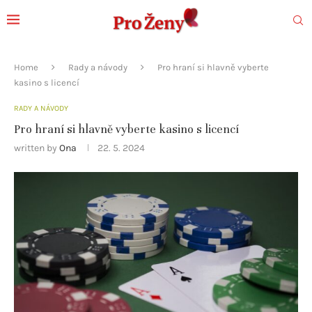
Home
Rady a návody
Pro hraní si hlavně vyberte
kasino s licencí
RADY A NÁVODY
Pro hraní si hlavně vyberte kasino s licencí
written by
Ona
22. 5. 2024