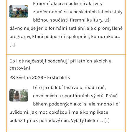
Firemní akce a společné aktivity
zaměstnanců se v posledních letech staly
běžnou součástí firemní kultury. Už
dávno nejde jen o formální setkání, ale o promyšlené
programy, které podporují spolupráci, komunikaci…
[...]
Co lidé nejčastěji podceňují při letních akcích a
cestování
28 května 2026
-
Erste blink
Léto je období festivalů, roadtripů,
dovolených a spontánních výletů. Právě
během podobných akcí si ale mnoho lidí
uvědomí, jak moc dokážou i malé komplikace
pokazit jinak pohodový den. Vybitý telefon,…
[...]