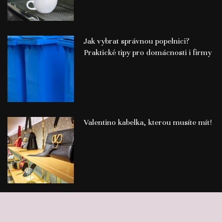
Jak vybrat správnou popelnici?
Praktické tipy pro domácnosti i firmy
Valentino kabelka, kterou musíte mít!
©
Publikace PR článků
Press-Media.cz | All rights reserved