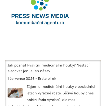
Jak poznat kvalitní medicinální houby? Nestačí
sledovat jen jejich název
1 července 2026
-
Erste blink
Zájem o medicinální houby v posledních
letech výrazně roste. Léčivé houby dnes
nabízí řada výrobců, ale mezi