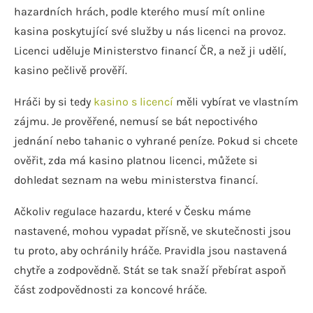
hazardních hrách, podle kterého musí mít online
kasina poskytující své služby u nás licenci na provoz.
Licenci uděluje Ministerstvo financí ČR, a než ji udělí,
kasino pečlivě prověří.
Hráči by si tedy
kasino s licencí
měli vybírat ve vlastním
zájmu. Je prověřené, nemusí se bát nepoctivého
jednání nebo tahanic o vyhrané peníze. Pokud si chcete
ověřit, zda má kasino platnou licenci, můžete si
dohledat seznam na webu ministerstva financí.
Ačkoliv regulace hazardu, které v Česku máme
nastavené, mohou vypadat přísně, ve skutečnosti jsou
tu proto, aby ochránily hráče. Pravidla jsou nastavená
chytře a zodpovědně. Stát se tak snaží přebírat aspoň
část zodpovědnosti za koncové hráče.