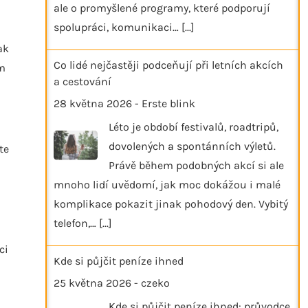
ale o promyšlené programy, které podporují
spolupráci, komunikaci…
[...]
ak
Co lidé nejčastěji podceňují při letních akcích
ím
a cestování
28 května 2026
-
Erste blink
Léto je období festivalů, roadtripů,
dovolených a spontánních výletů.
te
Právě během podobných akcí si ale
mnoho lidí uvědomí, jak moc dokážou i malé
komplikace pokazit jinak pohodový den. Vybitý
telefon,…
[...]
ci
Kde si půjčit peníze ihned
25 května 2026
-
czeko
Kde si půjčit peníze ihned: průvodce