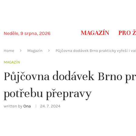
MAGAZÍN
PRO 
Neděle, 9 srpna, 2026
Home
Magazín
Půjčovna dodávek Brno prakticky vyřeší i va
MAGAZÍN
Půjčovna dodávek Brno pra
potřebu přepravy
written by
Ona
24. 7. 2024