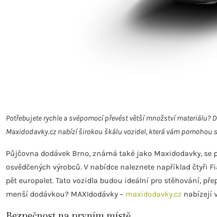
Potřebujete rychle a svépomocí převést větší množství materiálu? D
Maxidodavky.cz nabízí širokou škálu vozidel, která vám pomohou s
Půjčovna dodávek Brno, známá také jako Maxidodavky, se p
osvědčených výrobců. V nabídce naleznete například čtyři 
pět europalet. Tato vozidla budou ideální pro stěhování, přep
menší dodávkou? MAXIdodávky –
maxidodavky.cz
nabízejí v
Bezpečnost na prvním místě