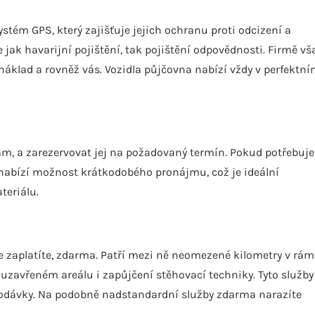
stém GPS, který zajišťuje jejich ochranu proti odcizení a
 jak havarijní pojištění, tak pojištění odpovědnosti. Firmě vš
 náklad a rovněž vás. Vozidla půjčovna nabízí vždy v perfektn
bám, a zarezervovat jej na požadovaný termín. Pokud potřebuje
nabízí možnost krátkodobého pronájmu, což je ideální
teriálu.
de zaplatíte, zdarma. Patří mezi ně neomezené kilometry v rám
uzavřeném areálu i zapůjčení stěhovací techniky. Tyto služby
 dodávky. Na podobně nadstandardní služby zdarma narazíte