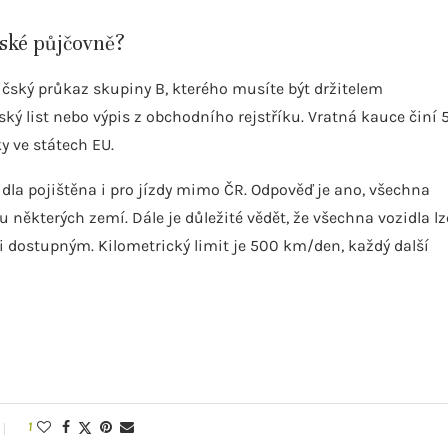
ské půjčovně?
ičský průkaz skupiny B, kterého musíte být držitelem
ký list nebo výpis z obchodního rejstříku. Vratná kauce činí 
y ve státech EU.
dla pojištěna i pro jízdy mimo ČR. Odpověď je ano, všechna
ou některých zemí. Dále je důležité vědět, že všechna vozidla lz
mi dostupným. Kilometrický limit je 500 km/den, každý další
1