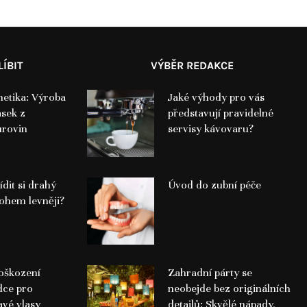
ÍBIT
VÝBĚR REDAKCE
etika: Výroba
Jaké výhody pro vás
sek z
představují pravidelné
urovin
servisy kávovaru?
ídit si drahý
Úvod do zubní péče
hem levněji?
poškození
Zahradní párty se
dce pro
neobejde bez originálních
avé vlasy
detailů: Skvělé nápady,