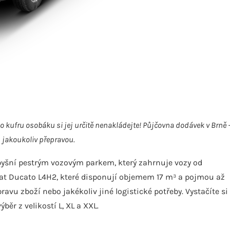
o kufru osobáku si jej určitě nenakládejte! Půjčovna dodávek v Brně 
 jakoukoliv přepravou.
yšní pestrým vozovým parkem, který zahrnuje vozy od
Fiat Ducato L4H2, které disponují objemem 17 m³ a pojmou až
ravu zboží nebo jakékoliv jiné logistické potřeby. Vystačíte si
ýběr z velikostí L, XL a XXL.