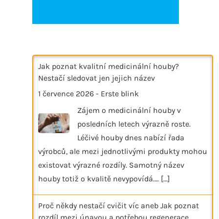
Jak poznat kvalitní medicinální houby?
Nestačí sledovat jen jejich název
1 července 2026
-
Erste blink
Zájem o medicinální houby v
posledních letech výrazně roste.
Léčivé houby dnes nabízí řada
výrobců, ale mezi jednotlivými produkty mohou
existovat výrazné rozdíly. Samotný název
houby totiž o kvalitě nevypovídá.…
[...]
Proč někdy nestačí cvičit víc aneb Jak poznat
rozdíl mezi únavou a potřebou regenerace