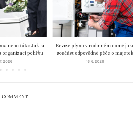
a nebo táta: Jak si
Revize plynu v rodinném domě jak
s organizací pohřbu
součást odpovědné péče o majete
 7. 2026
16. 6. 2026
A COMMENT