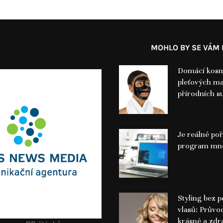
MOHLO BY SE VÁM L
Domácí kosm
pleťových ma
přírodních s
Je reálné poř
program mno
Styling bez 
vlasů: Průvo
krásné a zdr