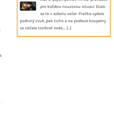
pro každou nouzovou situaci Stalo
se to v sobotu večer. Pračka vydala
podivný zvuk, pak ticho a na podlaze koupelny
se začala rozlévat voda.…
[...]
5
e