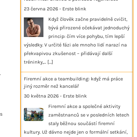
23 června 2026
-
Erste blink
Když člověk začne pravidelně cvičit,
bývá přirozené očekávat jednoduchý
princip: čím více pohybu, tím lepší
výsledky. V určité fázi ale mnoho lidí narazí na
překvapivou zkušenost – přidávají další
tréninky,…
[...]
–
Firemní akce a teambuilding: když má práce
jiný rozměr než kancelář
30 května 2026
-
Erste blink
Firemní akce a společné aktivity
 s
zaměstnanců se v posledních letech
staly běžnou součástí firemní
kultury. Už dávno nejde jen o formální setkání,