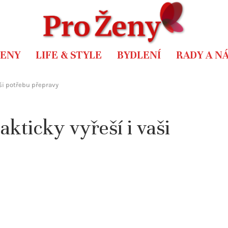
ŽENY
LIFE & STYLE
BYDLENÍ
RADY A N
ši potřebu přepravy
kticky vyřeší i vaši