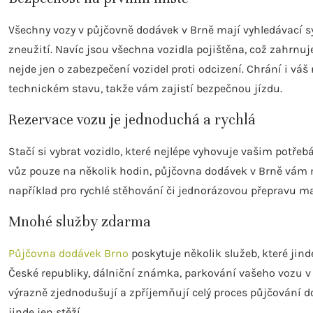
Všechny vozy v půjčovně dodávek v Brně mají vyhledávací sy
zneužití. Navíc jsou všechna vozidla pojištěna, což zahrnuje
nejde jen o zabezpečení vozidel proti odcizení. Chrání i váš
technickém stavu, takže vám zajistí bezpečnou jízdu.
Rezervace vozu je jednoduchá a rychlá
Stačí si vybrat vozidlo, které nejlépe vyhovuje vašim potře
vůz pouze na několik hodin, půjčovna dodávek v Brně vám 
například pro rychlé stěhování či jednorázovou přepravu ma
Mnohé služby zdarma
Půjčovna dodávek Brno
poskytuje několik služeb, které jin
České republiky, dálniční známka, parkování vašeho vozu v 
výrazně zjednodušují a zpříjemňují celý proces půjčování
jinde jen stěží.