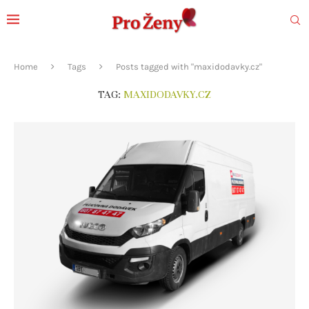
Home
Tags
Posts tagged with "maxidodavky.cz"
TAG:
MAXIDODAVKY.CZ