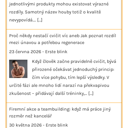
jednotlivými produkty mohou existovat výrazné
rozdíly. Samotný název houby totiž o kvalitě
nevypovídá.…
[...]
Proč někdy nestačí cvičit víc aneb Jak poznat rozdíl
mezi únavou a potřebou regenerace
23 června 2026
-
Erste blink
Když člověk začne pravidelně cvičit, bývá
přirozené očekávat jednoduchý princip:
čím více pohybu, tím lepší výsledky. V
určité fázi ale mnoho lidí narazí na překvapivou
zkušenost – přidávají další tréninky,…
[...]
Firemní akce a teambuilding: když má práce jiný
rozměr než kancelář
30 května 2026
-
Erste blink