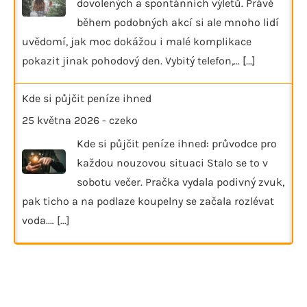
dovolených a spontánních výletů. Právě
během podobných akcí si ale mnoho lidí
uvědomí, jak moc dokážou i malé komplikace
pokazit jinak pohodový den. Vybitý telefon,…
[...]
Kde si půjčit peníze ihned
25 května 2026
-
czeko
Kde si půjčit peníze ihned: průvodce pro
každou nouzovou situaci Stalo se to v
sobotu večer. Pračka vydala podivný zvuk,
pak ticho a na podlaze koupelny se začala rozlévat
voda.…
[...]