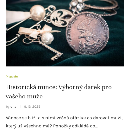
Magazín
Historická mince: Výborný dárek pro
vašeho muže
by
ona
9. 12. 2025
Vánoce se blíží a s nimi věčná otázka: co darovat muži,
který už všechno má? Ponožky odkládá do…