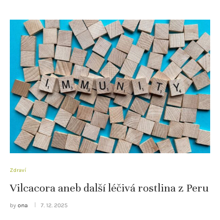
Zdraví
Vilcacora aneb další léčivá rostlina z Peru
by
ona
7. 12. 2025