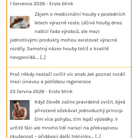
1 července 2026
-
Erste blink
Zájem o medicinální houby v posledních
letech výrazně roste. Léčivé houby dnes
nabízí řada výrobců, ale mezi
jednotlivými produkty mohou existovat výrazné
rozdíly. Samotný název houby totiž o kvalitě
nevypovídá.…
[...]
Proč někdy nestačí cvičit víc aneb Jak poznat rozdíl
mezi únavou a potřebou regenerace
23 června 2026
-
Erste blink
Když člověk začne pravidelně cvičit, bývá
přirozené očekávat jednoduchý princip:
čím více pohybu, tím lepší výsledky. V
určité fázi ale mnoho lidí narazí na překvapivou
zkušenost – přidávají další tréninky,…
[...]