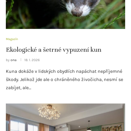
Magazín
Ekologické a šetrné vypuzení kun
by
ona
18. 1. 2026
Kuna dokáže v lidských obydlích napáchat nepříjemné
škody. Jelikož jde ale o chráněného živočicha, nesmí se
zabíjet, ale…