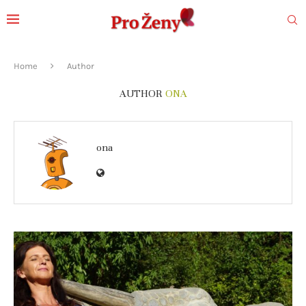
Home
Author
AUTHOR
ONA
ona