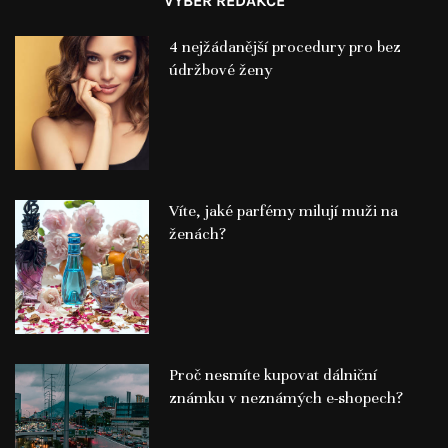
VÝBĚR REDAKCE
4 nejžádanější procedury pro bez
údržbové ženy
Víte, jaké parfémy milují muži na
ženách?
Proč nesmíte kupovat dálniční
známku v neznámých e-shopech?