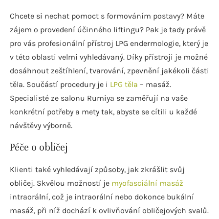
Chcete si nechat pomoct s formováním postavy? Máte
zájem o provedení účinného liftingu? Pak je tady právě
pro vás profesionální přístroj LPG endermologie, který je
v této oblasti velmi vyhledávaný. Díky přístroji je možné
dosáhnout zeštíhlení, tvarování, zpevnění jakékoli části
těla. Součástí procedury je i
LPG těla
– masáž.
Specialisté ze salonu Rumiya se zaměřují na vaše
konkrétní potřeby a mety tak, abyste se cítili u každé
návštěvy výborně.
Péče o obličej
Klienti také vyhledávají způsoby, jak zkrášlit svůj
obličej. Skvělou možností je
myofasciální masáž
intraorální, což je intraorální nebo dokonce bukální
masáž, při níž dochází k ovlivňování obličejových svalů.