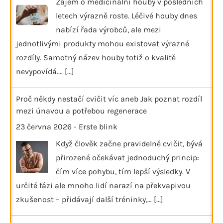
Zájem o medicinální houby v posledních
letech výrazně roste. Léčivé houby dnes
nabízí řada výrobců, ale mezi
jednotlivými produkty mohou existovat výrazné
rozdíly. Samotný název houby totiž o kvalitě
nevypovídá.…
[...]
Proč někdy nestačí cvičit víc aneb Jak poznat rozdíl
mezi únavou a potřebou regenerace
23 června 2026
-
Erste blink
Když člověk začne pravidelně cvičit, bývá
přirozené očekávat jednoduchý princip:
čím více pohybu, tím lepší výsledky. V
určité fázi ale mnoho lidí narazí na překvapivou
zkušenost – přidávají další tréninky,…
[...]