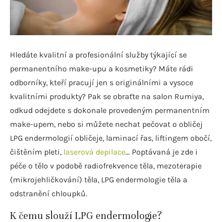
Hledáte kvalitní a profesionální služby týkající se
permanentního make-upu a kosmetiky? Máte rádi
odborníky, kteří pracují jen s originálními a vysoce
kvalitními produkty? Pak se obraťte na salon Rumiya,
odkud odejdete s dokonale provedeným permanentním
make-upem, nebo si můžete nechat pečovat o obličej
LPG endermologií obličeje, laminací řas, liftingem obočí,
čištěním pleti,
laserová depilace
… Poptávaná je zde i
péče o tělo v podobě radiofrekvence těla, mezoterapie
(mikrojehličkování) těla, LPG endermologie těla a
odstranění chloupků.
K čemu slouží LPG endermologie?