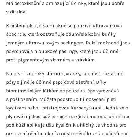
Má detoxikační a omlazující účinky, které jsou dobře
viditelné.
K čištění pleti, čištění akné se používá ultrazvuková
špachtle, která odstraňuje odumřelé kožní buňky
jemným ultrazvukovým peelingem. Další možností jsou
povrchové a hloubkové peelingy, které jsou účinné i
proti pigmentovým skvrnám a vráskám.
Na první známky stárnutí, vrásky, suchost, rozšířené
póry a jiné je účinné peptidové ošetření. Díky
biomimetickým látkám se pokožka lépe vyrovnává
s poškozením. Můžete podstoupit i nasycení pleti
kyslíkem neboli přístrojovou karboxyterapii. Jedná se o
plynové injekce, což je nechirurgická metoda, při níž se
pod kůži aplikuje tělu kysličník uhličitý. Je vhodná pro
omlazení očního okolí a odstranění kruhů a váčků pod