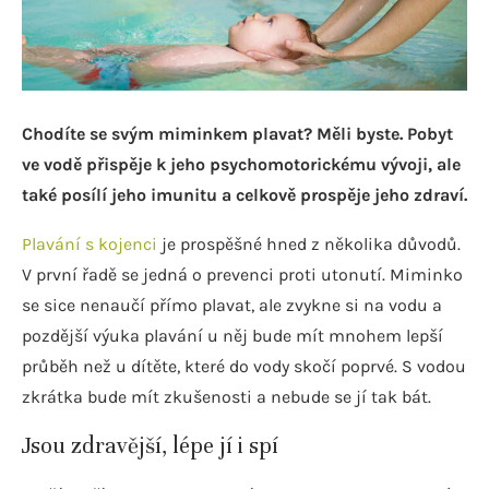
Chodíte se svým miminkem plavat? Měli byste. Pobyt
ve vodě přispěje k jeho psychomotorickému vývoji, ale
také posílí jeho imunitu a celkově prospěje jeho zdraví.
Plavání s kojenci
je prospěšné hned z několika důvodů.
V první řadě se jedná o prevenci proti utonutí. Miminko
se sice nenaučí přímo plavat, ale zvykne si na vodu a
pozdější výuka plavání u něj bude mít mnohem lepší
průběh než u dítěte, které do vody skočí poprvé. S vodou
zkrátka bude mít zkušenosti a nebude se jí tak bát.
Jsou zdravější, lépe jí i spí