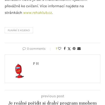
převážně ke cvičení. Více informací najdete na
stránkách
www.rehaklub.cz
.
PLAVÁNÍ S KOJENCI
0 comments
1
P H
previous post
Je reálné pořídit si drahý program mnohem