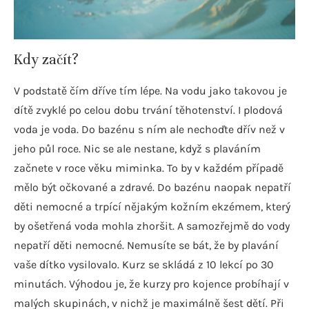
Kdy začít?
V podstatě čím dříve tím lépe. Na vodu jako takovou je
dítě zvyklé po celou dobu trvání těhotenství. I plodová
voda je voda. Do bazénu s ním ale nechoďte dřív než v
jeho půl roce. Nic se ale nestane, když s plaváním
začnete v roce věku miminka. To by v každém případě
mělo být očkované a zdravé. Do bazénu naopak nepatří
děti nemocné a trpící nějakým kožním ekzémem, který
by ošetřená voda mohla zhoršit. A samozřejmě do vody
nepatří děti nemocné. Nemusíte se bát, že by plavání
vaše dítko vysilovalo. Kurz se skládá z 10 lekcí po 30
minutách. Výhodou je, že kurzy pro kojence probíhají v
malých skupinách, v nichž je maximálně šest dětí. Při