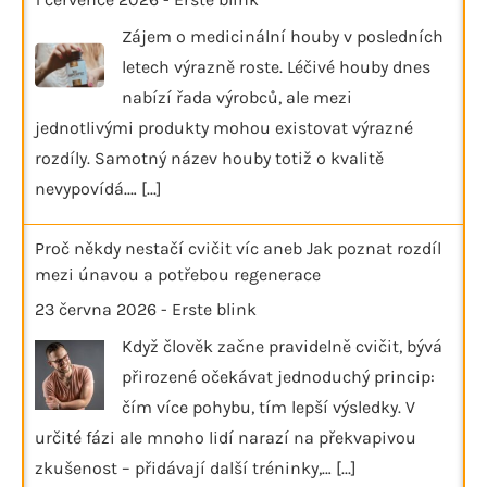
Zájem o medicinální houby v posledních
letech výrazně roste. Léčivé houby dnes
nabízí řada výrobců, ale mezi
jednotlivými produkty mohou existovat výrazné
rozdíly. Samotný název houby totiž o kvalitě
nevypovídá.…
[...]
Proč někdy nestačí cvičit víc aneb Jak poznat rozdíl
mezi únavou a potřebou regenerace
23 června 2026
-
Erste blink
Když člověk začne pravidelně cvičit, bývá
přirozené očekávat jednoduchý princip:
čím více pohybu, tím lepší výsledky. V
určité fázi ale mnoho lidí narazí na překvapivou
zkušenost – přidávají další tréninky,…
[...]