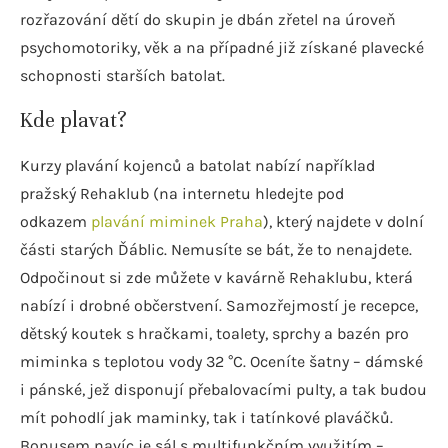
rozřazování dětí do skupin je dbán zřetel na úroveň
psychomotoriky, věk a na případné již získané plavecké
schopnosti starších batolat.
Kde plavat?
Kurzy plavání kojenců a batolat nabízí například
pražský Rehaklub (na internetu hledejte pod
odkazem
plavání miminek Praha
), který najdete v dolní
části starých Ďáblic. Nemusíte se bát, že to nenajdete.
Odpočinout si zde můžete v kavárně Rehaklubu, která
nabízí i drobné občerstvení. Samozřejmostí je recepce,
dětský koutek s hračkami, toalety, sprchy a bazén pro
miminka s teplotou vody 32 °C. Oceníte šatny – dámské
i pánské, jež disponují přebalovacími pulty, a tak budou
mít pohodlí jak maminky, tak i tatínkové plaváčků.
Bonusem navíc je sál s multifunkčním využitím –