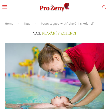
Home
Tags
Posts tagged with "plavání s kojenci"
TAG:
PLAVÁNÍ S KOJENCI