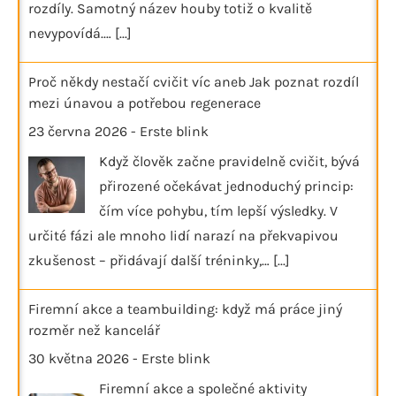
rozdíly. Samotný název houby totiž o kvalitě
nevypovídá.…
[...]
Proč někdy nestačí cvičit víc aneb Jak poznat rozdíl
mezi únavou a potřebou regenerace
23 června 2026
-
Erste blink
Když člověk začne pravidelně cvičit, bývá
přirozené očekávat jednoduchý princip:
čím více pohybu, tím lepší výsledky. V
určité fázi ale mnoho lidí narazí na překvapivou
zkušenost – přidávají další tréninky,…
[...]
Firemní akce a teambuilding: když má práce jiný
rozměr než kancelář
30 května 2026
-
Erste blink
Firemní akce a společné aktivity