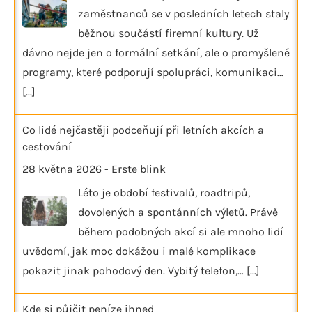
zaměstnanců se v posledních letech staly
běžnou součástí firemní kultury. Už
dávno nejde jen o formální setkání, ale o promyšlené
programy, které podporují spolupráci, komunikaci…
[...]
Co lidé nejčastěji podceňují při letních akcích a
cestování
28 května 2026
-
Erste blink
Léto je období festivalů, roadtripů,
dovolených a spontánních výletů. Právě
během podobných akcí si ale mnoho lidí
uvědomí, jak moc dokážou i malé komplikace
pokazit jinak pohodový den. Vybitý telefon,…
[...]
Kde si půjčit peníze ihned