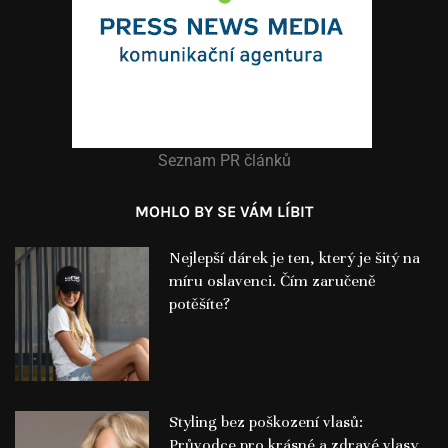
Seznam PR článků
MOHLO BY SE VÁM LÍBIT
Nejlepší dárek je ten, který je šitý na
míru oslavenci. Čím zaručeně
potěšíte?
Styling bez poškození vlasů:
Průvodce pro krásné a zdravé vlasy