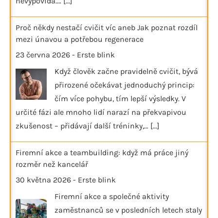
nevypovídá.…
[...]
Proč někdy nestačí cvičit víc aneb Jak poznat rozdíl
mezi únavou a potřebou regenerace
23 června 2026
-
Erste blink
Když člověk začne pravidelně cvičit, bývá
přirozené očekávat jednoduchý princip:
čím více pohybu, tím lepší výsledky. V
určité fázi ale mnoho lidí narazí na překvapivou
zkušenost – přidávají další tréninky,…
[...]
Firemní akce a teambuilding: když má práce jiný
rozměr než kancelář
30 května 2026
-
Erste blink
Firemní akce a společné aktivity
zaměstnanců se v posledních letech staly