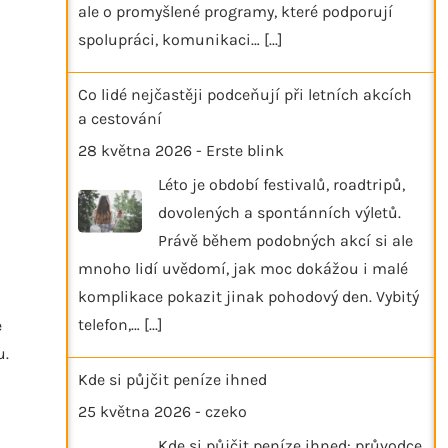
ale o promyšlené programy, které podporují
spolupráci, komunikaci…
[...]
Co lidé nejčastěji podceňují při letních akcích
a cestování
28 května 2026
-
Erste blink
Léto je období festivalů, roadtripů,
dovolených a spontánních výletů.
Právě během podobných akcí si ale
mnoho lidí uvědomí, jak moc dokážou i malé
komplikace pokazit jinak pohodový den. Vybitý
telefon,…
[...]
e
u.
Kde si půjčit peníze ihned
25 května 2026
-
czeko
Kde si půjčit peníze ihned: průvodce