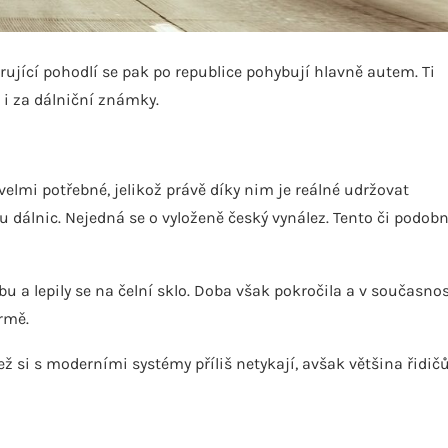
ující pohodlí se pak po republice pohybují hlavně autem. Ti
 i za dálniční známky.
lmi potřebné, jelikož právě díky nim je reálné udržovat
u dálnic. Nejedná se o vyloženě český vynález. Tento či podob
 a lepily se na čelní sklo. Doba však pokročila a v současnos
rmě.
 si s moderními systémy příliš netykají, avšak většina řidič