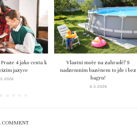
 Praze 4 jako cesta k
Vlastní moře na zahradě? S
 cizím jazyce
nadzemním bazénem to jde i bez
bagru!
. 3. 2026
6. 3. 2026
A COMMENT