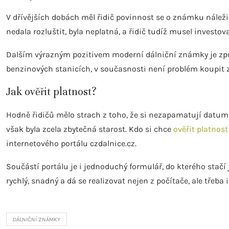
V dřívějších dobách měl řidič povinnost se o známku náleži
nedala rozluštit, byla neplatná, a řidič tudíž musel investov
Dalším výrazným pozitivem moderní dálniční známky je způ
benzinových stanicích, v současnosti není problém koupit z
Jak ověřit platnost?
Hodně řidičů mělo strach z toho, že si nezapamatují datum
však byla zcela zbytečná starost. Kdo si chce
ověřit platnos
internetového portálu czdalnice.cz.
Součástí portálu je i jednoduchý formulář, do kterého stač
rychlý, snadný a dá se realizovat nejen z počítače, ale třeba 
DÁLNIČNÍ ZNÁMKY