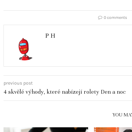
0 comments
P H
previous post
4 skvělé výhody, které nabízejí rolety Den a noc
YOU MAY