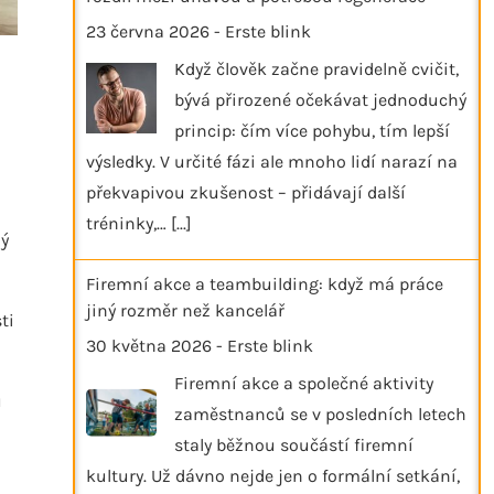
23 června 2026
-
Erste blink
Když člověk začne pravidelně cvičit,
bývá přirozené očekávat jednoduchý
princip: čím více pohybu, tím lepší
výsledky. V určité fázi ale mnoho lidí narazí na
překvapivou zkušenost – přidávají další
tréninky,…
[...]
ný
Firemní akce a teambuilding: když má práce
jiný rozměr než kancelář
ti
30 května 2026
-
Erste blink
Firemní akce a společné aktivity
ů
zaměstnanců se v posledních letech
staly běžnou součástí firemní
kultury. Už dávno nejde jen o formální setkání,