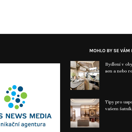
MOHLO BY SE VÁM L
Bydlení v ob
sen a nebo re
Tipy pro usp
vašem šatní