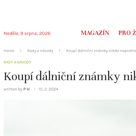
MAGAZÍN
PRO 
Neděle, 9 srpna, 2026
Home
Rady a návody
Koupí dálniční známky nikdo neprohl
RADY A NÁVODY
Koupí dálniční známky ni
written by
P H
15. 2. 2024