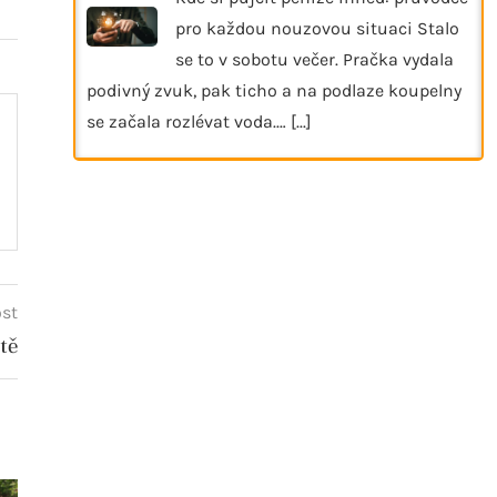
pro každou nouzovou situaci Stalo
se to v sobotu večer. Pračka vydala
podivný zvuk, pak ticho a na podlaze koupelny
se začala rozlévat voda.…
[...]
ost
tě