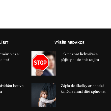
ÍBIT
VÝBĚR REDAKCE
ytném voze:
Jak poznat lichvářské
alita?
půjčky a ubránit se jim
ořádání bot ve
Zápis do školky aneb jaká
ku
kritéria musí dítě splňovat