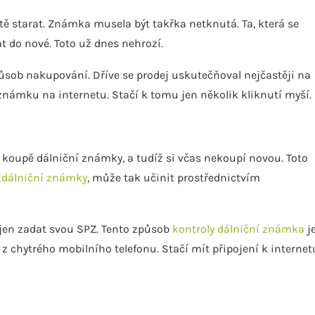
tě starat. Známka musela být takřka netknutá. Ta, která se
at do nové. Toto už dnes nehrozí.
sob nakupování. Dříve se prodej uskutečňoval nejčastěji na
námku na internetu. Stačí k tomu jen několik kliknutí myší.
 koupě dálniční známky, a tudíž si včas nekoupí novou. Toto
t dálniční známky
, může tak učinit prostřednictvím
í jen zadat svou SPZ. Tento způsob
kontroly dálniční známka
j
i z chytrého mobilního telefonu. Stačí mít připojení k internet