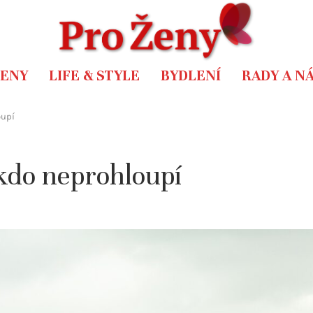
ŽENY
LIFE & STYLE
BYDLENÍ
RADY A N
oupí
kdo neprohloupí