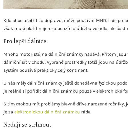
Kdo chce ušetřit za dopravu, může používat MHD. Lidé prefer
však musí platit nejen za benzín a údržbu vozidla, ale často
Pro lepší dálnice
Mnoho motoristů na dálniční známky nadává. Přitom jsou ve
dálniční síť v chodu. Vybrané prostředky totiž jdou na údržb
systém používá prakticky celý kontinent.
U nás měly dálniční známky ještě donedávna fyzickou podobu
je reálné si pořídit dálniční známku pouze v elektronické fo
S tím mohou mít problémy hlavně dříve narozené ročníky, jež
je za
elektronickou dálniční známku
ráda.
Nedají se strhnout