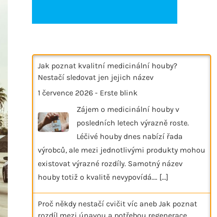
Jak poznat kvalitní medicinální houby?
Nestačí sledovat jen jejich název
1 července 2026
-
Erste blink
Zájem o medicinální houby v
posledních letech výrazně roste.
Léčivé houby dnes nabízí řada
výrobců, ale mezi jednotlivými produkty mohou
existovat výrazné rozdíly. Samotný název
houby totiž o kvalitě nevypovídá.…
[...]
Proč někdy nestačí cvičit víc aneb Jak poznat
rozdíl mezi únavou a potřebou regenerace