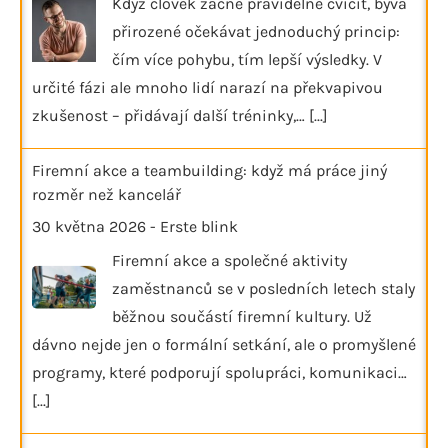
Když člověk začne pravidelně cvičit, bývá
přirozené očekávat jednoduchý princip:
čím více pohybu, tím lepší výsledky. V
určité fázi ale mnoho lidí narazí na překvapivou
zkušenost – přidávají další tréninky,…
[...]
Firemní akce a teambuilding: když má práce jiný
rozměr než kancelář
30 května 2026
-
Erste blink
Firemní akce a společné aktivity
zaměstnanců se v posledních letech staly
běžnou součástí firemní kultury. Už
dávno nejde jen o formální setkání, ale o promyšlené
programy, které podporují spolupráci, komunikaci…
[...]