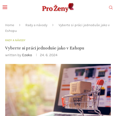
Home
Rady a návody
Vyberte si práci jednoduše jako v
Eshopu
RADY A NÁVODY
Vyberte si práci jednoduše jako v Eshopu
written by
Czeko
24. 6. 2024