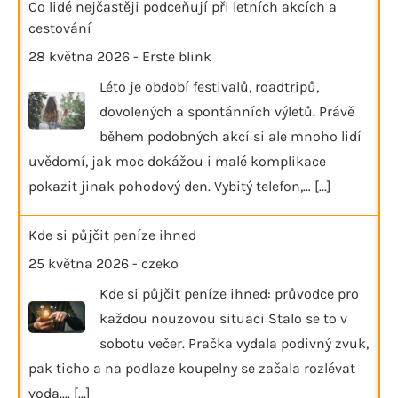
Co lidé nejčastěji podceňují při letních akcích a
cestování
28 května 2026
-
Erste blink
Léto je období festivalů, roadtripů,
dovolených a spontánních výletů. Právě
během podobných akcí si ale mnoho lidí
uvědomí, jak moc dokážou i malé komplikace
pokazit jinak pohodový den. Vybitý telefon,…
[...]
Kde si půjčit peníze ihned
25 května 2026
-
czeko
Kde si půjčit peníze ihned: průvodce pro
každou nouzovou situaci Stalo se to v
sobotu večer. Pračka vydala podivný zvuk,
pak ticho a na podlaze koupelny se začala rozlévat
voda.…
[...]