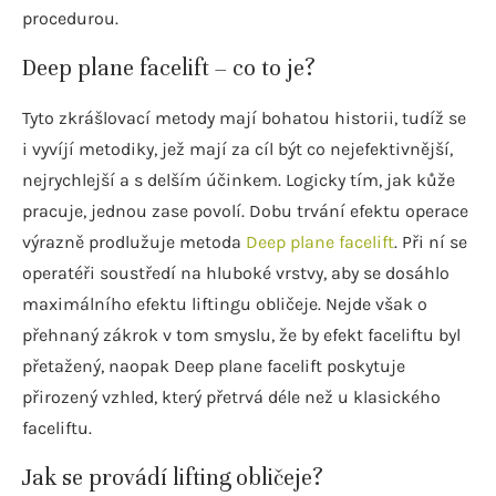
procedurou.
Deep plane facelift – co to je?
Tyto zkrášlovací metody mají bohatou historii, tudíž se
i vyvíjí metodiky, jež mají za cíl být co nejefektivnější,
nejrychlejší a s delším účinkem. Logicky tím, jak kůže
pracuje, jednou zase povolí. Dobu trvání efektu operace
výrazně prodlužuje metoda
Deep plane facelift
. Při ní se
operatéři soustředí na hluboké vrstvy, aby se dosáhlo
maximálního efektu liftingu obličeje. Nejde však o
přehnaný zákrok v tom smyslu, že by efekt faceliftu byl
přetažený, naopak Deep plane facelift poskytuje
přirozený vzhled, který přetrvá déle než u klasického
faceliftu.
Jak se provádí lifting obličeje?