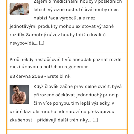
Zájem o medicinální houby v posledních
letech výrazně roste. Léčivé houby dnes
nabízí řada výrobců, ale mezi
jednotlivými produkty mohou existovat výrazné
rozdíly. Samotný název houby totiž o kvalitě
nevypovídá.…
[...]
Proč někdy nestačí cvičit víc aneb Jak poznat rozdíl
mezi únavou a potřebou regenerace
23 června 2026
-
Erste blink
Když člověk začne pravidelně cvičit, bývá
přirozené očekávat jednoduchý princip:
čím více pohybu, tím lepší výsledky. V
určité fázi ale mnoho lidí narazí na překvapivou
zkušenost – přidávají další tréninky,…
[...]