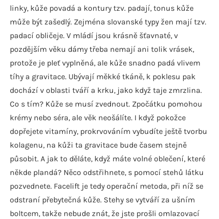
linky, kůže povadá a kontury tzv. padají, tonus kůže
může být zašedlý. Zejména slovanské typy žen mají tzv.
padací obličeje. V mládí jsou krásně šťavnaté, v
pozdějším věku dámy třeba nemají ani tolik vrásek,
protože je pleť vyplněná, ale kůže snadno padá vlivem
tíhy a gravitace. Ubývají měkké tkáně, k poklesu pak
dochází v oblasti tváří a krku, jako když taje zmrzlina.
Co s tím? Kůže se musí zvednout. Zpočátku pomohou
krémy nebo séra, ale věk neošálíte. I když pokožce
dopřejete vitamíny, prokrvováním vybudíte ještě tvorbu
kolagenu, na kůži ta gravitace bude časem stejně
působit. A jak to děláte, když máte volné oblečení, které
někde plandá? Něco odstřihnete, s pomocí stehů látku
pozvednete. Facelift je tedy operační metoda, při níž se
odstraní přebytečná kůže. Stehy se vytváří za ušním
boltcem, takže nebude znát, že jste prošli omlazovací