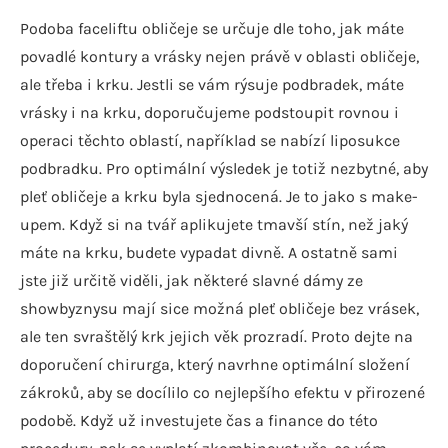
Podoba faceliftu obličeje se určuje dle toho, jak máte
povadlé kontury a vrásky nejen právě v oblasti obličeje,
ale třeba i krku. Jestli se vám rýsuje podbradek, máte
vrásky i na krku, doporučujeme podstoupit rovnou i
operaci těchto oblastí, například se nabízí liposukce
podbradku. Pro optimální výsledek je totiž nezbytné, aby
pleť obličeje a krku byla sjednocená. Je to jako s make-
upem. Když si na tvář aplikujete tmavší stín, než jaký
máte na krku, budete vypadat divně. A ostatně sami
jste již určitě viděli, jak některé slavné dámy ze
showbyznysu mají sice možná pleť obličeje bez vrásek,
ale ten svraštělý krk jejich věk prozradí. Proto dejte na
doporučení chirurga, který navrhne optimální složení
zákroků, aby se docílilo co nejlepšího efektu v přirozené
podobě. Když už investujete čas a finance do této