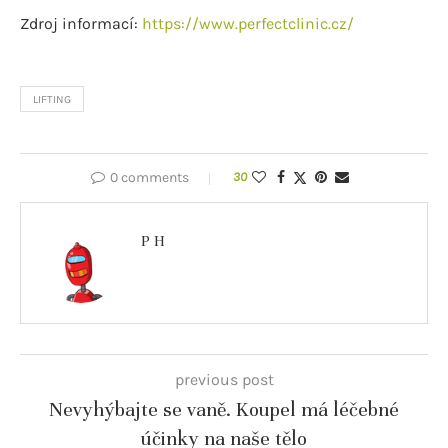
Zdroj informací:
https://www.perfectclinic.cz/
LIFTING
0 comments
30
P H
previous post
Nevyhýbajte se vaně. Koupel má léčebné
účinky na naše tělo