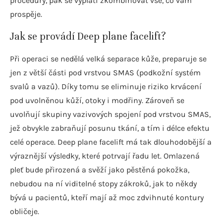
procedury, pak se vyplatí zkombinovat vše, co vám
prospěje.
Jak se provádí Deep plane facelift?
Při operaci se nedělá velká separace kůže, preparuje se
jen z větší části pod vrstvou SMAS (podkožní systém
svalů a vazů). Díky tomu se eliminuje riziko krvácení
pod uvolněnou kůží, otoky i modřiny. Zároveň se
uvolňují skupiny vazivových spojení pod vrstvou SMAS,
jež obvykle zabraňují posunu tkání, a tím i délce efektu
celé operace. Deep plane facelift má tak dlouhodobější a
výraznější výsledky, které potrvají řadu let. Omlazená
pleť bude přirozená a svěží jako pěstěná pokožka,
nebudou na ní viditelné stopy zákroků, jak to někdy
bývá u pacientů, kteří mají až moc zdvihnuté kontury
obličeje.