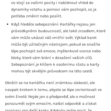
co stojí za vašimi pocity i nabídnout vhled do
dynamiky vztahu a pomoci vám pochopit, co je
potřeba změnit nebo posílit.
Když hledáte sebepoznání: Kartářky nejsou jen
průvodkyněmi budoucností, ale také zrcadlem, které
vám může ukázat váš vnitřní svět. Výklad karet
může být užitečným nástrojem, pokud se snažíte
lépe pochopit své emoce, myšlenkové vzorce nebo
bloky, které vám brání v dosažení vašich cílů.
Sebepoznání je klíčem k osobnímu růstu a karty
mohou být skvělým průvodcem na této cestě.
Obrátit se na kartářku není známkou slabosti, ale
naopak krokem k tomu, abyste se lépe zorientovali ve
svém životě. Nejde jen o předpověď, ale o možnost
porozumět svým emocím, nalézt odpovědi a získat
inspiraci pro další kroky. Kdykoliv máte pocit, že