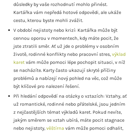
důsledky by vaše rozhodnutí mohlo přinést.
Kartářka vám nepředá hotové odpovědi, ale ukáže
cestu, kterou byste mohli zvážit.
V období nejistoty nebo krizí: Kartářka může být
cennou oporou v momentech, kdy máte pocit, že
jste ztratili směr. Ať už jde o problémy v osobním
životě, rodinné konflikty nebo pracovní stres,
výklad
karet
vám může pomoci lépe pochopit situaci, v níž
se nacházíte. Karty často ukazují skryté příčiny
problémů a nabízejí nový pohled na věc, což může
být klíčové pro nalezení řešení.
Při hledání odpovědí na otázky o vztazích: Vztahy, ať
už romantické, rodinné nebo přátelské, jsou jedním
z nejčastějších témat výkladů karet. Pokud nevíte,
jakým směrem se vztah ubírá, máte pocit stagnace
nebo nejistoty,
věštírna
vám může pomoci odhalit,