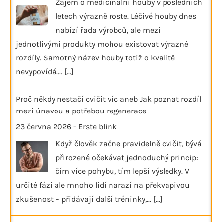
Zájem o medicinální houby v posledních
letech výrazně roste. Léčivé houby dnes
nabízí řada výrobců, ale mezi
jednotlivými produkty mohou existovat výrazné
rozdíly. Samotný název houby totiž o kvalitě
nevypovídá.…
[...]
Proč někdy nestačí cvičit víc aneb Jak poznat rozdíl
mezi únavou a potřebou regenerace
23 června 2026
-
Erste blink
Když člověk začne pravidelně cvičit, bývá
přirozené očekávat jednoduchý princip:
čím více pohybu, tím lepší výsledky. V
určité fázi ale mnoho lidí narazí na překvapivou
zkušenost – přidávají další tréninky,…
[...]