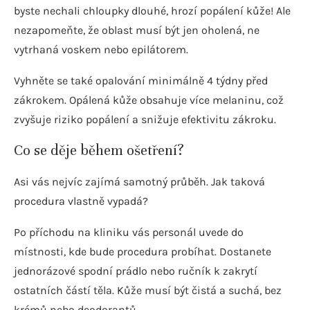
byste nechali chloupky dlouhé, hrozí popálení kůže! Ale
nezapomeňte, že oblast musí být jen oholená, ne
vytrhaná voskem nebo epilátorem.
Vyhněte se také opalování minimálně 4 týdny před
zákrokem. Opálená kůže obsahuje více melaninu, což
zvyšuje riziko popálení a snižuje efektivitu zákroku.
Co se děje během ošetření?
Asi vás nejvíc zajímá samotný průběh. Jak taková
procedura vlastně vypadá?
Po příchodu na kliniku vás personál uvede do
místnosti, kde bude procedura probíhat. Dostanete
jednorázové spodní prádlo nebo ručník k zakrytí
ostatních částí těla. Kůže musí být čistá a suchá, bez
krémů nebo deodorantů.