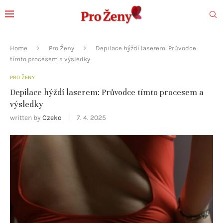
Home
Pro Ženy
Depilace hýždí laserem: Průvodce
tímto procesem a výsledky
PRO ŽENY
Depilace hýždí laserem: Průvodce tímto procesem a
výsledky
written by
Czeko
7. 4. 2025