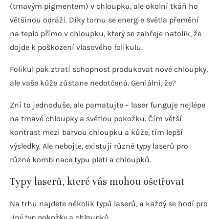
(tmavým pigmentem) v chloupku, ale okolní tkáň ho
většinou odráží. Díky tomu se energie světla přemění
na teplo přímo v chloupku, který se zahřeje natolik, že
dojde k poškození vlasového folikulu.
Folikul pak ztratí schopnost produkovat nové chloupky,
ale vaše kůže zůstane nedotčená. Geniální, že?
Zní to jednoduše, ale pamatujte – laser funguje nejlépe
na tmavé chloupky a světlou pokožku. Čím větší
kontrast mezi barvou chloupku a kůže, tím lepší
výsledky. Ale nebojte, existují různé typy laserů pro
různé kombinace typu pleti a chloupků.
Typy laserů, které vás mohou ošetřovat
Na trhu najdete několik typů laserů, a každý se hodí pro
jiný typ pokožky a chloupků.