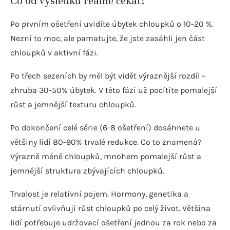
Co od výsledků reálně čekat?
Po prvním ošetření uvidíte úbytek chloupků o 10-20 %.
Nezní to moc, ale pamatujte, že jste zasáhli jen část
chloupků v aktivní fázi.
Po třech sezeních by měl být vidět výraznější rozdíl –
zhruba 30-50% úbytek. V této fázi už pocítíte pomalejší
růst a jemnější texturu chloupků.
Po dokončení celé série (6-8 ošetření) dosáhnete u
většiny lidí 80-90% trvalé redukce. Co to znamená?
Výrazně méně chloupků, mnohem pomalejší růst a
jemnější struktura zbývajících chloupků.
Trvalost je relativní pojem. Hormony, genetika a
stárnutí ovlivňují růst chloupků po celý život. Většina
lidí potřebuje udržovací ošetření jednou za rok nebo za