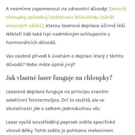
A nesmíme zapomenout na zdravotní důvody!
Zarostlé
chloupky způsobují bolestivou folikulitidu (zánět
vlasových váčků)
, kterou laserová depilace účinně řeší.
Někteří lidé také trpí nadměrným ochlupením z
hormonálních důvodů.
Vás osobně přivedl k úvahám o depilaci který z těchto
důvodů? Nebo máte úplně jiný?
Jak vlastně laser funguje na chloupky?
Laserová depilace funguje na principu zvaném
selektivní fototermolýza. Zní to složitě, ale ve
skutečnosti jde o celkem jednoduchou věc.
Laser vysílá soustředěný paprsek světla specifické
vlnové délky. Tohle světlo je pohlceno melaninem