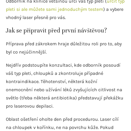
Odborník na klinice většinou určí váš typ pleti (
určit typ
pleti si ale můžete sami jednoduchým testem
) a vybere
vhodný laser přesně pro vás.
Jak se připravit před první návštěvou?
Příprava před zákrokem hraje důležitou roli pro to, aby
byl co nejúčinnější.
Nejdřív podstoupíte konzultaci, kde odborník posoudí
váš typ pleti, chloupků a zkontroluje případné
kontraindikace. Těhotenství, některá kožní
onemocnění nebo užívání léků zvyšujících citlivost na
světlo (třeba některá antibiotika) představují překážku
pro laserovou depilaci.
Oblast ošetření oholte den před procedurou. Laser cílí
na chloupek v kořínku, ne na povrchu kůže. Pokud