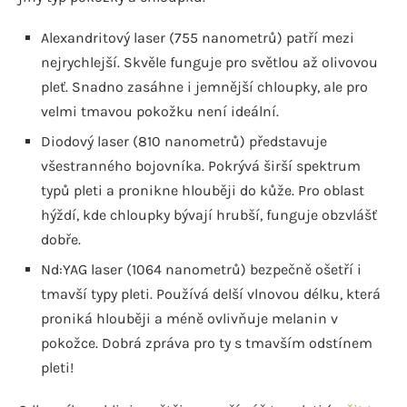
Alexandritový laser (755 nanometrů) patří mezi
nejrychlejší. Skvěle funguje pro světlou až olivovou
pleť. Snadno zasáhne i jemnější chloupky, ale pro
velmi tmavou pokožku není ideální.
Diodový laser (810 nanometrů) představuje
všestranného bojovníka. Pokrývá širší spektrum
typů pleti a pronikne hlouběji do kůže. Pro oblast
hýždí, kde chloupky bývají hrubší, funguje obzvlášť
dobře.
Nd:YAG laser (1064 nanometrů) bezpečně ošetří i
tmavší typy pleti. Používá delší vlnovou délku, která
proniká hlouběji a méně ovlivňuje melanin v
pokožce. Dobrá zpráva pro ty s tmavším odstínem
pleti!