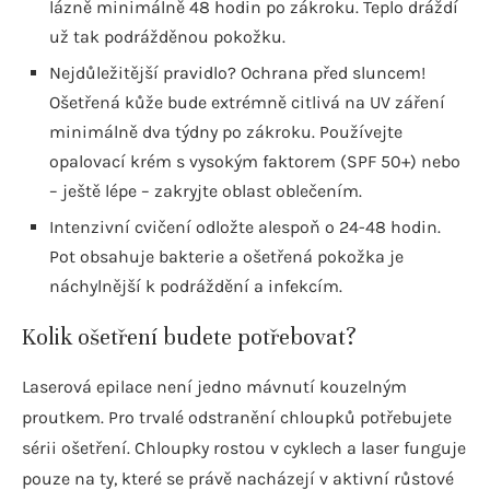
lázně minimálně 48 hodin po zákroku. Teplo dráždí
už tak podrážděnou pokožku.
Nejdůležitější pravidlo? Ochrana před sluncem!
Ošetřená kůže bude extrémně citlivá na UV záření
minimálně dva týdny po zákroku. Používejte
opalovací krém s vysokým faktorem (SPF 50+) nebo
– ještě lépe – zakryjte oblast oblečením.
Intenzivní cvičení odložte alespoň o 24-48 hodin.
Pot obsahuje bakterie a ošetřená pokožka je
náchylnější k podráždění a infekcím.
Kolik ošetření budete potřebovat?
Laserová epilace není jedno mávnutí kouzelným
proutkem. Pro trvalé odstranění chloupků potřebujete
sérii ošetření. Chloupky rostou v cyklech a laser funguje
pouze na ty, které se právě nacházejí v aktivní růstové