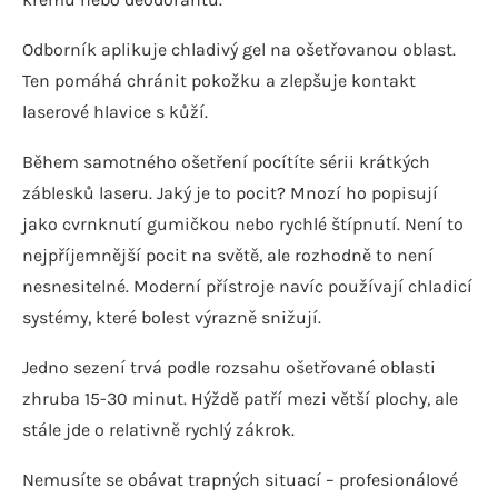
Odborník aplikuje chladivý gel na ošetřovanou oblast.
Ten pomáhá chránit pokožku a zlepšuje kontakt
laserové hlavice s kůží.
Během samotného ošetření pocítíte sérii krátkých
záblesků laseru. Jaký je to pocit? Mnozí ho popisují
jako cvrnknutí gumičkou nebo rychlé štípnutí. Není to
nejpříjemnější pocit na světě, ale rozhodně to není
nesnesitelné. Moderní přístroje navíc používají chladicí
systémy, které bolest výrazně snižují.
Jedno sezení trvá podle rozsahu ošetřované oblasti
zhruba 15-30 minut. Hýždě patří mezi větší plochy, ale
stále jde o relativně rychlý zákrok.
Nemusíte se obávat trapných situací – profesionálové