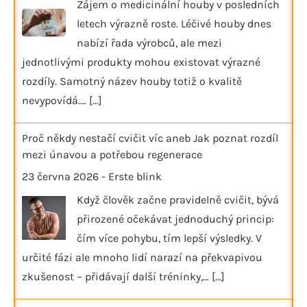
Zájem o medicinální houby v posledních
letech výrazně roste. Léčivé houby dnes
nabízí řada výrobců, ale mezi
jednotlivými produkty mohou existovat výrazné
rozdíly. Samotný název houby totiž o kvalitě
nevypovídá.…
[...]
Proč někdy nestačí cvičit víc aneb Jak poznat rozdíl
mezi únavou a potřebou regenerace
23 června 2026
-
Erste blink
Když člověk začne pravidelně cvičit, bývá
přirozené očekávat jednoduchý princip:
čím více pohybu, tím lepší výsledky. V
určité fázi ale mnoho lidí narazí na překvapivou
zkušenost – přidávají další tréninky,…
[...]