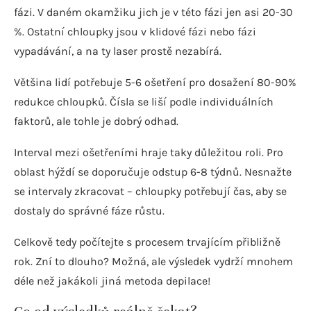
fázi. V daném okamžiku jich je v této fázi jen asi 20-30
%. Ostatní chloupky jsou v klidové fázi nebo fázi
vypadávání, a na ty laser prostě nezabírá.
Většina lidí potřebuje 5-6 ošetření pro dosažení 80-90%
redukce chloupků. Čísla se liší podle individuálních
faktorů, ale tohle je dobrý odhad.
Interval mezi ošetřeními hraje taky důležitou roli. Pro
oblast hýždí se doporučuje odstup 6-8 týdnů. Nesnažte
se intervaly zkracovat – chloupky potřebují čas, aby se
dostaly do správné fáze růstu.
Celkově tedy počítejte s procesem trvajícím přibližně
rok. Zní to dlouho? Možná, ale výsledek vydrží mnohem
déle než jakákoli jiná metoda depilace!