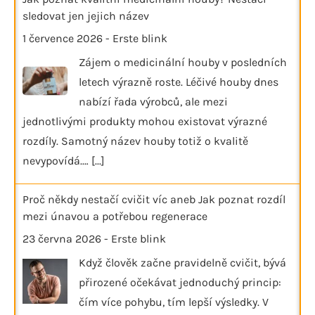
sledovat jen jejich název
1 července 2026
-
Erste blink
Zájem o medicinální houby v posledních
letech výrazně roste. Léčivé houby dnes
nabízí řada výrobců, ale mezi
jednotlivými produkty mohou existovat výrazné
rozdíly. Samotný název houby totiž o kvalitě
nevypovídá.…
[...]
Proč někdy nestačí cvičit víc aneb Jak poznat rozdíl
mezi únavou a potřebou regenerace
23 června 2026
-
Erste blink
Když člověk začne pravidelně cvičit, bývá
přirozené očekávat jednoduchý princip:
čím více pohybu, tím lepší výsledky. V