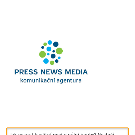
Jak poznat kvalitní medicinální houby? Nestačí