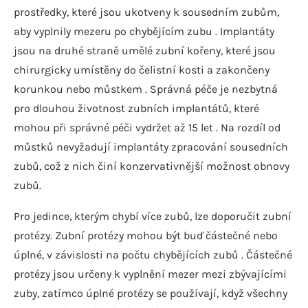
prostředky, které jsou ukotveny k sousedním zubům,
aby vyplnily mezeru po chybějícím zubu . Implantáty
jsou na druhé straně umělé zubní kořeny, které jsou
chirurgicky umístěny do čelistní kosti a zakončeny
korunkou nebo můstkem . Správná péče je nezbytná
pro dlouhou životnost zubních implantátů, které
mohou při správné péči vydržet až 15 let . Na rozdíl od
můstků nevyžadují implantáty zpracování sousedních
zubů, což z nich činí konzervativnější možnost obnovy
zubů.
Pro jedince, kterým chybí více zubů, lze doporučit zubní
protézy. Zubní protézy mohou být buď částečné nebo
úplné, v závislosti na počtu chybějících zubů . Částečné
protézy jsou určeny k vyplnění mezer mezi zbývajícími
zuby, zatímco úplné protézy se používají, když všechny