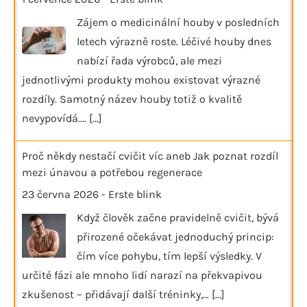
Zájem o medicinální houby v posledních
letech výrazně roste. Léčivé houby dnes
nabízí řada výrobců, ale mezi
jednotlivými produkty mohou existovat výrazné
rozdíly. Samotný název houby totiž o kvalitě
nevypovídá.…
[...]
Proč někdy nestačí cvičit víc aneb Jak poznat rozdíl
mezi únavou a potřebou regenerace
23 června 2026
-
Erste blink
Když člověk začne pravidelně cvičit, bývá
přirozené očekávat jednoduchý princip:
čím více pohybu, tím lepší výsledky. V
určité fázi ale mnoho lidí narazí na překvapivou
zkušenost – přidávají další tréninky,…
[...]