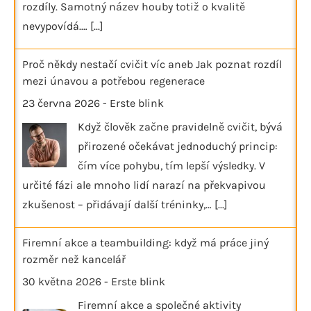
rozdíly. Samotný název houby totiž o kvalitě
nevypovídá.…
[...]
Proč někdy nestačí cvičit víc aneb Jak poznat rozdíl
mezi únavou a potřebou regenerace
23 června 2026
-
Erste blink
Když člověk začne pravidelně cvičit, bývá
přirozené očekávat jednoduchý princip:
čím více pohybu, tím lepší výsledky. V
určité fázi ale mnoho lidí narazí na překvapivou
zkušenost – přidávají další tréninky,…
[...]
Firemní akce a teambuilding: když má práce jiný
rozměr než kancelář
30 května 2026
-
Erste blink
Firemní akce a společné aktivity