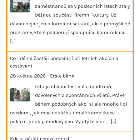
zaměstnanců se v posledních letech staly
běžnou součástí firemní kultury. Už
dávno nejde jen o formální setkání, ale o promyšlené
programy, které podporují spolupráci, komunikaci…
[...]
Co lidé nejčastěji podceňují při letních akcích a
cestování
28 května 2026
-
Erste blink
Léto je období festivalů, roadtripů,
dovolených a spontánních výletů. Právě
během podobných akcí si ale mnoho lidí
uvědomí, jak moc dokážou i malé komplikace
pokazit jinak pohodový den. Vybitý telefon,…
[...]
Kde si půjčit peníze ihned