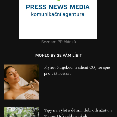
Seznam PR článků
MOHLO BY SE VÁM LÍBIT
Plynové injekce: tradiční CO₂ terapie
pro váš restart
Tipy na výlet s dětmi: dobrodružství v
Tropic Hukvaldy a okolí