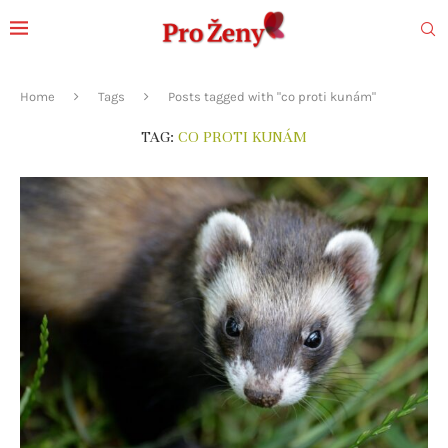
Home
Tags
Posts tagged with "co proti kunám"
TAG:
CO PROTI KUNÁM