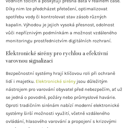
vodních tocích a poskytují přesná data v reálném čase.
Díky nim lze předcházet přetečení, optimalizovat
spotřebu vody či kontrolovat stav zásob různých
kapalin. Výhodou je jejich vysoká přesnost, odolnost
vůči nepříznivým podmínkám a možnost vzdáleného
monitoringu prostřednictvím digitálních rozhraní.
Elektronické sirény pro rychlou a efektivní
varovnou signalizaci
Bezpečnostní systémy hrají klíčovou roli při ochraně
lidí i majetku.
Elektronické sirény
jsou důležitým
nástrojem pro varování obyvatel před nebezpečím, ať už
se jedná o povodně, požáry nebo průmyslové havárie.
Oproti tradičním sirénám nabízí moderní elektronické
systémy širší možnosti využití, včetně vzdáleného
ovládání, hlasového varování a propojení s krizovými