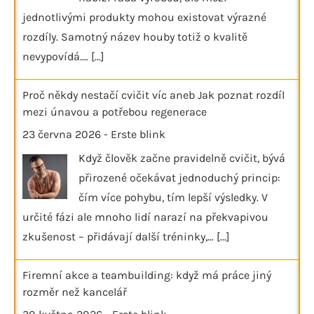
jednotlivými produkty mohou existovat výrazné
rozdíly. Samotný název houby totiž o kvalitě
nevypovídá.…
[...]
Proč někdy nestačí cvičit víc aneb Jak poznat rozdíl
mezi únavou a potřebou regenerace
23 června 2026
-
Erste blink
Když člověk začne pravidelně cvičit, bývá
přirozené očekávat jednoduchý princip:
čím více pohybu, tím lepší výsledky. V
určité fázi ale mnoho lidí narazí na překvapivou
zkušenost – přidávají další tréninky,…
[...]
Firemní akce a teambuilding: když má práce jiný
rozměr než kancelář