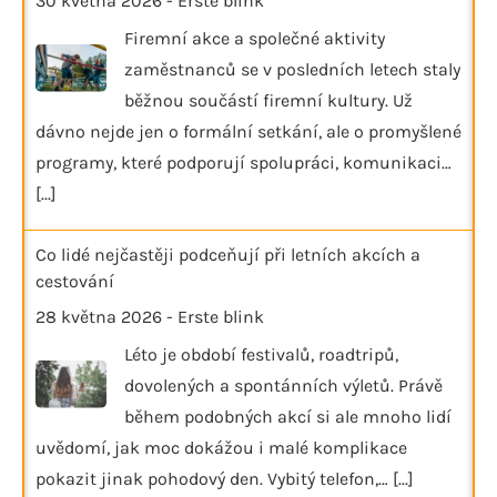
30 května 2026
-
Erste blink
Firemní akce a společné aktivity
zaměstnanců se v posledních letech staly
běžnou součástí firemní kultury. Už
dávno nejde jen o formální setkání, ale o promyšlené
programy, které podporují spolupráci, komunikaci…
[...]
Co lidé nejčastěji podceňují při letních akcích a
cestování
28 května 2026
-
Erste blink
Léto je období festivalů, roadtripů,
dovolených a spontánních výletů. Právě
během podobných akcí si ale mnoho lidí
uvědomí, jak moc dokážou i malé komplikace
pokazit jinak pohodový den. Vybitý telefon,…
[...]