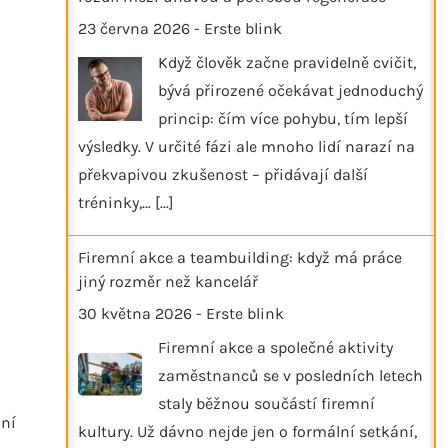
23 června 2026
-
Erste blink
Když člověk začne pravidelně cvičit,
bývá přirozené očekávat jednoduchý
princip: čím více pohybu, tím lepší
výsledky. V určité fázi ale mnoho lidí narazí na
překvapivou zkušenost – přidávají další
tréninky,…
[...]
Firemní akce a teambuilding: když má práce
jiný rozměr než kancelář
30 května 2026
-
Erste blink
Firemní akce a společné aktivity
zaměstnanců se v posledních letech
staly běžnou součástí firemní
ání
kultury. Už dávno nejde jen o formální setkání,