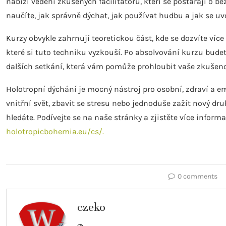
nabízí vedení zkušených facilitátorů, kteří se postarají o 
naučíte, jak správně dýchat, jak používat hudbu a jak se uv
Kurzy obvykle zahrnují teoretickou část, kde se dozvíte víc
které si tuto techniku ​​vyzkouší. Po absolvování kurzu bu
dalších setkání, která vám pomůže prohloubit vaše zkušeno
Holotropní dýchání je mocný nástroj pro osobní, zdraví a e
vnitřní svět, zbavit se stresu nebo jednoduše zažít nový dr
hledáte. Podívejte se na naše stránky a zjistěte více inform
holotropicbohemia.eu/cs/.
0 comments
czeko