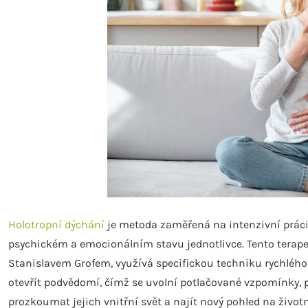
Holotropní dýchání
je metoda zaměřená na intenzivní prác
psychickém a emocionálním stavu jednotlivce. Tento terapeu
Stanislavem Grofem, využívá specifickou techniku ​​rychlého
otevřít podvědomí, čímž se uvolní potlačované vzpomínky, p
prozkoumat jejich vnitřní svět a najít nový pohled na život