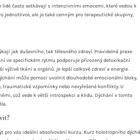
e lidé často setkávají s intenzivními emocemi, které vedou k
 jednotlivce, ale je také cenným pro terapeutické skupiny,
kají jak duševního, tak tělesného zdraví. Pravidelná praxe
ání ve specifickém rytmu podporuje přirozený detoxikační
ší výživě tkání a orgánů. je lepší celkové zdraví a energie.
dýchání může pomoci uvolnit dlouhodobé emocionální bloky,
e, traumatické vzpomínky nebo nevyřešené konflikty. U
ěmi, což vede k větší introspekci a klidu. Dýchání v tomto
la.
vit?
t pro vás ideální absolvování kurzu. Kurz holotropního dých