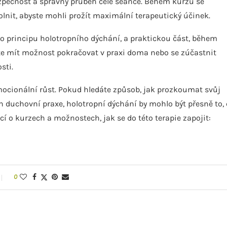
bezpečnost a správný průběh celé seance. Během kurzu se
olnit, abyste mohli prožít maximální terapeutický účinek.
e o principu holotropního dýchání, a praktickou část, během
dete mít možnost pokračovat v praxi doma nebo se zúčastnit
sti.
mocionální růst. Pokud hledáte způsob, jak prozkoumat svůj
uh duchovní praxe, holotropní dýchání by mohlo být přesně to,
ací o kurzech a možnostech, jak se do této terapie zapojit:
0