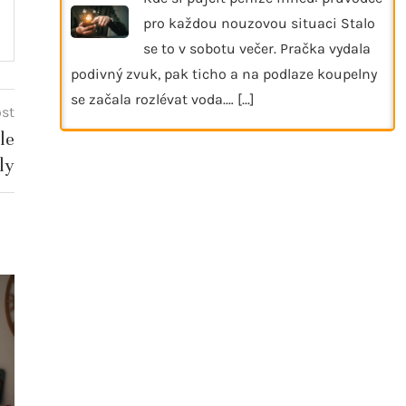
pro každou nouzovou situaci Stalo
se to v sobotu večer. Pračka vydala
podivný zvuk, pak ticho a na podlaze koupelny
se začala rozlévat voda.…
[...]
ost
le
ly