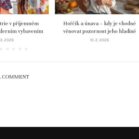
atrie v příjemném
Hořčík a únava – kdy je vhodné
oderním vybavením
věnovat pozornost jeho hladině
. 3. 2026
10. 2. 2026
A COMMENT