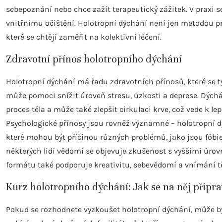
sebepoznání nebo chce zažít terapeutický zážitek. V praxi s
vnitřnímu očištění. Holotropní dýchání není jen metodou pro
které se chtějí zaměřit na kolektivní léčení.
Zdravotní přínos holotropního dýchání
Holotropní dýchání má řadu zdravotních přínosů, které se tý
může pomoci snížit úroveň stresu, úzkosti a deprese. Dých
proces těla a může také zlepšit cirkulaci krve, což vede k lep
Psychologické přínosy jsou rovněž významné – holotropní 
které mohou být příčinou různých problémů, jako jsou fóbi
některých lidí vědomí se objevuje zkušenost s vyššími úrovn
formátu také podporuje kreativitu, sebevědomí a vnímání tě
Kurz holotropního dýchání: Jak se na něj připra
Pokud se rozhodnete vyzkoušet holotropní dýchání, může bý