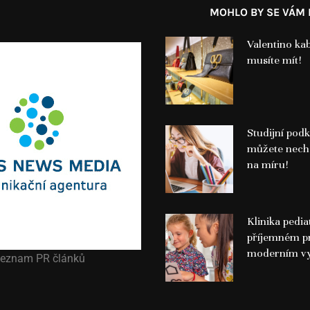
MOHLO BY SE VÁM L
Valentino ka
musíte mít!
Studijní podk
můžete nech
na míru!
Klinika pedia
příjemném pr
moderním v
eznam PR článků