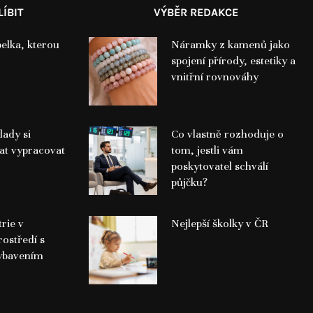
ÍBIT
VÝBĚR REDAKCE
belka, kterou
Náramky z kamenů jako
spojení přírody, estetiky a
vnitřní rovnováhy
lady si
Co vlastně rozhoduje o
at vypracovat
tom, jestli vám
poskytovatel schválí
půjčku?
trie v
Nejlepší školky v ČR
ostředí s
ybavením