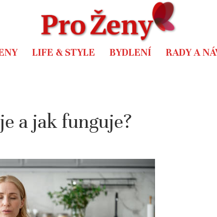
ENY
LIFE & STYLE
BYDLENÍ
RADY A N
je a jak funguje?