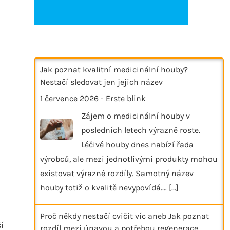
Jak poznat kvalitní medicinální houby?
Nestačí sledovat jen jejich název
1 července 2026
-
Erste blink
Zájem o medicinální houby v
posledních letech výrazně roste.
Léčivé houby dnes nabízí řada
výrobců, ale mezi jednotlivými produkty mohou
existovat výrazné rozdíly. Samotný název
houby totiž o kvalitě nevypovídá.…
[...]
Proč někdy nestačí cvičit víc aneb Jak poznat
í
rozdíl mezi únavou a potřebou regenerace