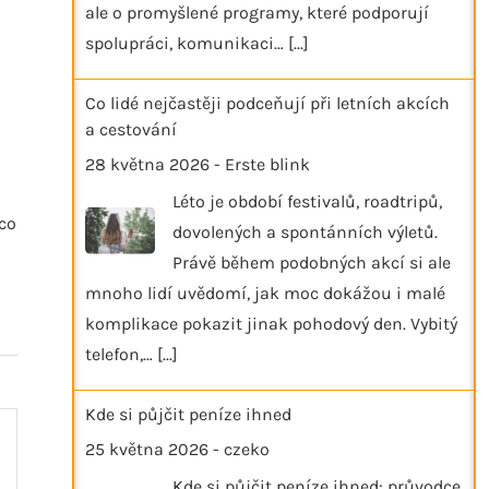
ale o promyšlené programy, které podporují
spolupráci, komunikaci…
[...]
Co lidé nejčastěji podceňují při letních akcích
a cestování
28 května 2026
-
Erste blink
Léto je období festivalů, roadtripů,
 co
dovolených a spontánních výletů.
Právě během podobných akcí si ale
mnoho lidí uvědomí, jak moc dokážou i malé
komplikace pokazit jinak pohodový den. Vybitý
telefon,…
[...]
Kde si půjčit peníze ihned
25 května 2026
-
czeko
Kde si půjčit peníze ihned: průvodce