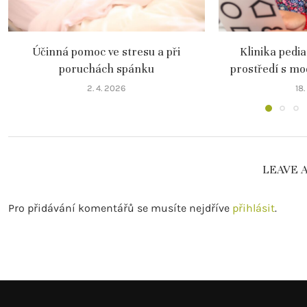
Účinná pomoc ve stresu a při
Klinika pedi
poruchách spánku
prostředí s m
2. 4. 2026
18
LEAVE 
Pro přidávání komentářů se musíte nejdříve
přihlásit
.