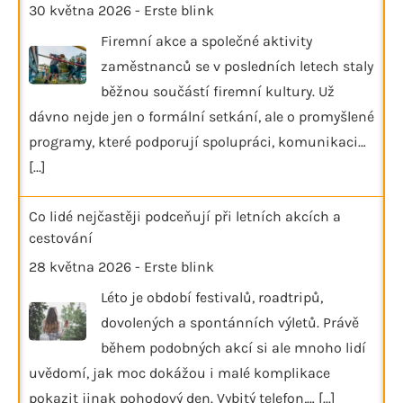
30 května 2026
-
Erste blink
Firemní akce a společné aktivity
zaměstnanců se v posledních letech staly
běžnou součástí firemní kultury. Už
dávno nejde jen o formální setkání, ale o promyšlené
programy, které podporují spolupráci, komunikaci…
[...]
Co lidé nejčastěji podceňují při letních akcích a
cestování
28 května 2026
-
Erste blink
Léto je období festivalů, roadtripů,
dovolených a spontánních výletů. Právě
během podobných akcí si ale mnoho lidí
uvědomí, jak moc dokážou i malé komplikace
pokazit jinak pohodový den. Vybitý telefon,…
[...]