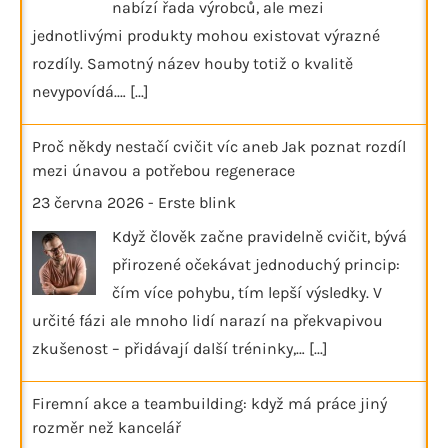
nabízí řada výrobců, ale mezi
jednotlivými produkty mohou existovat výrazné
rozdíly. Samotný název houby totiž o kvalitě
nevypovídá.…
[...]
Proč někdy nestačí cvičit víc aneb Jak poznat rozdíl
mezi únavou a potřebou regenerace
23 června 2026
-
Erste blink
Když člověk začne pravidelně cvičit, bývá
přirozené očekávat jednoduchý princip:
čím více pohybu, tím lepší výsledky. V
určité fázi ale mnoho lidí narazí na překvapivou
zkušenost – přidávají další tréninky,…
[...]
Firemní akce a teambuilding: když má práce jiný
rozměr než kancelář