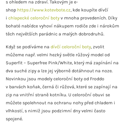
s ohledem na zdraví. Takovým je e-
shop
https://www.kotevbote.cz
, kde koupíte dívčí
i
chlapecké celoroční boty
v mnoha provedeních. Díky
bohaté nabídce vyhoví nákupem rodiče zde i nárokům
těch největších parádnic a malých dobrodruhů.
Když se podíváme na
dívčí celoroční boty
, zvolit
můžeme např. velmi hezký světle růžový model od
Superfit – Superfree Pink/White, který má zapínání na
dva suché zipy a lze jej výborně dotáhnout na noze.
Novinkou jsou modely celoroční boty od Froddo
v barvách koňak, černá či růžová, které se zapínají na
zip na vnitřní straně kotníku. U celoroční obuvi se
můžete spolehnout na ochranu nohy před chladem i
vlhkostí, s nimiž jsou podzimní dny velmi často
spojené.