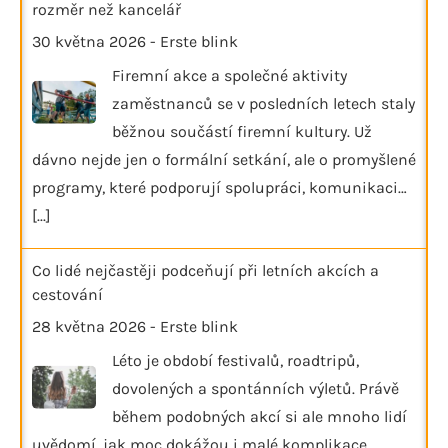
rozměr než kancelář
30 května 2026
-
Erste blink
Firemní akce a společné aktivity
zaměstnanců se v posledních letech staly
běžnou součástí firemní kultury. Už
dávno nejde jen o formální setkání, ale o promyšlené
programy, které podporují spolupráci, komunikaci…
[...]
Co lidé nejčastěji podceňují při letních akcích a
cestování
28 května 2026
-
Erste blink
Léto je období festivalů, roadtripů,
dovolených a spontánních výletů. Právě
během podobných akcí si ale mnoho lidí
uvědomí, jak moc dokážou i malé komplikace