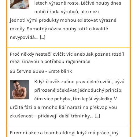
letech výrazně roste. Léčivé houby dnes
nabízí řada výrobců, ale mezi
jednotlivými produkty mohou existovat výrazné
rozdíly. Samotný název houby totiž o kvalitě
nevypovídá.…
[...]
Proč někdy nestačí cvičit víc aneb Jak poznat rozdíl
mezi únavou a potřebou regenerace
23 června 2026
-
Erste blink
Když člověk začne pravidelně cvičit, bývá
přirozené očekávat jednoduchý princip:
čím více pohybu, tím lepší výsledky. V
určité fázi ale mnoho lidí narazí na překvapivou
zkušenost – přidávají další tréninky,…
[...]
Firemní akce a teambuilding: když má práce jiný