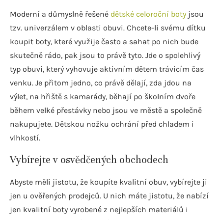
Moderní a důmyslně řešené
dětské celoroční boty
jsou
tzv. univerzálem v oblasti obuvi. Chcete-li svému dítku
koupit boty, které využije často a sahat po nich bude
skutečně rádo, pak jsou to právě tyto. Jde o spolehlivý
typ obuvi, který vyhovuje aktivním dětem trávicím čas
venku. Je přitom jedno, co právě dělají, zda jdou na
výlet, na hřiště s kamarády, běhají po školním dvoře
během velké přestávky nebo jsou ve městě a společně
nakupujete. Dětskou nožku ochrání před chladem i
vlhkostí.
Vybírejte v osvědčených obchodech
Abyste měli jistotu, že koupíte kvalitní obuv, vybírejte ji
jen u ověřených prodejců. U nich máte jistotu, že nabízí
jen kvalitní boty vyrobené z nejlepších materiálů i