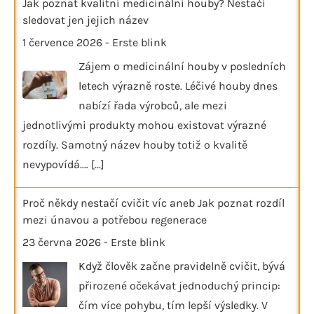
Jak poznat kvalitní medicinální houby? Nestačí
sledovat jen jejich název
1 července 2026
-
Erste blink
Zájem o medicinální houby v posledních
letech výrazně roste. Léčivé houby dnes
nabízí řada výrobců, ale mezi
jednotlivými produkty mohou existovat výrazné
rozdíly. Samotný název houby totiž o kvalitě
nevypovídá.…
[...]
Proč někdy nestačí cvičit víc aneb Jak poznat rozdíl
mezi únavou a potřebou regenerace
23 června 2026
-
Erste blink
Když člověk začne pravidelně cvičit, bývá
přirozené očekávat jednoduchý princip:
čím více pohybu, tím lepší výsledky. V