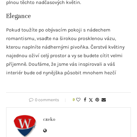
plnou těchto nadčasových květin.
Elegance
Pokud toužíte po obývacím pokoji s nádechem
romantismu, vsaďte na širokou prosklenou vázu,
kterou naplníte nádhernými pivoňka. Čerstvé květiny
najednou oživí celý prostor a vy se budete cítit velmi
příjemně. Doufáme, že jsme vás inspirovali a váš
interiér bude od nynějška působit mnohem hezčí
0 comments
9
czeko