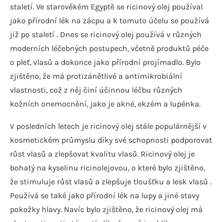
staletí. Ve starověkém Egyptě se ricinový olej používal
jako přírodní lék na zácpu a k tomuto účelu se používá
již po staletí . Dnes se ricinový olej používá v různých
moderních léčebných postupech, včetně produktů péče
o pleť, vlasů a dokonce jako přírodní projímadlo. Bylo
zjištěno, že má protizánětlivé a antimikrobiální
vlastnosti, což z něj činí účinnou léčbu různých
kožních onemocnění, jako je akné, ekzém a lupénka.
V posledních letech je ricinový olej stále populárnější v
kosmetickém průmyslu díky své schopnosti podporovat
růst vlasů a zlepšovat kvalitu vlasů. Ricinový olej je
bohatý na kyselinu ricinolejovou, o které bylo zjištěno,
že stimuluje růst vlasů a zlepšuje tloušťku a lesk vlasů .
Používá se také jako přírodní lék na lupy a jiné stavy
pokožky hlavy. Navíc bylo zjištěno, že ricinový olej má