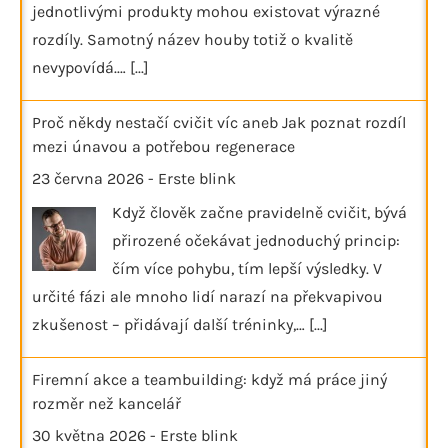
jednotlivými produkty mohou existovat výrazné
rozdíly. Samotný název houby totiž o kvalitě
nevypovídá.…
[...]
Proč někdy nestačí cvičit víc aneb Jak poznat rozdíl
mezi únavou a potřebou regenerace
23 června 2026
-
Erste blink
Když člověk začne pravidelně cvičit, bývá
přirozené očekávat jednoduchý princip:
čím více pohybu, tím lepší výsledky. V
určité fázi ale mnoho lidí narazí na překvapivou
zkušenost – přidávají další tréninky,…
[...]
Firemní akce a teambuilding: když má práce jiný
rozměr než kancelář
30 května 2026
-
Erste blink