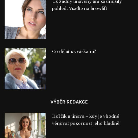
Už žádný unavený ani zasmušilý
pohled. Vsaďte na browlift
Co dělat s vráskami?
VÝBĚR REDAKCE
Hořčík a únava – kdy je vhodné
věnovat pozornost jeho hladině