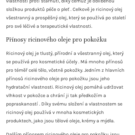
vlastnosti proti stárnutí, díky čemuž je oblíbenou
složkou produktů péče o pleť . Celkově je ricinový olej
všestranný a prospěšný olej, který se používá po staletí
pro své léčivé a terapeutické vlastnosti.
Přínosy ricinového oleje pro pokožku
Ricinový olej je tlustý, přírodní a všestranný olej, který
se používá pro kosmetické účely . Má mnoho přínosů
pro téměř celé tělo, včetně pokožky. Jedním z hlavních
přínosů ricinového oleje pro pokožku jsou jeho
hydratační vlastnosti. Ricinový olej pomáhá udržovat
vlhkost v pokožce a chrání ji tak předkožím a
popraskaností . Díky svému složení a vlastnostem se
ricinový olej používá v mnoha kosmetických
produktech, jako jsou tělové oleje, krémy a mýdla.
Dalším přínosem ricinového oleje pro pokožku jsou