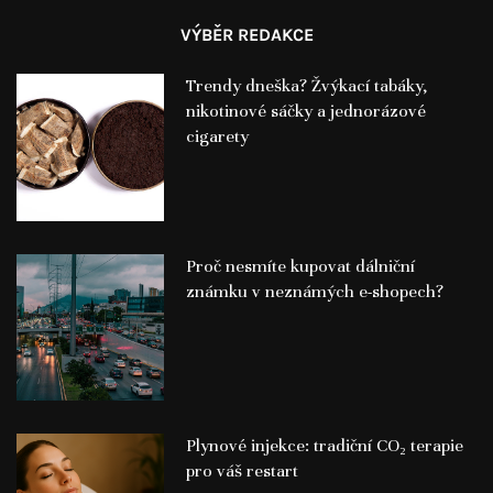
VÝBĚR REDAKCE
Trendy dneška? Žvýkací tabáky,
nikotinové sáčky a jednorázové
cigarety
Proč nesmíte kupovat dálniční
známku v neznámých e-shopech?
Plynové injekce: tradiční CO₂ terapie
pro váš restart