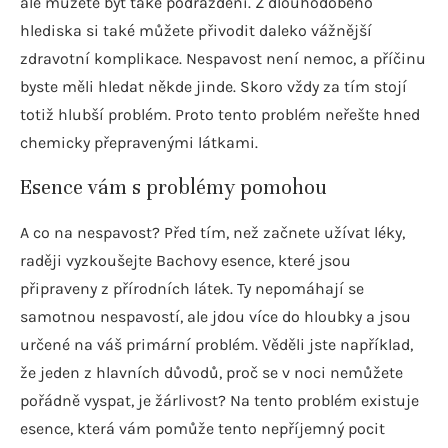
ale můžete být také podráždění. Z dlouhodobého
hlediska si také můžete přivodit daleko vážnější
zdravotní komplikace. Nespavost není nemoc, a příčinu
byste měli hledat někde jinde. Skoro vždy za tím stojí
totiž hlubší problém. Proto tento problém neřešte hned
chemicky přepravenými látkami.
Esence vám s problémy pomohou
A co na nespavost? Před tím, než začnete užívat léky,
raději vyzkoušejte Bachovy esence, které jsou
připraveny z přírodních látek. Ty nepomáhají se
samotnou nespavostí, ale jdou více do hloubky a jsou
určené na váš primární problém. Věděli jste například,
že jeden z hlavních důvodů, proč se v noci nemůžete
pořádně vyspat, je žárlivost? Na tento problém existuje
esence, která vám pomůže tento nepříjemný pocit