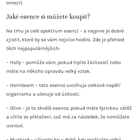
omezit.
Jaké esence si můžete koupit?
Na trhu je celé spektrum esencí – a nejprve je dobré
zjistit, které by se vám nejvíce hodilo. Zde je přehled
těch nejpopulárnějších:
– Holly – pomůže vám, pokud trpíte žárlivostí nebo
máte na někoho opravdu velký vztek.
– Hornbeam – tato esence uvolňuje celkové napětí
organismu a ulevuje od úzkosti.
– Olive – je to skvělá esence, pokud máte fyzickou zátěž
a cítíte se přetažení, což má za následek, že nemůžete
usnout.
– Mustard – užívejte ho v době, kdy prožíváte velký