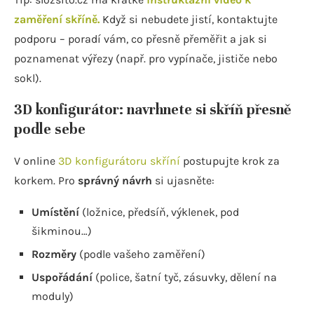
zaměření skříně.
Když si nebudete jistí, kontaktujte
podporu – poradí vám, co přesně přeměřit a jak si
poznamenat výřezy (např. pro vypínače, jističe nebo
sokl).
3D konfigurátor: navrhnete si skříň přesně
podle sebe
V online
3D konfigurátoru skříní
postupujte krok za
korkem. Pro
správný návrh
si ujasněte:
Umístění
(ložnice, předsíň, výklenek, pod
šikminou…)
Rozměry
(podle vašeho zaměření)
Uspořádání
(police, šatní tyč, zásuvky, dělení na
moduly)