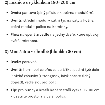
2) Ložnice s výklenkem 180–200 cm
Dveře:
pantové (plný přístup k oběma modulům).
Uvnitř:
střední modul – šatní tyč na šaty a košile;
boční modul – police na komínky.
Plus:
nalepené
zrcadlo
na jedny dveře, které opticky
zvětší místnost.
3) Mini šatna v chodbě (hloubka 50 cm)
Dveře:
posuvné.
Uvnitř:
horní police přes celou šířku, pod ní tyč; dole
2 nízké zásuvky (Strongmax, když chcete tichý
dojezd), vedle sloupec polic.
Tip:
pro bundy a kratší kabáty stačí výška 95–110 cm
– ušetříte prostor na další polici.