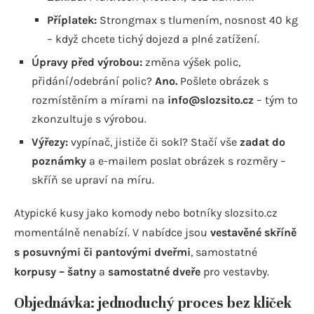
Příplatek:
Strongmax s tlumením, nosnost 40 kg
– když chcete tichý dojezd a plné zatížení.
Úpravy před výrobou:
změna výšek polic,
přidání/odebrání polic?
Ano.
Pošlete obrázek s
rozmístěním a mírami na
info@slozsito.cz
– tým to
zkonzultuje s výrobou.
Výřezy:
vypínač, jističe či sokl? Stačí vše
zadat do
poznámky
a e-mailem poslat obrázek s rozměry –
skříň se upraví na míru.
Atypické kusy jako komody nebo botníky slozsito.cz
momentálně nenabízí. V nabídce jsou
vestavěné skříně
s posuvnými či pantovými dveřmi
, samostatné
korpusy – šatny
a
samostatné dveře
pro vestavby.
Objednávka: jednoduchý proces bez kliček