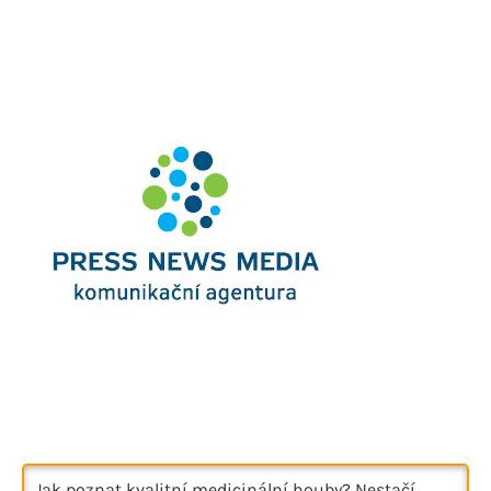
Jak poznat kvalitní medicinální houby? Nestačí