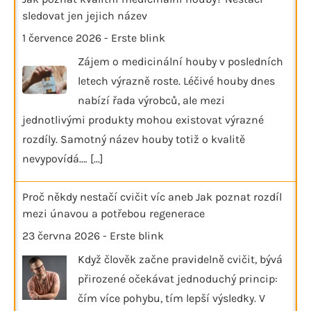
sledovat jen jejich název
1 července 2026
-
Erste blink
Zájem o medicinální houby v posledních
letech výrazně roste. Léčivé houby dnes
nabízí řada výrobců, ale mezi
jednotlivými produkty mohou existovat výrazné
rozdíly. Samotný název houby totiž o kvalitě
nevypovídá.…
[...]
Proč někdy nestačí cvičit víc aneb Jak poznat rozdíl
mezi únavou a potřebou regenerace
23 června 2026
-
Erste blink
Když člověk začne pravidelně cvičit, bývá
přirozené očekávat jednoduchý princip:
čím více pohybu, tím lepší výsledky. V