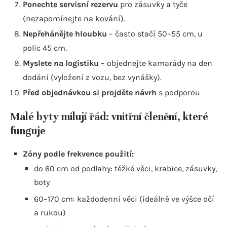
Ponechte servisní rezervu
pro zásuvky a tyče
(nezapomínejte na kování).
Nepřehánějte hloubku
– často stačí 50–55 cm, u
polic 45 cm.
Myslete na logistiku
– objednejte kamarády na den
dodání (vyložení z vozu, bez vynášky).
Před objednávkou si projděte návrh
s podporou
Malé byty milují řád: vnitřní členění, které
funguje
Zóny podle frekvence použití:
do 60 cm od podlahy: těžké věci, krabice, zásuvky,
boty
60–170 cm: každodenní věci (ideálně ve výšce očí
a rukou)