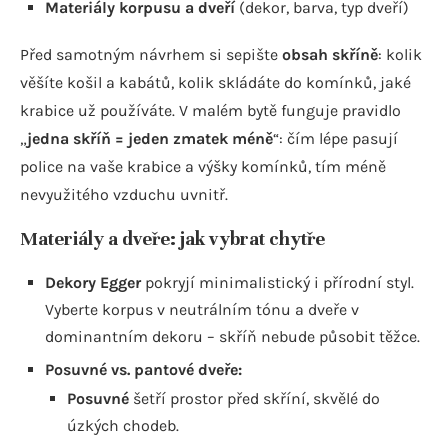
Materiály korpusu a dveří
(dekor, barva, typ dveří)
Před samotným návrhem si sepište
obsah skříně
: kolik
věšíte košil a kabátů, kolik skládáte do komínků, jaké
krabice už používáte. V malém bytě funguje pravidlo
„
jedna skříň = jeden zmatek méně
“: čím lépe pasují
police na vaše krabice a výšky komínků, tím méně
nevyužitého vzduchu uvnitř.
Materiály a dveře: jak vybrat chytře
Dekory Egger
pokryjí minimalistický i přírodní styl.
Vyberte korpus v neutrálním tónu a dveře v
dominantním dekoru – skříň nebude působit těžce.
Posuvné vs. pantové dveře:
Posuvné
šetří prostor před skříní, skvělé do
úzkých chodeb.