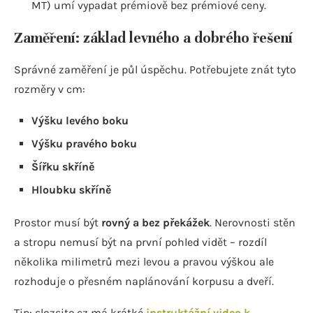
MT) umí vypadat prémiově bez prémiové ceny.
Zaměření: základ levného a dobrého řešení
Správné zaměření je půl úspěchu. Potřebujete znát tyto
rozměry v cm:
Výšku levého boku
Výšku pravého boku
Šířku skříně
Hloubku skříně
Prostor musí být
rovný a bez překážek
. Nerovnosti stěn
a stropu nemusí být na první pohled vidět – rozdíl
několika milimetrů mezi levou a pravou výškou ale
rozhoduje o přesném naplánování korpusu a dveří.
Tip: slozsito.cz má krátké
instruktážní video k