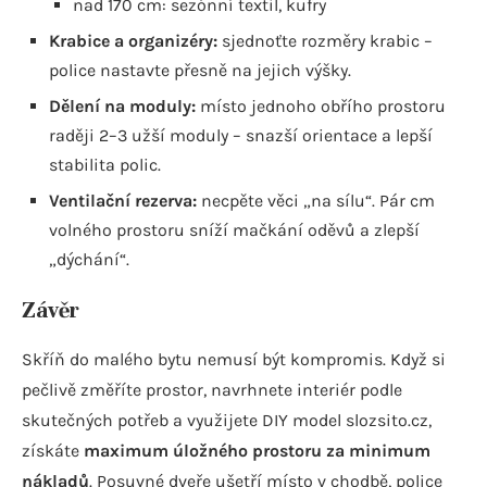
nad 170 cm: sezónní textil, kufry
Krabice a organizéry:
sjednoťte rozměry krabic –
police nastavte přesně na jejich výšky.
Dělení na moduly:
místo jednoho obřího prostoru
raději 2–3 užší moduly – snazší orientace a lepší
stabilita polic.
Ventilační rezerva:
necpěte věci „na sílu“. Pár cm
volného prostoru sníží mačkání oděvů a zlepší
„dýchání“.
Závěr
Skříň do malého bytu nemusí být kompromis. Když si
pečlivě změříte prostor, navrhnete interiér podle
skutečných potřeb a využijete DIY model slozsito.cz,
získáte
maximum úložného prostoru za minimum
nákladů
. Posuvné dveře ušetří místo v chodbě, police