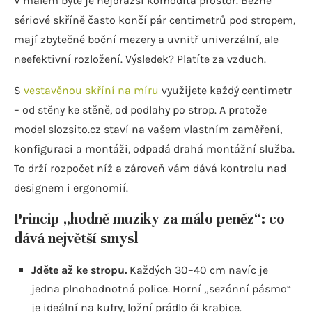
V malém bytě je nejdražší komodita prostor. Běžné
sériové skříně často končí pár centimetrů pod stropem,
mají zbytečné boční mezery a uvnitř univerzální, ale
neefektivní rozložení. Výsledek? Platíte za vzduch.
S
vestavěnou skříní na míru
využijete každý centimetr
– od stěny ke stěně, od podlahy po strop. A protože
model slozsito.cz staví na vašem vlastním zaměření,
konfiguraci a montáži, odpadá drahá montážní služba.
To drží rozpočet níž a zároveň vám dává kontrolu nad
designem i ergonomií.
Princip „hodně muziky za málo peněz“: co
dává největší smysl
Jděte až ke stropu.
Každých 30–40 cm navíc je
jedna plnohodnotná police. Horní „sezónní pásmo“
je ideální na kufry, ložní prádlo či krabice.