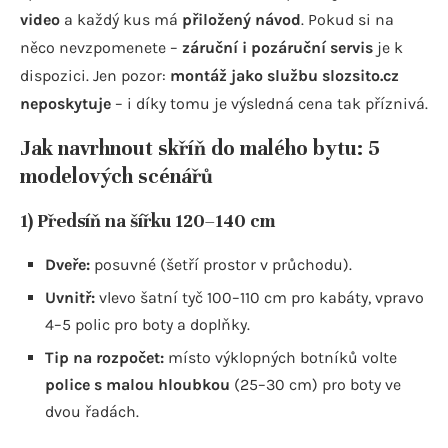
video
a každý kus má
přiložený návod
. Pokud si na
něco nevzpomenete –
záruční i pozáruční servis
je k
dispozici. Jen pozor:
montáž jako službu slozsito.cz
neposkytuje
– i díky tomu je výsledná cena tak příznivá.
Jak navrhnout skříň do malého bytu: 5
modelových scénářů
1) Předsíň na šířku 120–140 cm
Dveře:
posuvné (šetří prostor v průchodu).
Uvnitř:
vlevo šatní tyč 100–110 cm pro kabáty, vpravo
4–5 polic pro boty a doplňky.
Tip na rozpočet:
místo výklopných botníků volte
police s malou hloubkou
(25–30 cm) pro boty ve
dvou řadách.