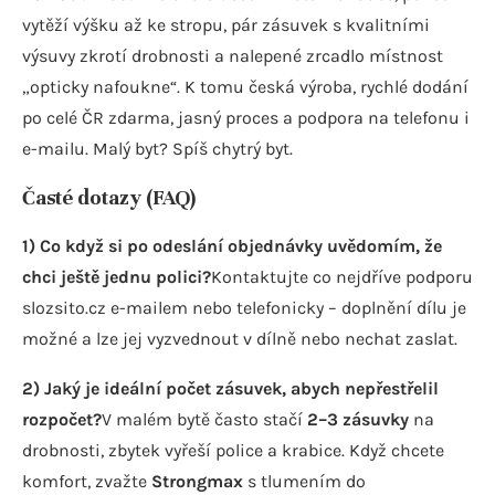
vytěží výšku až ke stropu, pár zásuvek s kvalitními
výsuvy zkrotí drobnosti a nalepené zrcadlo místnost
„opticky nafoukne“. K tomu česká výroba, rychlé dodání
po celé ČR zdarma, jasný proces a podpora na telefonu i
e-mailu. Malý byt? Spíš chytrý byt.
Časté dotazy (FAQ)
1) Co když si po odeslání objednávky uvědomím, že
chci ještě jednu polici?
Kontaktujte co nejdříve podporu
slozsito.cz e-mailem nebo telefonicky – doplnění dílu je
možné a lze jej vyzvednout v dílně nebo nechat zaslat.
2) Jaký je ideální počet zásuvek, abych nepřestřelil
rozpočet?
V malém bytě často stačí
2–3 zásuvky
na
drobnosti, zbytek vyřeší police a krabice. Když chcete
komfort, zvažte
Strongmax
s tlumením do