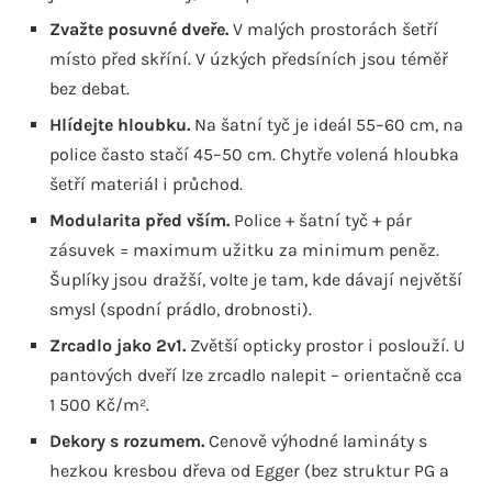
Zvažte posuvné dveře.
V malých prostorách šetří
místo před skříní. V úzkých předsíních jsou téměř
bez debat.
Hlídejte hloubku.
Na šatní tyč je ideál 55–60 cm, na
police často stačí 45–50 cm. Chytře volená hloubka
šetří materiál i průchod.
Modularita před vším.
Police + šatní tyč + pár
zásuvek = maximum užitku za minimum peněz.
Šuplíky jsou dražší, volte je tam, kde dávají největší
smysl (spodní prádlo, drobnosti).
Zrcadlo jako 2v1.
Zvětší opticky prostor i poslouží. U
pantových dveří lze zrcadlo nalepit – orientačně cca
1 500 Kč/m².
Dekory s rozumem.
Cenově výhodné lamináty s
hezkou kresbou dřeva od Egger (bez struktur PG a