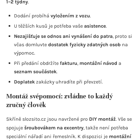
1–2 týdny
.
Dodání probíhá
vyložením z vozu
.
U těžších kusů je potřeba vaše
asistence
.
Nezajišťuje se odnos ani vynášení do patra
, proto si
včas domluvte
dostatek fyzicky zdatných osob
na
výpomoc.
Při předání obdržíte
fakturu
,
montážní návod
a
seznam součástek
.
Doplatek
zakázky uhradíte při převzetí.
Montáž svépomocí: zvládne to každý
zručný člověk
Skříně slozsito.cz jsou navržené pro
DIY montáž
. Vše se
spojuje
šroubovákem na excentry
, takže není potřeba
speciální nářadí ani řemeslník. K dispozici je
montážní