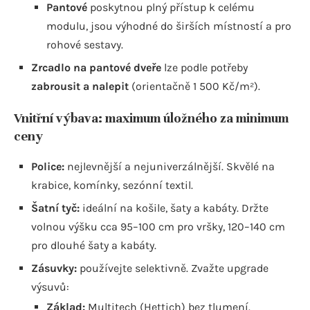
Pantové
poskytnou plný přístup k celému
modulu, jsou výhodné do širších místností a pro
rohové sestavy.
Zrcadlo na pantové dveře
lze podle potřeby
zabrousit a nalepit
(orientačně 1 500 Kč/m²).
Vnitřní výbava: maximum úložného za minimum
ceny
Police:
nejlevnější a nejuniverzálnější. Skvělé na
krabice, komínky, sezónní textil.
Šatní tyč:
ideální na košile, šaty a kabáty. Držte
volnou výšku cca 95–100 cm pro vršky, 120–140 cm
pro dlouhé šaty a kabáty.
Zásuvky:
používejte selektivně. Zvažte upgrade
výsuvů:
Základ:
Multitech (Hettich) bez tlumení.