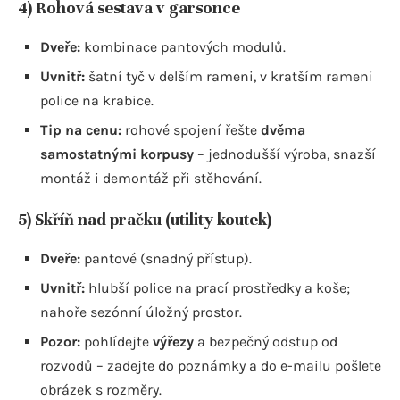
4) Rohová sestava v garsonce
Dveře:
kombinace pantových modulů.
Uvnitř:
šatní tyč v delším rameni, v kratším rameni
police na krabice.
Tip na cenu:
rohové spojení řešte
dvěma
samostatnými korpusy
– jednodušší výroba, snazší
montáž i demontáž při stěhování.
5) Skříň nad pračku (utility koutek)
Dveře:
pantové (snadný přístup).
Uvnitř:
hlubší police na prací prostředky a koše;
nahoře sezónní úložný prostor.
Pozor:
pohlídejte
výřezy
a bezpečný odstup od
rozvodů – zadejte do poznámky a do e-mailu pošlete
obrázek s rozměry.