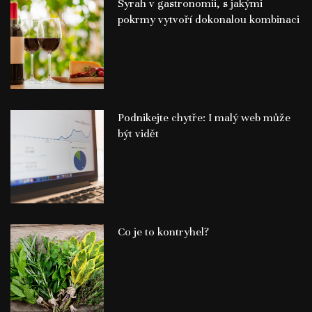
Syrah v gastronomii, s jakými
pokrmy vytvoří dokonalou kombinaci
Podnikejte chytře: I malý web může
být vidět
Co je to kontryhel?