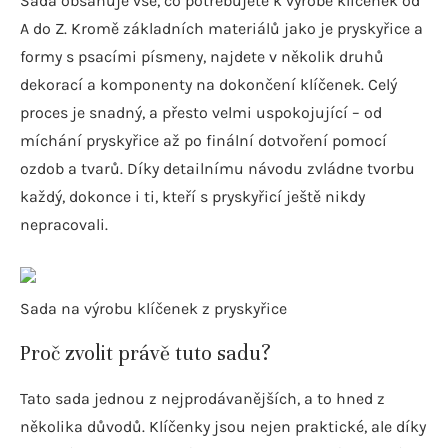
Sada obsahuje vše, co potřebujete k výrobě klíčenek od
A do Z. Kromě základních materiálů jako je pryskyřice a
formy s psacími písmeny, najdete v několik druhů
dekorací a komponenty na dokončení klíčenek. Celý
proces je snadný, a přesto velmi uspokojující – od
míchání pryskyřice až po finální dotvoření pomocí
ozdob a tvarů. Díky detailnímu návodu zvládne tvorbu
každý, dokonce i ti, kteří s pryskyřicí ještě nikdy
nepracovali.
Sada na výrobu klíčenek z pryskyřice
Proč zvolit právě tuto sadu?
Tato sada jednou z nejprodávanějších, a to hned z
několika důvodů. Klíčenky jsou nejen praktické, ale díky