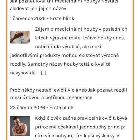
Jak poznat kvalitní medicinální houby? Nestačí
sledovat jen jejich název
1 července 2026
-
Erste blink
Zájem o medicinální houby v posledních
letech výrazně roste. Léčivé houby dnes
nabízí řada výrobců, ale mezi
jednotlivými produkty mohou existovat výrazné
rozdíly. Samotný název houby totiž o kvalitě
nevypovídá.…
[...]
Proč někdy nestačí cvičit víc aneb Jak poznat rozdíl
mezi únavou a potřebou regenerace
23 června 2026
-
Erste blink
Když člověk začne pravidelně cvičit, bývá
přirozené očekávat jednoduchý princip:
čím více pohybu, tím lepší výsledky. V