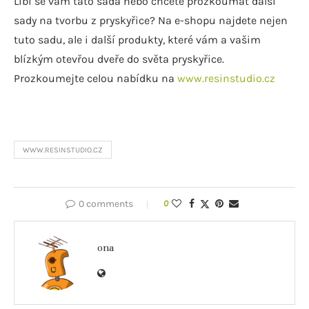
Líbí se vám tato sada nebo chcete prozkoumat další
sady na tvorbu z pryskyřice? Na e-shopu najdete nejen
tuto sadu, ale i další produkty, které vám a vašim
blízkým otevřou dveře do světa pryskyřice.
Prozkoumejte celou nabídku na
www.resinstudio.cz
WWW.RESINSTUDIO.CZ
0 comments
0
ona