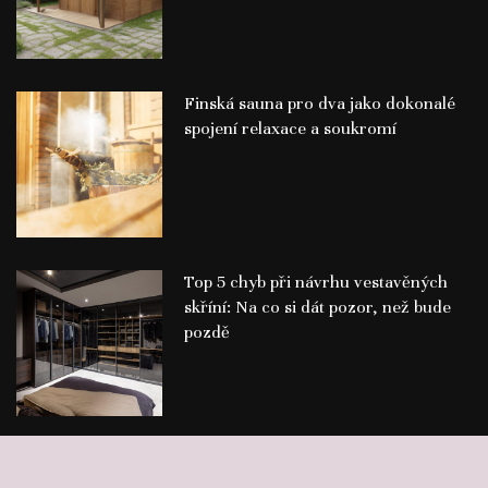
Finská sauna pro dva jako dokonalé
spojení relaxace a soukromí
Top 5 chyb při návrhu vestavěných
skříní: Na co si dát pozor, než bude
pozdě
©
Publikace PR článků
Press-Media.cz | All rights reserved