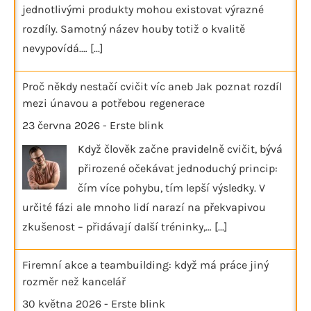
jednotlivými produkty mohou existovat výrazné
rozdíly. Samotný název houby totiž o kvalitě
nevypovídá.…
[...]
Proč někdy nestačí cvičit víc aneb Jak poznat rozdíl
mezi únavou a potřebou regenerace
23 června 2026
-
Erste blink
Když člověk začne pravidelně cvičit, bývá
přirozené očekávat jednoduchý princip:
čím více pohybu, tím lepší výsledky. V
určité fázi ale mnoho lidí narazí na překvapivou
zkušenost – přidávají další tréninky,…
[...]
Firemní akce a teambuilding: když má práce jiný
rozměr než kancelář
30 května 2026
-
Erste blink