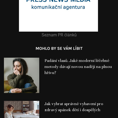
Seznam PR článků
MOHLO BY SE VÁM LÍBIT
Padání vlasů. Jaké moderní léčebné
metody dávají novou naději na plnou
hřívu?
Jak vybrat správné vybavení pro
zdravý spánek dětí i dospělých