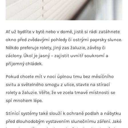
Ať už bydlíte v bytě nebo v domě, jistě si rádi zatáhnete
okno před zvědavými pohledy či ostrými paprsky slunce.
Někdo preferuje rolety, jiný zas žaluzie, závěsy či
záclony. Úkol je jasný − zajistit uvnitř soukromí a
příjemný chládek.
Pokud chcete mít v noci úplnou tmu bez měsíčního
svitu a světelného smogu z ulice, stavte na stírací
rolety a žaluzie. Věřte, že ve zcela tmavé místnosti se
spí mnohem lépe.
Stínící systémy také slouží k ochraně podlah a nábytku
před dlouhodobým vystavením slunečnímu záření. Jaké