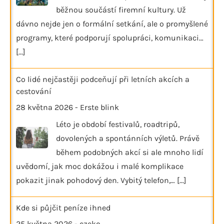
běžnou součástí firemní kultury. Už
dávno nejde jen o formální setkání, ale o promyšlené
programy, které podporují spolupráci, komunikaci…
[...]
Co lidé nejčastěji podceňují při letních akcích a
cestování
28 května 2026
-
Erste blink
Léto je období festivalů, roadtripů,
dovolených a spontánních výletů. Právě
během podobných akcí si ale mnoho lidí
uvědomí, jak moc dokážou i malé komplikace
pokazit jinak pohodový den. Vybitý telefon,…
[...]
Kde si půjčit peníze ihned
25 května 2026
-
czeko