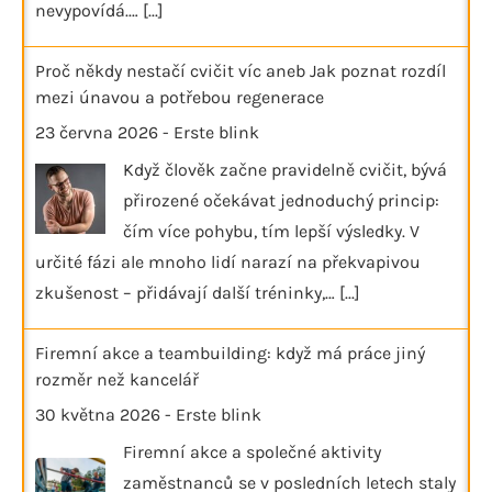
nevypovídá.…
[...]
Proč někdy nestačí cvičit víc aneb Jak poznat rozdíl
mezi únavou a potřebou regenerace
23 června 2026
-
Erste blink
Když člověk začne pravidelně cvičit, bývá
přirozené očekávat jednoduchý princip:
čím více pohybu, tím lepší výsledky. V
určité fázi ale mnoho lidí narazí na překvapivou
zkušenost – přidávají další tréninky,…
[...]
Firemní akce a teambuilding: když má práce jiný
rozměr než kancelář
30 května 2026
-
Erste blink
Firemní akce a společné aktivity
zaměstnanců se v posledních letech staly