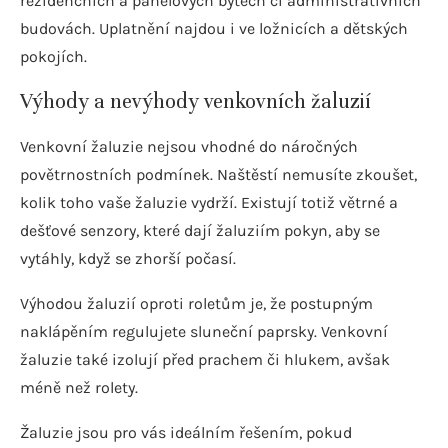
rezidenčních a panelových bytech či administrativních
budovách. Uplatnění najdou i ve ložnicích a dětských
pokojích.
Výhody a nevýhody venkovních žaluzií
Venkovní žaluzie nejsou vhodné do náročných
povětrnostních podmínek. Naštěstí nemusíte zkoušet,
kolik toho vaše žaluzie vydrží. Existují totiž větrné a
dešťové senzory, které dají žaluziím pokyn, aby se
vytáhly, když se zhorší počasí.
Výhodou žaluzií oproti roletům je, že postupným
naklápěním regulujete sluneční paprsky. Venkovní
žaluzie také izolují před prachem či hlukem, avšak
méně než rolety.
Žaluzie jsou pro vás ideálním řešením, pokud