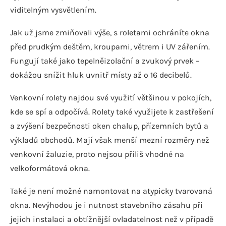
viditelným vysvětlením.
Jak už jsme zmiňovali výše, s roletami ochráníte okna
před prudkým deštěm, kroupami, větrem i UV zářením.
Fungují také jako tepelněizolační a zvukový prvek –
dokážou snížit hluk uvnitř místy až o 16 decibelů.
Venkovní rolety najdou své využití většinou v pokojích,
kde se spí a odpočívá. Rolety také využijete k zastřešení
a zvýšení bezpečnosti oken chalup, přízemních bytů a
výkladů obchodů. Mají však menší mezní rozměry než
venkovní žaluzie, proto nejsou příliš vhodné na
velkoformátová okna.
Také je není možné namontovat na atypicky tvarovaná
okna. Nevýhodou je i nutnost stavebního zásahu při
jejich instalaci a obtížnější ovladatelnost než v případě