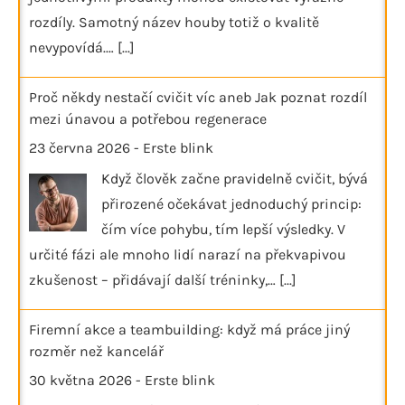
rozdíly. Samotný název houby totiž o kvalitě
nevypovídá.…
[...]
Proč někdy nestačí cvičit víc aneb Jak poznat rozdíl
mezi únavou a potřebou regenerace
23 června 2026
-
Erste blink
Když člověk začne pravidelně cvičit, bývá
přirozené očekávat jednoduchý princip:
čím více pohybu, tím lepší výsledky. V
určité fázi ale mnoho lidí narazí na překvapivou
zkušenost – přidávají další tréninky,…
[...]
Firemní akce a teambuilding: když má práce jiný
rozměr než kancelář
30 května 2026
-
Erste blink