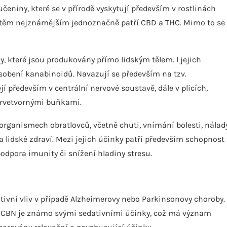
eniny, které se v přírodě vyskytují především v rostlinách
K těm nejznámějším jednoznačně patří CBD a THC. Mimo to se
 které jsou produkovány přímo lidským tělem. I jejich
sobení kanabinoidů. Navazují se především na tzv.
í především v centrální nervové soustavě, dále v plicích,
krvetvornými buňkami.
v organismech obratlovců, včetně chuti, vnímání bolesti, nálad
 lidské zdraví. Mezi jejich účinky patří především schopnost
podpora imunity či snížení hladiny stresu.
ivní vliv v případě Alzheimerovy nebo Parkinsonovy choroby.
. CBN je známo svými sedativními účinky, což má význam