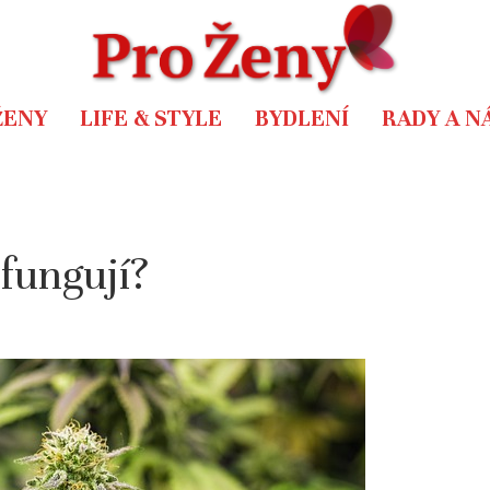
ŽENY
LIFE & STYLE
BYDLENÍ
RADY A N
 fungují?