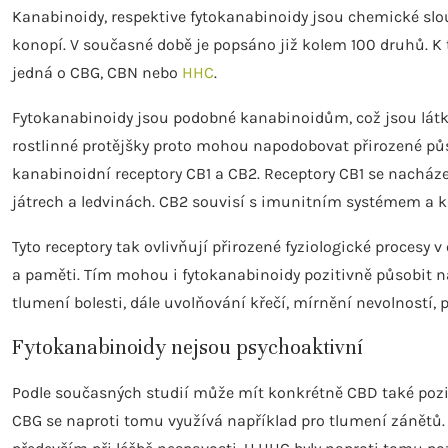
Kanabinoidy, respektive fytokanabinoidy jsou chemické slouč
konopí. V současné době je popsáno již kolem 100 druhů. 
jedná o CBG, CBN nebo
HHC
.
Fytokanabinoidy jsou podobné kanabinoidům, což jsou látky,
rostlinné protějšky proto mohou napodobovat přirozené pů
kanabinoidní receptory CB1 a CB2. Receptory CB1 se nacházej
játrech a ledvinách. CB2 souvisí s imunitním systémem a 
Tyto receptory tak ovlivňují přirozené fyziologické procesy 
a paměti. Tím mohou i fytokanabinoidy pozitivně působit na
tlumení bolesti, dále uvolňování křečí, mírnění nevolností, 
Fytokanabinoidy nejsou psychoaktivní
Podle současných studií může mít konkrétně CBD také pozit
CBG se naproti tomu využívá například pro tlumení zánětů