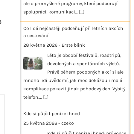
ale o promyšlené programy, které podporují
spolupráci, komunikaci…
[...]
é
Co lidé nejčastěji podceňují při letních akcích
a cestování
28 května 2026
-
Erste blink
Léto je období festivalů, roadtripů,
dovolených a spontánních výletů.
Právě během podobných akcí si ale
mnoho lidí uvědomí, jak moc dokážou i malé
komplikace pokazit jinak pohodový den. Vybitý
telefon,…
[...]
Kde si půjčit peníze ihned
25 května 2026
-
czeko
Kde si půjčit peníze ihned: průvodce