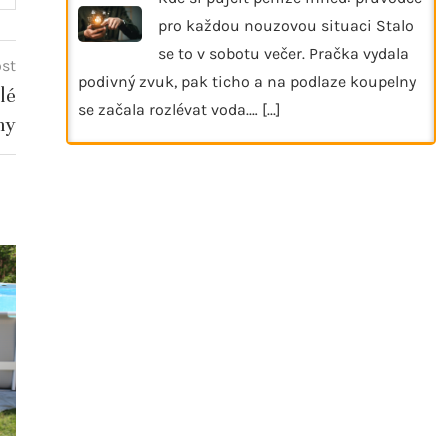
pro každou nouzovou situaci Stalo
se to v sobotu večer. Pračka vydala
ost
podivný zvuk, pak ticho a na podlaze koupelny
lé
se začala rozlévat voda.…
[...]
hy