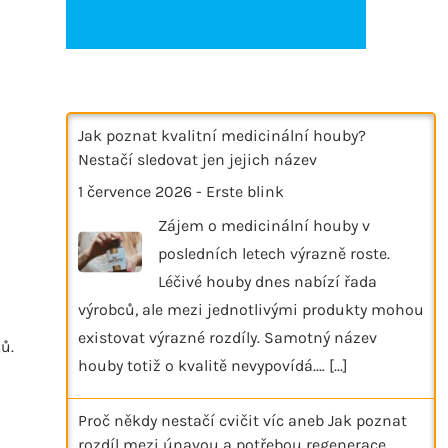
Jak poznat kvalitní medicinální houby?
Nestačí sledovat jen jejich název
1 července 2026
-
Erste blink
Zájem o medicinální houby v
posledních letech výrazně roste.
Léčivé houby dnes nabízí řada
výrobců, ale mezi jednotlivými produkty mohou
existovat výrazné rozdíly. Samotný název
ů.
houby totiž o kvalitě nevypovídá.…
[...]
Proč někdy nestačí cvičit víc aneb Jak poznat
rozdíl mezi únavou a potřebou regenerace