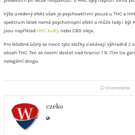
především při léčbě nespavosti. U HHC byly naproti tomu po
Výše uvedený efekt však je psychoaktivní pouze u THC a HH
spektrum látek nemá psychotropní efekt a může tedy i být
jsou například
HHC květy
nebo CBD oleje.
Pro léčebné účely se navíc tyto složky získávají výhradně z
obsah THC. Ten se nesmí dostat nad hranici 1 %. Tím lze gara
nelegální drogu.
0 comments
czeko