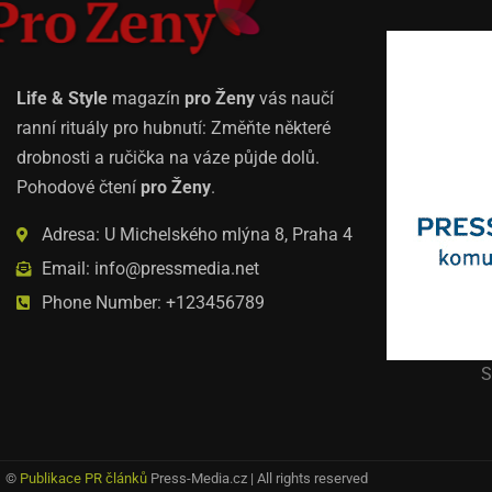
Life & Style
magazín
pro Ženy
vás naučí
ranní rituály pro hubnutí: Změňte některé
drobnosti a ručička na váze půjde dolů.
Pohodové čtení
pro Ženy
.
Adresa: U Michelského mlýna 8, Praha 4
Email: info@pressmedia.net
Phone Number: +123456789
S
©
Publikace PR článků
Press-Media.cz | All rights reserved