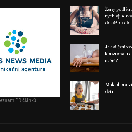
Ženy podléha
rychleji a sv
dokážou dlo
Jak si češi v
konzumaci a
světě?
Makadamové
děti
eznam PR článků