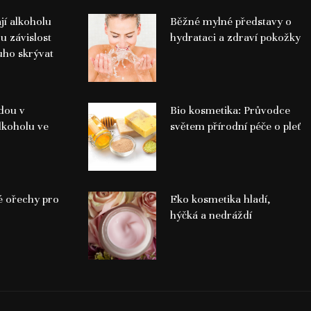
jí alkoholu
Běžné mylné představy o
ou závislost
hydrataci a zdraví pokožky
uho skrývat
edou v
Bio kosmetika: Průvodce
lkoholu ve
světem přírodní péče o pleť
 ořechy pro
Eko kosmetika hladí,
hýčká a nedráždí