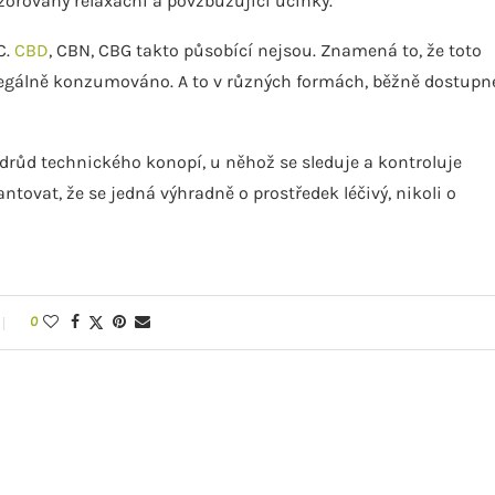
zorovány relaxační a povzbuzující účinky.
C.
CBD
, CBN, CBG takto působící nejsou. Znamená to, že toto
 legálně konzumováno. A to v různých formách, běžně dostupn
 odrůd technického konopí, u něhož se sleduje a kontroluje
ntovat, že se jedná výhradně o prostředek léčivý, nikoli o
0