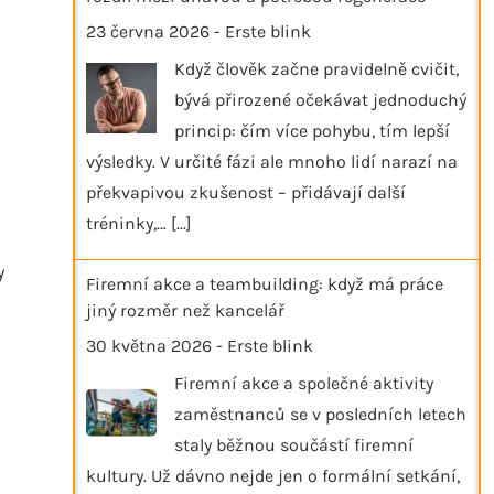
23 června 2026
-
Erste blink
Když člověk začne pravidelně cvičit,
bývá přirozené očekávat jednoduchý
princip: čím více pohybu, tím lepší
výsledky. V určité fázi ale mnoho lidí narazí na
překvapivou zkušenost – přidávají další
tréninky,…
[...]
y
Firemní akce a teambuilding: když má práce
jiný rozměr než kancelář
30 května 2026
-
Erste blink
Firemní akce a společné aktivity
zaměstnanců se v posledních letech
staly běžnou součástí firemní
kultury. Už dávno nejde jen o formální setkání,