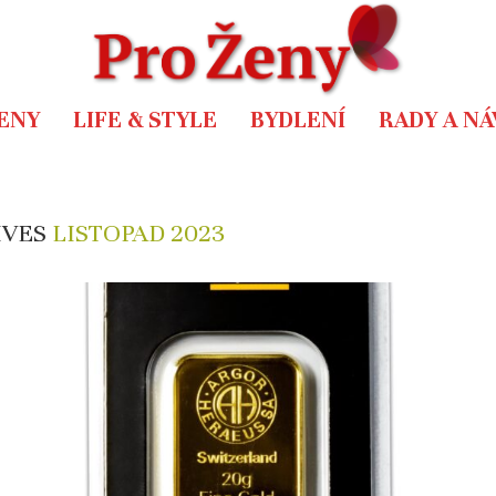
ENY
LIFE & STYLE
BYDLENÍ
RADY A N
IVES
LISTOPAD 2023