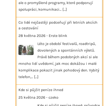
ale o promyšlené programy, které podporují
spolupráci, komunikaci…
[...]
Co lidé nejčastěji podceňují při letních akcích
a cestování
28 května 2026
-
Erste blink
Léto je období festivalů, roadtripů,
dovolených a spontánních výletů.
Právě během podobných akcí si ale
mnoho lidí uvědomí, jak moc dokážou i malé
komplikace pokazit jinak pohodový den. Vybitý
telefon,…
[...]
Kde si půjčit peníze ihned
25 května 2026
-
czeko
Kde si půjčit peníze ihned: průvodce