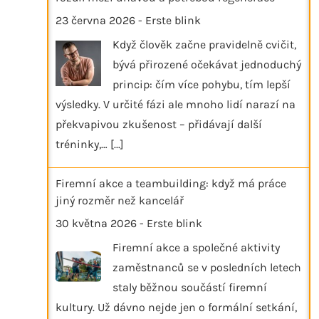
23 června 2026
-
Erste blink
Když člověk začne pravidelně cvičit,
bývá přirozené očekávat jednoduchý
princip: čím více pohybu, tím lepší
výsledky. V určité fázi ale mnoho lidí narazí na
překvapivou zkušenost – přidávají další
tréninky,…
[...]
Firemní akce a teambuilding: když má práce
jiný rozměr než kancelář
30 května 2026
-
Erste blink
Firemní akce a společné aktivity
zaměstnanců se v posledních letech
staly běžnou součástí firemní
kultury. Už dávno nejde jen o formální setkání,