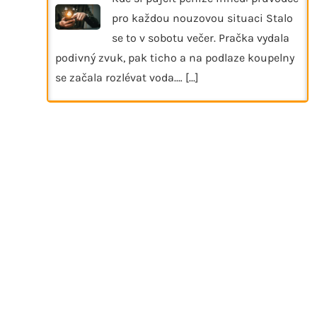
pro každou nouzovou situaci Stalo
se to v sobotu večer. Pračka vydala
podivný zvuk, pak ticho a na podlaze koupelny
se začala rozlévat voda.…
[...]