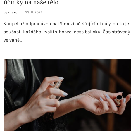
účinky na naše tělo
by
czeko
23. 11. 2023
Koupel už odpradávna patří mezi očišťující rituály, proto je
součástí každého kvalitního wellness balíčku. Čas strávený
ve vaně…