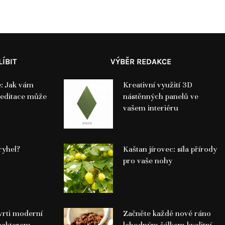
ÍBIT
VÝBĚR REDAKCE
e: Jak vám
Kreativní využití 3D
meditace může
nástěnných panelů ve
vašem interiéru
ryhel?
Kaštan jírovec: síla přírody
pro vaše nohy
tvrti moderní
Začněte každé nové ráno
rakterem,
lahodným šálkem kvalitní