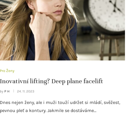
Pro Ženy
Inovativní lifting? Deep plane facelift
by
P H
24. 11. 2023
Dnes nejen ženy, ale i muži touží udržet si mládí, svěžest,
pevnou pleť a kontury. Jakmile se dostáváme…