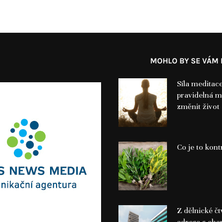
MOHLO BY SE VÁM L
Síla meditac
pravidelná 
změnit život
Co je to kont
Z dělnické č
adresa s cha