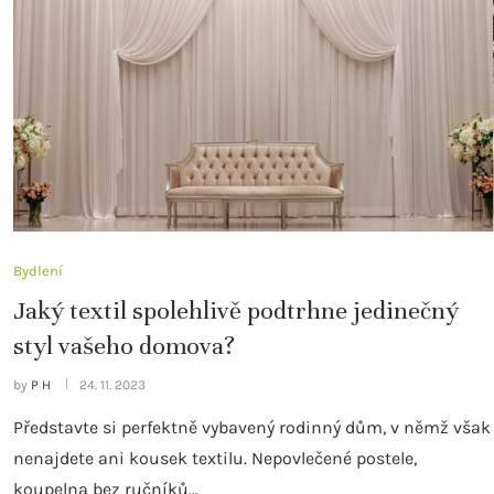
Bydlení
Jaký textil spolehlivě podtrhne jedinečný
styl vašeho domova?
by
P H
24. 11. 2023
Představte si perfektně vybavený rodinný dům, v němž však
nenajdete ani kousek textilu. Nepovlečené postele,
koupelna bez ručníků…