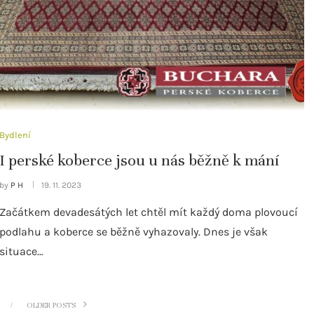
Bydlení
I perské koberce jsou u nás běžně k mání
by
P H
19. 11. 2023
Začátkem devadesátých let chtěl mít každý doma plovoucí
podlahu a koberce se běžně vyhazovaly. Dnes je však
situace…
OLDER POSTS