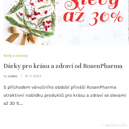
Rady a návody
Dárky pro krásu a zdraví od RosenPharma
by
czeko
19. 11. 2023
S příchodem vánočního období přináší RosenPharma
atraktivní nabídku produktů pro krásu a zdraví se slevami
až 30 %.…
NEWER POSTS