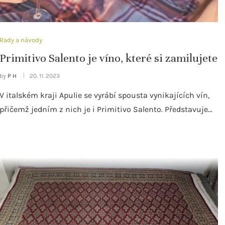
Rady a návody
Primitivo Salento je víno, které si zamilujete
by
P H
20. 11. 2023
V italském kraji Apulie se vyrábí spousta vynikajících vín,
přičemž jedním z nich je i Primitivo Salento. Představuje…