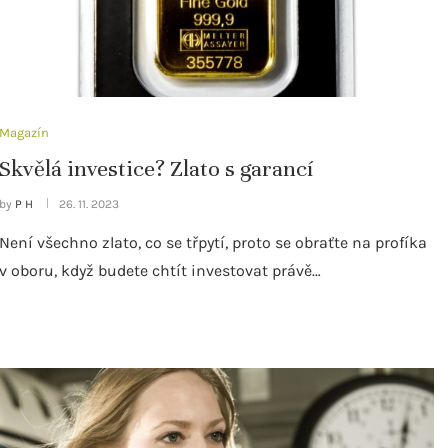
Magazín
Skvělá investice? Zlato s garancí
by
P H
26. 11. 2023
Není všechno zlato, co se třpytí, proto se obraťte na profíka
v oboru, když budete chtít investovat právě…