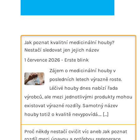
Jak poznat kvalitní medicinální houby?
Nestačí sledovat jen jejich název
1 července 2026
-
Erste blink
Zájem o medicinální houby v
posledních letech výrazně roste.
Léčivé houby dnes nabízí řada
výrobců, ale mezi jednotlivými produkty mohou
existovat výrazné rozdíly. Samotný název
houby totiž o kvalitě nevypovídá.…
[...]
Proč někdy nestačí cvičit víc aneb Jak poznat
rozdíl mezi únavou a potřebou regenerace